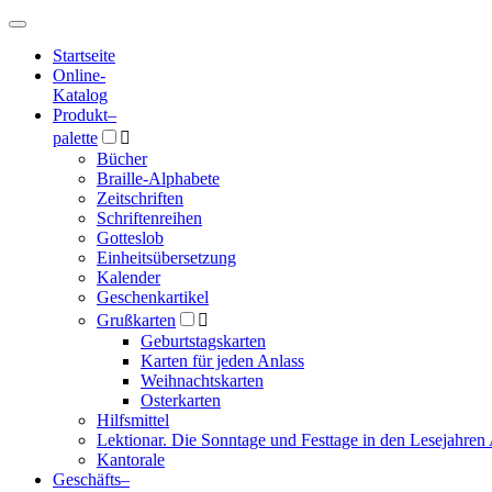
Hauptmenü
Hauptmenü
Startseite
Online-
Katalog
Produkt
–
palette

Bücher
Braille-Alphabete
Zeitschriften
Schriftenreihen
Gotteslob
Einheitsübersetzung
Kalender
Geschenkartikel
Grußkarten

Geburtstagskarten
Karten für jeden Anlass
Weihnachtskarten
Osterkarten
Hilfsmittel
Lektionar. Die Sonntage und Festtage in den Lesejahren 
Kantorale
Geschäfts­
–