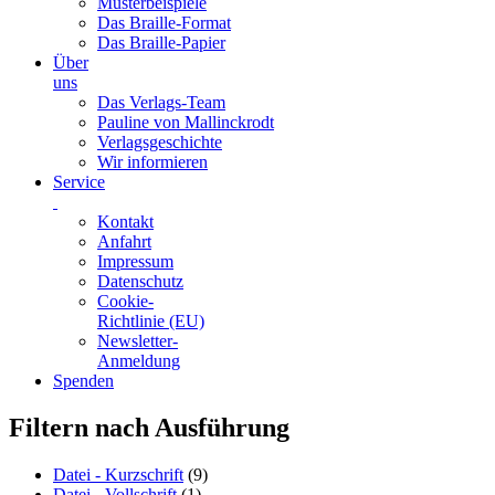
Musterbeispiele
Das Braille-Format
Das Braille-Papier
Über
uns
Das Verlags-Team
Pauline von Mallinckrodt
Verlagsgeschichte
Wir informieren
Service
Kontakt
Anfahrt
Impressum
Datenschutz
Cookie-
Richtlinie (EU)
Newsletter-
Anmeldung
Spenden
Skip
Filtern nach Ausführung
to
content
Datei - Kurzschrift
(9)
Datei - Vollschrift
(1)