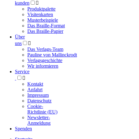
kunden

Produktpalette
Visitenkarten
Musterbeispiele
Das Braille-Format
Das Braille-Papier
Über
uns

Das Verlags-Team
Pauline von Mallinckrodt
Verlagsgeschichte
Wir informieren
Service

Kontakt
Anfahrt
Impressum
Datenschutz
Cookie-
Richtlinie (EU)
Newsletter-
Anmeldung
Spenden