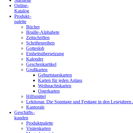
Startseite
Online-
Blindenschrift-
Katalog
Produkt
–
Verlag
palette
Bücher
und
Braille-Alphabete
Zeitschriften
-
Schriftenreihen
Gotteslob
Druckerei
Einheitsübersetzung
Kalender
gGmbH
Geschenkartikel
Grußkarten
Geburtstagskarten
Pauline
Karten für jeden Anlass
von
Weihnachtskarten
Mallinckrodt
Osterkarten
Hilfsmittel
Lektionar. Die Sonntage und Festtage in den Lesejahren 
Kantorale
Geschäfts­
–
kunden
Produktpalette
Visitenkarten