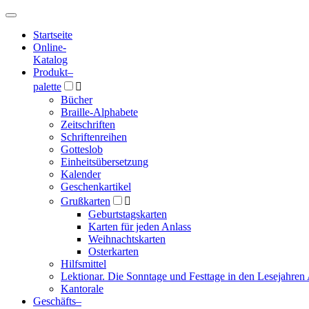
Hauptmenü
Hauptmenü
Startseite
Online-
Katalog
Produkt
–
palette

Bücher
Braille-Alphabete
Zeitschriften
Schriftenreihen
Gotteslob
Einheitsübersetzung
Kalender
Geschenkartikel
Grußkarten

Geburtstagskarten
Karten für jeden Anlass
Weihnachtskarten
Osterkarten
Hilfsmittel
Lektionar. Die Sonntage und Festtage in den Lesejahren 
Kantorale
Geschäfts­
–