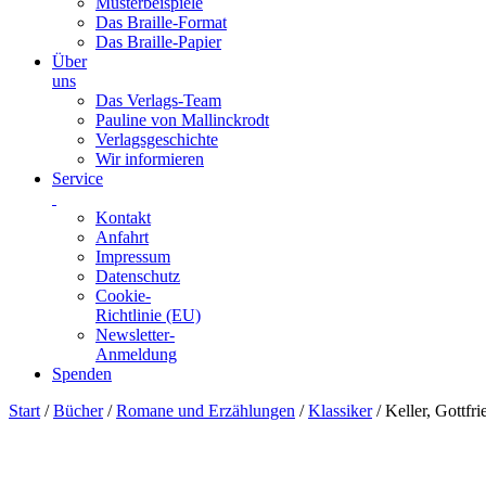
Musterbeispiele
Das Braille-Format
Das Braille-Papier
Über
uns
Das Verlags-Team
Pauline von Mallinckrodt
Verlagsgeschichte
Wir informieren
Service
Kontakt
Anfahrt
Impressum
Datenschutz
Cookie-
Richtlinie (EU)
Newsletter-
Anmeldung
Spenden
Skip
Start
/
Bücher
/
Romane und Erzählungen
/
Klassiker
/ Keller, Gottfr
to
content