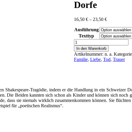
Dorfe
Preisspanne:
16,50
€
–
23,50
€
16,50 €
Ausführung
bis
23,50 €
Texttyp
Keller,
Gottfried:
In den Warenkorb
Romeo
Artikelnummer:
n. a.
Kategori
und
Familie
,
Liebe
,
Tod
,
Trauer
Julia
auf
dem
Dorfe
Menge
ten Shakespeare-Tragödie, indem er die Handlung in ein Schweizer Dor
en. Die Beiden kannten sich schon als Kinder und können sich noch gut 
eide, dass sie niemals wirklich zusammenkommen können. Sie flüchte
spiel für „poetischen Realismus“.