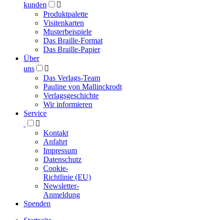
kunden

Produktpalette
Visitenkarten
Musterbeispiele
Das Braille-Format
Das Braille-Papier
Über
uns

Das Verlags-Team
Pauline von Mallinckrodt
Verlagsgeschichte
Wir informieren
Service

Kontakt
Anfahrt
Impressum
Datenschutz
Cookie-
Richtlinie (EU)
Newsletter-
Anmeldung
Spenden