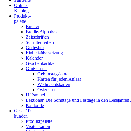
Startseite
Online-
Blindenschrift-
Katalog
Produkt
–
Verlag
palette
Bücher
und
Braille-Alphabete
Zeitschriften
-
Schriftenreihen
Gotteslob
Druckerei
Einheitsübersetzung
Kalender
gGmbH
Geschenkartikel
Grußkarten
Geburtstagskarten
Pauline
Karten für jeden Anlass
von
Weihnachtskarten
Mallinckrodt
Osterkarten
Hilfsmittel
Lektionar. Die Sonntage und Festtage in den Lesejahren 
Kantorale
Geschäfts­
–
kunden
Produktpalette
Visitenkarten