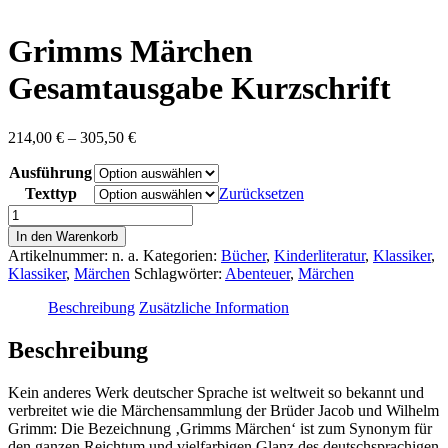
content
Grimms Märchen
Gesamtausgabe Kurzschrift
Preisspanne:
214,00
€
–
305,50
€
214,00 €
Ausführung
bis
305,50 €
Texttyp
Zurücksetzen
Grimms
Märchen
In den Warenkorb
Gesamtausgabe
Artikelnummer:
n. a.
Kategorien:
Bücher
,
Kinderliteratur
,
Klassiker
,
Kurzschrift
Klassiker
,
Märchen
Schlagwörter:
Abenteuer
,
Märchen
Menge
Beschreibung
Zusätzliche Information
Beschreibung
Kein anderes Werk deutscher Sprache ist weltweit so bekannt und
verbreitet wie die Märchensammlung der Brüder Jacob und Wilhelm
Grimm: Die Bezeichnung ‚Grimms Märchen‘ ist zum Synonym für
den ganzen Reichtum und vielfarbigen Glanz des deutschsprachigen