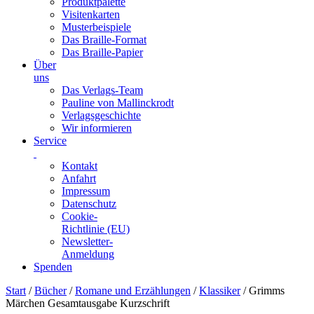
Produktpalette
Visitenkarten
Musterbeispiele
Das Braille-Format
Das Braille-Papier
Über
uns
Das Verlags-Team
Pauline von Mallinckrodt
Verlagsgeschichte
Wir informieren
Service
Kontakt
Anfahrt
Impressum
Datenschutz
Cookie-
Richtlinie (EU)
Newsletter-
Anmeldung
Spenden
Skip
Start
/
Bücher
/
Romane und Erzählungen
/
Klassiker
/ Grimms
to
Märchen Gesamtausgabe Kurzschrift