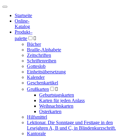
Hauptmenü
Hauptmenü
Startseite
Online-
Katalog
Produkt
–
palette

Bücher
Braille-Alphabete
Zeitschriften
Schriftenreihen
Gotteslob
Einheitsübersetzung
Kalender
Geschenkartikel
Grußkarten

Geburtstagskarten
Karten für jeden Anlass
Weihnachtskarten
Osterkarten
Hilfsmittel
Lektionar. Die Sonntage und Festtage in den
Lesejahren A, B und C, in Blindenkurzschrift.
Kantorale