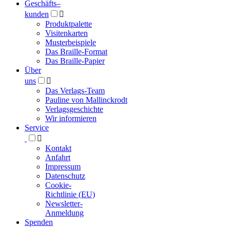
Geschäfts­
–
kunden

Produktpalette
Visitenkarten
Musterbeispiele
Das Braille-Format
Das Braille-Papier
Über
uns

Das Verlags-Team
Pauline von Mallinckrodt
Verlagsgeschichte
Wir informieren
Service

Kontakt
Anfahrt
Impressum
Datenschutz
Cookie-
Richtlinie (EU)
Newsletter-
Anmeldung
Spenden