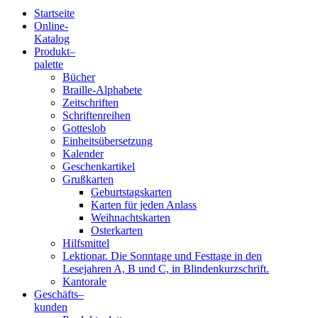
Startseite
Online-
Blindenschrift-
Katalog
Produkt
–
Verlag
palette
Bücher
und
Braille-Alphabete
Zeitschriften
-
Schriftenreihen
Gotteslob
Druckerei
Einheitsübersetzung
Kalender
gGmbH
Geschenkartikel
Grußkarten
Geburtstagskarten
Pauline
Karten für jeden Anlass
von
Weihnachtskarten
Mallinckrodt
Osterkarten
Hilfsmittel
Lektionar. Die Sonntage und Festtage in den
Lesejahren A, B und C, in Blindenkurzschrift.
Kantorale
Geschäfts­
–
kunden