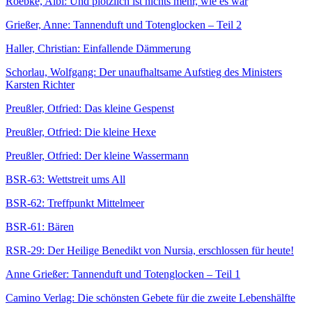
Roebke, Albi: Und plötzlich ist nichts mehr, wie es war
Grießer, Anne: Tannenduft und Totenglocken – Teil 2
Haller, Christian: Einfallende Dämmerung
Schorlau, Wolfgang: Der unaufhaltsame Aufstieg des Ministers
Karsten Richter
Preußler, Otfried: Das kleine Gespenst
Preußler, Otfried: Die kleine Hexe
Preußler, Otfried: Der kleine Wassermann
BSR-63: Wettstreit ums All
BSR-62: Treffpunkt Mittelmeer
BSR-61: Bären
RSR-29: Der Heilige Benedikt von Nursia, erschlossen für heute!
Anne Grießer: Tannenduft und Totenglocken – Teil 1
Camino Verlag: Die schönsten Gebete für die zweite Lebenshälfte