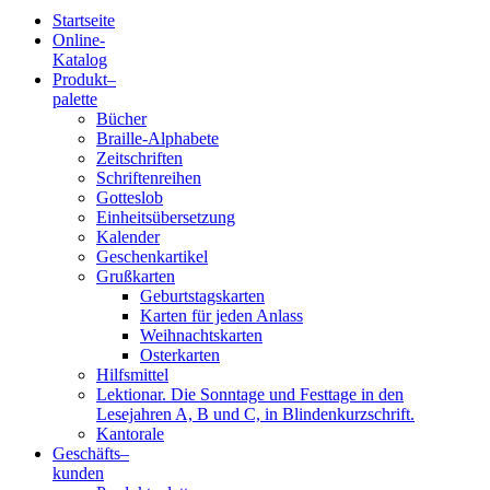
Startseite
Online-
Blindenschrift-
Katalog
Produkt
–
Verlag
palette
Bücher
und
Braille-Alphabete
Zeitschriften
-
Schriftenreihen
Gotteslob
Druckerei
Einheitsübersetzung
Kalender
gGmbH
Geschenkartikel
Grußkarten
Geburtstagskarten
Pauline
Karten für jeden Anlass
von
Weihnachtskarten
Mallinckrodt
Osterkarten
Hilfsmittel
Lektionar. Die Sonntage und Festtage in den
Lesejahren A, B und C, in Blindenkurzschrift.
Kantorale
Geschäfts­
–
kunden