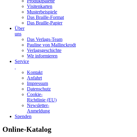
Produktpalette
Visitenkarten
Musterbeispiele
Das Braille-Format
Das Braille-Papier
Über
uns
Das Verlags-Team
Pauline von Mallinckrodt
Verlagsgeschichte
Wir informieren
Service
Kontakt
Anfahrt
Impressum
Datenschutz
Cookie-
Richtlinie (EU)
Newsletter-
Anmeldung
Spenden
Skip
Online-Katalog
to