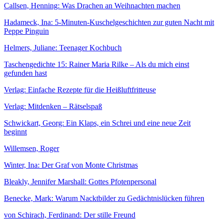
Callsen, Henning: Was Drachen an Weihnachten machen
Hadameck, Ina: 5-Minuten-Kuschelgeschichten zur guten Nacht mit
Peppe Pinguin
Helmers, Juliane: Teenager Kochbuch
Taschengedichte 15: Rainer Maria Rilke – Als du mich einst
gefunden hast
Verlag: Einfache Rezepte für die Heißluftfritteuse
Verlag: Mitdenken – Rätselspaß
Schwickart, Georg: Ein Klaps, ein Schrei und eine neue Zeit
beginnt
Willemsen, Roger
Winter, Ina: Der Graf von Monte Christmas
Bleakly, Jennifer Marshall: Gottes Pfotenpersonal
Benecke, Mark: Warum Nacktbilder zu Gedächtnislücken führen
von Schirach, Ferdinand: Der stille Freund