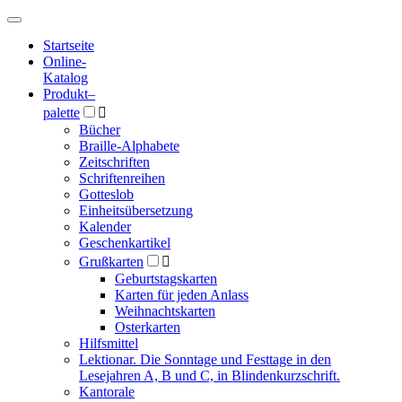
Hauptmenü
Hauptmenü
Startseite
Online-
Katalog
Produkt
–
palette

Bücher
Braille-Alphabete
Zeitschriften
Schriftenreihen
Gotteslob
Einheitsübersetzung
Kalender
Geschenkartikel
Grußkarten

Geburtstagskarten
Karten für jeden Anlass
Weihnachtskarten
Osterkarten
Hilfsmittel
Lektionar. Die Sonntage und Festtage in den
Lesejahren A, B und C, in Blindenkurzschrift.
Kantorale