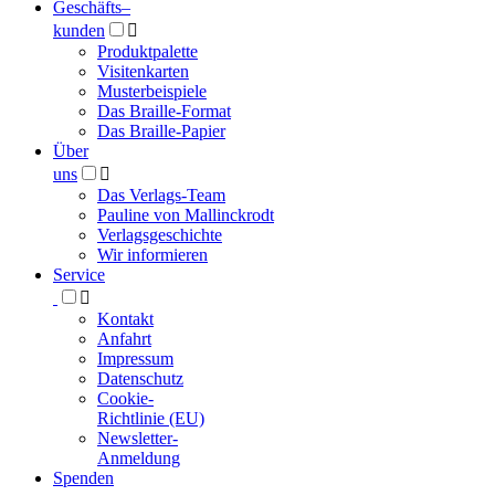
Geschäfts­
–
kunden

Produktpalette
Visitenkarten
Musterbeispiele
Das Braille-Format
Das Braille-Papier
Über
uns

Das Verlags-Team
Pauline von Mallinckrodt
Verlagsgeschichte
Wir informieren
Service

Kontakt
Anfahrt
Impressum
Datenschutz
Cookie-
Richtlinie (EU)
Newsletter-
Anmeldung
Spenden