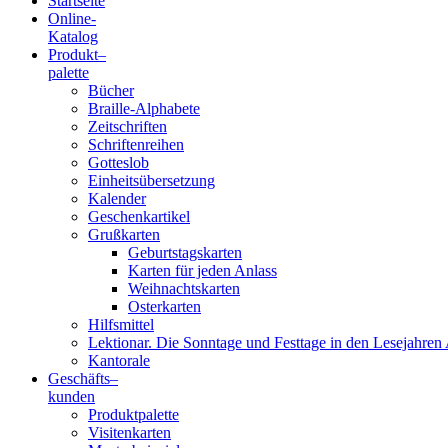
Startseite
Online-
Blindenschrift-
Katalog
Produkt
–
Verlag
palette
Bücher
und
Braille-Alphabete
Zeitschriften
-
Schriftenreihen
Gotteslob
Druckerei
Einheitsübersetzung
Kalender
gGmbH
Geschenkartikel
Grußkarten
Geburtstagskarten
Pauline
Karten für jeden Anlass
von
Weihnachtskarten
Mallinckrodt
Osterkarten
Hilfsmittel
Lektionar. Die Sonntage und Festtage in den Lesejahren 
Kantorale
Geschäfts­
–
kunden
Produktpalette
Visitenkarten