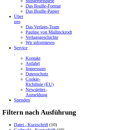
Musterbeispiele
Das Braille-Format
Das Braille-Papier
Über
uns
Das Verlags-Team
Pauline von Mallinckrodt
Verlagsgeschichte
Wir informieren
Service
Kontakt
Anfahrt
Impressum
Datenschutz
Cookie-
Richtlinie (EU)
Newsletter-
Anmeldung
Spenden
Skip
Filtern nach Ausführung
to
content
Datei - Kurzschrift
(10)
Gedruckt - Kurzschrift
(10)