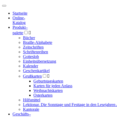
Hauptmenü
Hauptmenü
Startseite
Online-
Katalog
Produkt
–
palette

Bücher
Braille-Alphabete
Zeitschriften
Schriftenreihen
Gotteslob
Einheitsübersetzung
Kalender
Geschenkartikel
Grußkarten

Geburtstagskarten
Karten für jeden Anlass
Weihnachtskarten
Osterkarten
Hilfsmittel
Lektionar. Die Sonntage und Festtage in den Lesejahren 
Kantorale
Geschäfts­
–