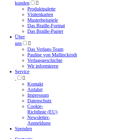
kunden

Produktpalette
Visitenkarten
Musterbeispiele
Das Braille-Format
Das Braille-Papier
Über
uns

Das Verlags-Team
Pauline von Mallinckrodt
Verlagsgeschichte
Wir informieren
Service

Kontakt
Anfahrt
Impressum
Datenschutz
Cookie-
Richtlinie (EU)
Newsletter-
Anmeldung
Spenden