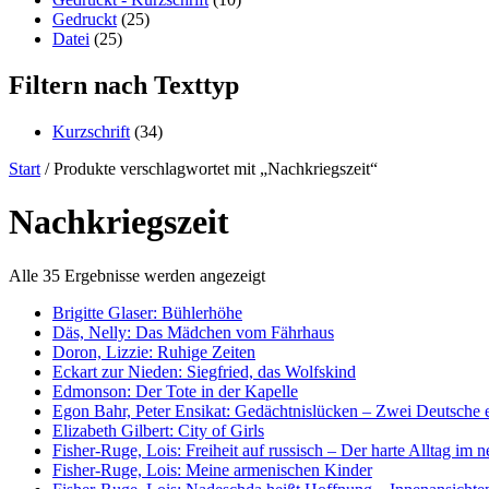
Gedruckt
(25)
Datei
(25)
Filtern nach Texttyp
Kurzschrift
(34)
Start
/ Produkte verschlagwortet mit „Nachkriegszeit“
Nachkriegszeit
Alle 35 Ergebnisse werden angezeigt
Brigitte Glaser: Bühlerhöhe
Däs, Nelly: Das Mädchen vom Fährhaus
Doron, Lizzie: Ruhige Zeiten
Eckart zur Nieden: Siegfried, das Wolfskind
Edmonson: Der Tote in der Kapelle
Egon Bahr, Peter Ensikat: Gedächtnislücken – Zwei Deutsche e
Elizabeth Gilbert: City of Girls
Fisher-Ruge, Lois: Freiheit auf russisch – Der harte Alltag im
Fisher-Ruge, Lois: Meine armenischen Kinder