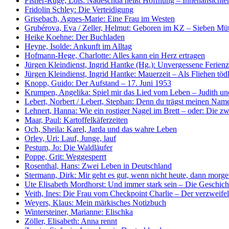
Fisher-Ruge, Lois: Nadeschda heißt Hoffnung – Innenansichte
Fridolin Schley: Die Verteidigung
Grisebach, Agnes-Marie: Eine Frau im Westen
Grubérova, Eva / Zeller, Helmut: Geboren im KZ – Sieben Müt
Heike Koehne: Der Buchladen
Heyne, Isolde: Ankunft im Alltag
Hofmann-Hege, Charlotte: Alles kann ein Herz ertragen
Jürgen Kleindienst, Ingrid Hantke (Hg.): Unvergessene Ferienz
Jürgen Kleindienst, Ingrid Hantke: Mauerzeit – Als Fliehen tö
Knopp, Guido: Der Aufstand – 17. Juni 1953
Krumpen, Angelika: Spiel mir das Lied vom Leben – Judith und
Lebert, Norbert / Lebert, Stephan: Denn du trägst meinen Na
Lehnert, Hanna: Wie ein rostiger Nagel im Brett – oder: Die zw
Maar, Paul: Kartoffelkäferzeiten
Och, Sheila: Karel, Jarda und das wahre Leben
Orlev, Uri: Lauf, Junge, lauf
Pestum, Jo: Die Waldläufer
Poppe, Grit: Weggesperrt
Rosenthal, Hans: Zwei Leben in Deutschland
Stermann, Dirk: Mir geht es gut, wenn nicht heute, dann morg
Ute Elisabeth Mordhorst: Und immer stark sein – Die Geschich
Veith, Ines: Die Frau vom Checkpoint Charlie – Der verzweife
Weyers, Klaus: Mein märkisches Notizbuch
Wintersteiner, Marianne: Elischka
Zöller, Elisabeth: Anna rennt