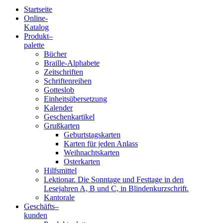
Startseite
Online-
Blindenschrift-
Katalog
Produkt
–
Verlag
palette
Bücher
und
Braille-Alphabete
Zeitschriften
-
Schriftenreihen
Gotteslob
Druckerei
Einheitsübersetzung
Kalender
gGmbH
Geschenkartikel
Grußkarten
Geburtstagskarten
Pauline
Karten für jeden Anlass
von
Weihnachtskarten
Mallinckrodt
Osterkarten
Hilfsmittel
Lektionar. Die Sonntage und Festtage in den
Lesejahren A, B und C, in Blindenkurzschrift.
Kantorale
Geschäfts­
–
kunden