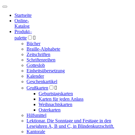
Hauptmenü
Hauptmenü
Startseite
Online-
Katalog
Produkt
–
palette

Bücher
Braille-Alphabete
Zeitschriften
Schriftenreihen
Gotteslob
Einheitsübersetzung
Kalender
Geschenkartikel
Grußkarten

Geburtstagskarten
Karten für jeden Anlass
Weihnachtskarten
Osterkarten
Hilfsmittel
Lektionar. Die Sonntage und Festtage in den
Lesejahren A, B und C, in Blindenkurzschrift.
Kantorale