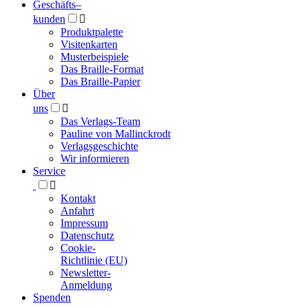
Geschäfts­
–
kunden

Produktpalette
Visitenkarten
Musterbeispiele
Das Braille-Format
Das Braille-Papier
Über
uns

Das Verlags-Team
Pauline von Mallinckrodt
Verlagsgeschichte
Wir informieren
Service

Kontakt
Anfahrt
Impressum
Datenschutz
Cookie-
Richtlinie (EU)
Newsletter-
Anmeldung
Spenden