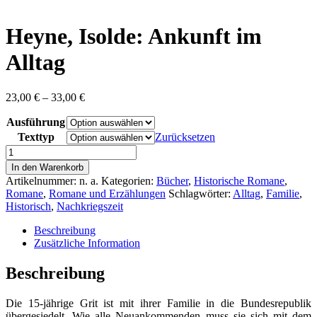
content
Heyne, Isolde: Ankunft im
Alltag
Preisspanne:
23,00
€
–
33,00
€
23,00 €
Ausführung
bis
33,00 €
Texttyp
Zurücksetzen
Heyne,
Isolde:
In den Warenkorb
Ankunft
Artikelnummer:
n. a.
Kategorien:
Bücher
,
Historische Romane
,
im
Romane
,
Romane und Erzählungen
Schlagwörter:
Alltag
,
Familie
,
Alltag
Historisch
,
Nachkriegszeit
Menge
Beschreibung
Zusätzliche Information
Beschreibung
Die 15-jährige Grit ist mit ihrer Familie in die Bundesrepublik
übergesiedelt. Wie alle Neuankommenden muss sie sich mit dem