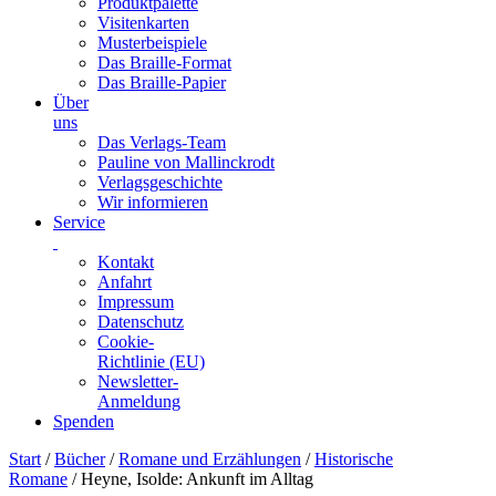
Produktpalette
Visitenkarten
Musterbeispiele
Das Braille-Format
Das Braille-Papier
Über
uns
Das Verlags-Team
Pauline von Mallinckrodt
Verlagsgeschichte
Wir informieren
Service
Kontakt
Anfahrt
Impressum
Datenschutz
Cookie-
Richtlinie (EU)
Newsletter-
Anmeldung
Spenden
Skip
Start
/
Bücher
/
Romane und Erzählungen
/
Historische
to
Romane
/ Heyne, Isolde: Ankunft im Alltag