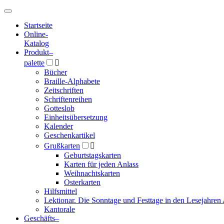
Hauptmenü
Hauptmenü
Startseite
Online-
Katalog
Produkt
–
palette

Bücher
Braille-Alphabete
Zeitschriften
Schriftenreihen
Gotteslob
Einheitsübersetzung
Kalender
Geschenkartikel
Grußkarten

Geburtstagskarten
Karten für jeden Anlass
Weihnachtskarten
Osterkarten
Hilfsmittel
Lektionar. Die Sonntage und Festtage in den Lesejahren 
Kantorale
Geschäfts­
–