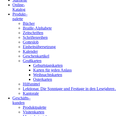
Startseite
Online-
Blindenschrift-
Katalog
Produkt
–
Verlag
palette
Bücher
und
Braille-Alphabete
Zeitschriften
-
Schriftenreihen
Gotteslob
Druckerei
Einheitsübersetzung
Kalender
gGmbH
Geschenkartikel
Grußkarten
Geburtstagskarten
Pauline
Karten für jeden Anlass
von
Weihnachtskarten
Mallinckrodt
Osterkarten
Hilfsmittel
Lektionar. Die Sonntage und Festtage in den Lesejahren 
Kantorale
Geschäfts­
–
kunden
Produktpalette
Visitenkarten