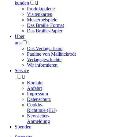
kunden

Produktpalette
Visitenkarten
Musterbeispiele
Das Braille-Format
Das Braille-Papier
Über
uns

Das Verlags-Team
Pauline von Mallinckrodt
Verlagsgeschichte
Wir informieren
Service

Kontakt
Anfahrt
Impressum
Datenschutz
Cookie-
Richtlinie (EU)
Newsletter-
Anmeldung
Spenden