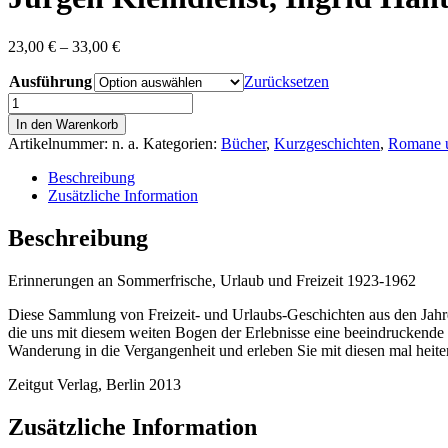
Preisspanne:
23,00
€
–
33,00
€
23,00 €
Ausführung
bis
Zurücksetzen
33,00 €
Jürgen
Kleindienst,
In den Warenkorb
Ingrid
Artikelnummer:
n. a.
Kategorien:
Bücher
,
Kurzgeschichten
,
Romane u
Hantke
(Hg.):
Beschreibung
Unvergessene
Zusätzliche Information
Ferienzeit
(Band
Beschreibung
I)
Menge
Erinnerungen an Sommerfrische, Urlaub und Freizeit 1923-1962
Diese Sammlung von Freizeit- und Urlaubs-Geschichten aus den Jahre
die uns mit diesem weiten Bogen der Erlebnisse eine beeindruckende 
Wanderung in die Vergangenheit und erleben Sie mit diesen mal heit
Zeitgut Verlag, Berlin 2013
Zusätzliche Information