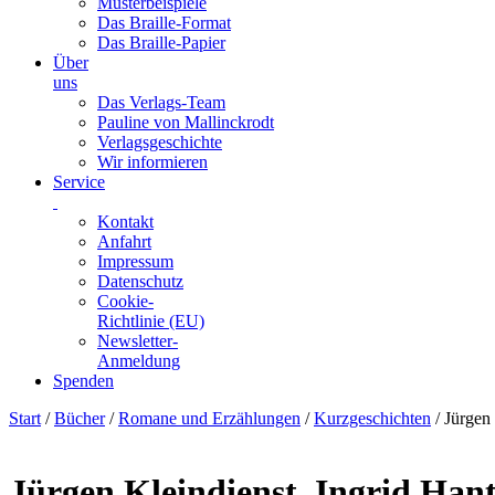
Musterbeispiele
Das Braille-Format
Das Braille-Papier
Über
uns
Das Verlags-Team
Pauline von Mallinckrodt
Verlagsgeschichte
Wir informieren
Service
Kontakt
Anfahrt
Impressum
Datenschutz
Cookie-
Richtlinie (EU)
Newsletter-
Anmeldung
Spenden
Skip
Start
/
Bücher
/
Romane und Erzählungen
/
Kurzgeschichten
/ Jürgen
to
content
Jürgen Kleindienst, Ingrid Hant