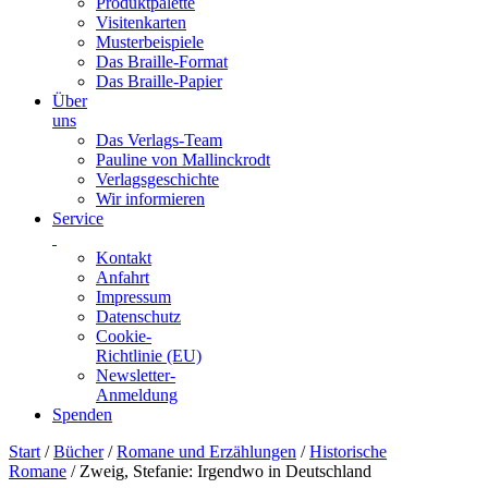
Produktpalette
Visitenkarten
Musterbeispiele
Das Braille-Format
Das Braille-Papier
Über
uns
Das Verlags-Team
Pauline von Mallinckrodt
Verlagsgeschichte
Wir informieren
Service
Kontakt
Anfahrt
Impressum
Datenschutz
Cookie-
Richtlinie (EU)
Newsletter-
Anmeldung
Spenden
Skip
Start
/
Bücher
/
Romane und Erzählungen
/
Historische
to
Romane
/ Zweig, Stefanie: Irgendwo in Deutschland