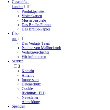
Geschäfts­
–
kunden

Produktpalette
Visitenkarten
Musterbeispiele
Das Braille-Format
Das Braille-Papier
Über
uns

Das Verlags-Team
Pauline von Mallinckrodt
Verlagsgeschichte
Wir informieren
Service

Kontakt
Anfahrt
Impressum
Datenschutz
Cookie-
Richtlinie (EU)
Newsletter-
Anmeldung
Spenden