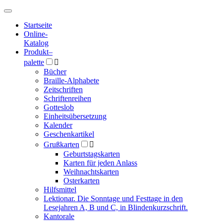
Hauptmenü
Hauptmenü
Startseite
Online-
Katalog
Produkt
–
palette

Bücher
Braille-Alphabete
Zeitschriften
Schriftenreihen
Gotteslob
Einheitsübersetzung
Kalender
Geschenkartikel
Grußkarten

Geburtstagskarten
Karten für jeden Anlass
Weihnachtskarten
Osterkarten
Hilfsmittel
Lektionar. Die Sonntage und Festtage in den
Lesejahren A, B und C, in Blindenkurzschrift.
Kantorale