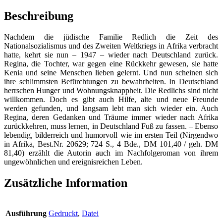
Beschreibung
Nachdem die jüdische Familie Redlich die Zeit des
Nationalsozialismus und des Zweiten Weltkriegs in Afrika verbracht
hatte, kehrt sie nun – 1947 – wieder nach Deutschland zurück.
Regina, die Tochter, war gegen eine Rückkehr gewesen, sie hatte
Kenia und seine Menschen lieben gelernt. Und nun scheinen sich
ihre schlimmsten Befürchtungen zu bewahrheiten. In Deutschland
herrschen Hunger und Wohnungsknappheit. Die Redlichs sind nicht
willkommen. Doch es gibt auch Hilfe, alte und neue Freunde
werden gefunden, und langsam lebt man sich wieder ein. Auch
Regina, deren Gedanken und Träume immer wieder nach Afrika
zurückkehren, muss lernen, in Deutschland Fuß zu fassen. – Ebenso
lebendig, bilderreich und humorvoll wie im ersten Teil (Nirgendwo
in Afrika, Best.Nr. 20629; 724 S., 4 Bde., DM 101,40 / geh. DM
81,40) erzählt die Autorin auch im Nachfolgeroman von ihrem
ungewöhnlichen und ereignisreichen Leben.
Zusätzliche Information
Ausführung
Gedruckt
,
Datei