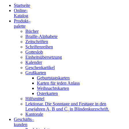
Startseite
Online-
Blindenschrift-
Katalog
Produkt
–
Verlag
palette
Bücher
und
Braille-Alphabete
Zeitschriften
-
Schriftenreihen
Gotteslob
Druckerei
Einheitsübersetzung
Kalender
gGmbH
Geschenkartikel
Grußkarten
Geburtstagskarten
Pauline
Karten für jeden Anlass
von
Weihnachtskarten
Mallinckrodt
Osterkarten
Hilfsmittel
Lektionar. Die Sonntage und Festtage in den
Lesejahren A, B und C, in Blindenkurzschrift.
Kantorale
Geschäfts­
–
kunden