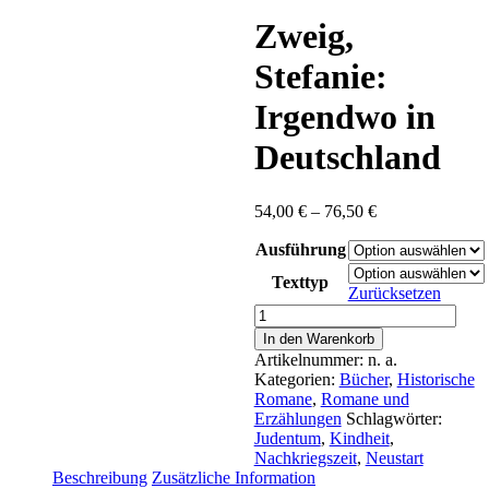
content
Zweig,
Stefanie:
Irgendwo in
Deutschland
Preisspanne:
54,00
€
–
76,50
€
54,00 €
Ausführung
bis
76,50 €
Texttyp
Zurücksetzen
Zweig,
Stefanie:
In den Warenkorb
Irgendwo
Artikelnummer:
n. a.
in
Kategorien:
Bücher
,
Historische
Deutschland
Romane
,
Romane und
Menge
Erzählungen
Schlagwörter:
Judentum
,
Kindheit
,
Nachkriegszeit
,
Neustart
Beschreibung
Zusätzliche Information