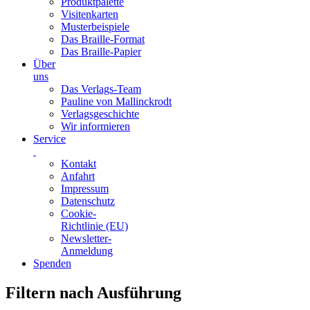
Produktpalette
Visitenkarten
Musterbeispiele
Das Braille-Format
Das Braille-Papier
Über
uns
Das Verlags-Team
Pauline von Mallinckrodt
Verlagsgeschichte
Wir informieren
Service
Kontakt
Anfahrt
Impressum
Datenschutz
Cookie-
Richtlinie (EU)
Newsletter-
Anmeldung
Spenden
Skip
Filtern nach Ausführung
to