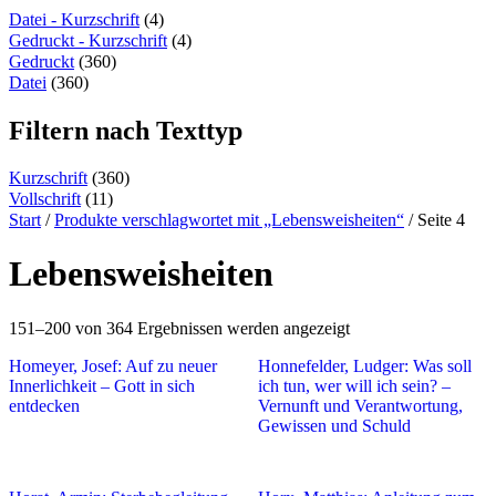
content
Datei - Kurzschrift
(4)
Gedruckt - Kurzschrift
(4)
Gedruckt
(360)
Datei
(360)
Filtern nach Texttyp
Kurzschrift
(360)
Vollschrift
(11)
Start
/
Produkte verschlagwortet mit „Lebensweisheiten“
/ Seite 4
Lebensweisheiten
151–200 von 364 Ergebnissen werden angezeigt
Homeyer, Josef: Auf zu neuer
Honnefelder, Ludger: Was soll
Innerlichkeit – Gott in sich
ich tun, wer will ich sein? –
entdecken
Vernunft und Verantwortung,
Gewissen und Schuld