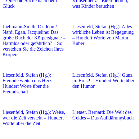
– Oder die Suche nach dem
Konsequenz – Eltern lernen,
Glück
was Kinder brauchen
Liebmann-Smith, Dr. Joan /
Liesenfeld, Stefan (Hg.): Alles
Nardi Egan, Jacqueline: Das
wirkliche Leben ist Begegnung
große Buch der Körpersignale –
– Hundert Worte von Martin
Harmlos oder gefährlich? – So
Buber
verstehen Sie die Zeichen Ihres
Körpers
Liesenfeld, Stefan (Hg.):
Liesenfeld, Stefan (Hg.): Ganz
Freunde weiten das Herz –
im Ernst! – Hundert Worte über
Hundert Worte über die
den Humor
Freundschaft
Liesenfeld, Stefan (Hg.): Weise,
Lietaer, Bernard: Die Welt des
wer die Zeit versteht – Hundert
Geldes – Das Aufklärungsbuch
Worte über die Zeit