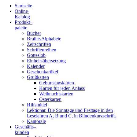
Startseite
Online-
Blindenschrift-
Katalog
Produkt
–
Verlag
palette
Bücher
und
Braille-Alphabete
Zeitschriften
-
Schriftenreihen
Gotteslob
Druckerei
Einheitsübersetzung
Kalender
gGmbH
Geschenkartikel
Grußkarten
Geburtstagskarten
Pauline
Karten für jeden Anlass
von
Weihnachtskarten
Mallinckrodt
Osterkarten
Hilfsmittel
Lektionar. Die Sonntage und Festtage in den
Lesejahren A, B und C, in Blindenkurzschrift.
Kantorale
Geschäfts­
–
kunden