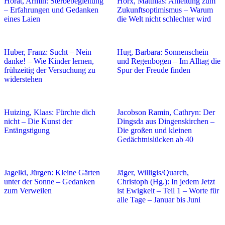
Horat, Armin: Sterbebegleitung
Horx, Matthias: Anleitung zum
– Erfahrungen und Gedanken
Zukunftsoptimismus – Warum
eines Laien
die Welt nicht schlechter wird
Huber, Franz: Sucht – Nein
Hug, Barbara: Sonnenschein
danke! – Wie Kinder lernen,
und Regenbogen – Im Alltag die
frühzeitig der Versuchung zu
Spur der Freude finden
widerstehen
Huizing, Klaas: Fürchte dich
Jacobson Ramin, Cathryn: Der
nicht – Die Kunst der
Dingsda aus Dingenskirchen –
Entängstigung
Die großen und kleinen
Gedächtnislücken ab 40
Jagelki, Jürgen: Kleine Gärten
Jäger, Willigis/Quarch,
unter der Sonne – Gedanken
Christoph (Hg.): In jedem Jetzt
zum Verweilen
ist Ewigkeit – Teil 1 – Worte für
alle Tage – Januar bis Juni