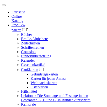
Hauptmenü
Hauptmenü
Startseite
Online-
Katalog
Produkt
–
palette

Bücher
Braille-Alphabete
Zeitschriften
Schriftenreihen
Gotteslob
Einheitsübersetzung
Kalender
Geschenkartikel
Grußkarten

Geburtstagskarten
Karten für jeden Anlass
Weihnachtskarten
Osterkarten
Hilfsmittel
Lektionar. Die Sonntage und Festtage in den
Lesejahren A, B und C, in Blindenkurzschrift.
Kantorale