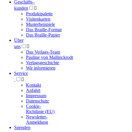
Geschäfts­
–
kunden

Produktpalette
Visitenkarten
Musterbeispiele
Das Braille-Format
Das Braille-Papier
Über
uns

Das Verlags-Team
Pauline von Mallinckrodt
Verlagsgeschichte
Wir informieren
Service

Kontakt
Anfahrt
Impressum
Datenschutz
Cookie-
Richtlinie (EU)
Newsletter-
Anmeldung
Spenden