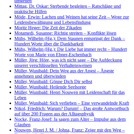
umgehen
Mittag, Dr. Oskar: Sterbende begleiten – Ratschläge und
praktische Hilfen
Möde, Erwin: Lachen und Weinen hat seine Zeit – Wege zur
Leidensbewältigung und Lebensfindung
Moritz Heger: Die Zeit der Zikaden
Motamedi, Susanne: Richtig streiten – Konflikte lösen
Mühs, Wilhelm (Hg.): Dem Staunen entspringt der Dank –
Hundert Worte über die Dankbarkeit
Mühs, Wilhelm (Hg.): Die Liebe hat immer recht – Hundert
Worte von Marie von Ebner-Eschenbach
Müller, Jörg: Höre, was ich nicht sage – Die Aufdeckung
unserer verschlüsselten Verhaltensweisen
Müller, Wunibald: Dein Weg aus der Angst – Ängste
annehmen und überwinden
Müller, Wunibald: Gönne Dich Dir selbst
Müller, Wunibald: Heilende Seelsorge
Müller, Wunibald: Henri Nouwen mit Leidenschaft für das
Leben
Müller, Wunibald: Sich verlieben – Eine verwandelnde Kraft
Nikol, Friedrich: Warum? Darum! – Das große Antwortbuch
auf über 200 Fragen aus der Alltagsphysik
Nocke, Franz-Josef: Ja sagen zum Alter – Impulse aus dem
Glauben
Nouwen, Henri J. M. / Johna, Franz: Zeige mir den Weg –