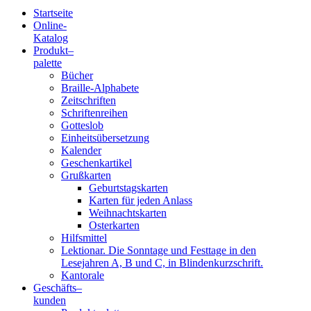
Startseite
Online-
Blindenschrift-
Katalog
Produkt
–
Verlag
palette
Bücher
und
Braille-Alphabete
Zeitschriften
-
Schriftenreihen
Gotteslob
Druckerei
Einheitsübersetzung
Kalender
gGmbH
Geschenkartikel
Grußkarten
Geburtstagskarten
Pauline
Karten für jeden Anlass
von
Weihnachtskarten
Mallinckrodt
Osterkarten
Hilfsmittel
Lektionar. Die Sonntage und Festtage in den
Lesejahren A, B und C, in Blindenkurzschrift.
Kantorale
Geschäfts­
–
kunden