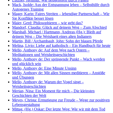
Lützner, Hellmut: Wie neugeboren durch Fasten
Mack, Isolde: Aus der Entspannung leben – Selbsthilfe durch
Autogenes Training
Mager, Karin: Faires Streiten – lebendige Partnerschaft – Wie
Sie Konflikte besser lösen
Maier, Gerd: Philosophieren – wie geht das?
Mandorf, Claudia: Glück auf deinem Weg – Zum Abschied
Marshall, Michael / Hartmann, Andreas (Hg.): Bleib auf
deinem Weg – Die Weishaeit eines alten Indianers
Martin, Bill / Archambault, John: Sohn der blauen Pferde
Melina, Livio: Liebe auf katholisch – Ein Handbuch für heute
Mello, Anthony de: Auf dem Weg nach Ostern –
Meditationen und Weisheitsgeschichten
Mello, Anthony de: Der springende Punkt – Wach werden
und glücklich sein
Mello, Anthony de: Eine Minute Unsinn
Mello, Anthony de: Mit allen Sinnen meditieren – Anstöße
und Übungen
Mello, Anthony de: Warum der Vogel singt –
Weisheitsgeschichten
Merian, Nina: Ein Moment für mich – Die kleinsten
Geschichten der Welt
Meves, Christa: Ermutigung zur Freude – Wege zur positiven
Lebensgestaltung
Mittag, (Hg.) Oskar: Der letzte Weg: Wie wir mit dem Tod