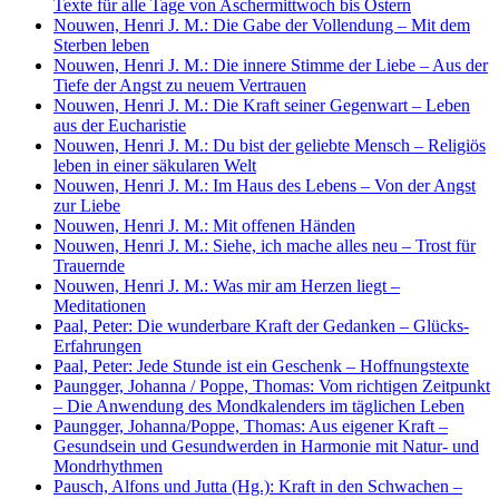
Texte für alle Tage von Aschermittwoch bis Ostern
Nouwen, Henri J. M.: Die Gabe der Vollendung – Mit dem
Sterben leben
Nouwen, Henri J. M.: Die innere Stimme der Liebe – Aus der
Tiefe der Angst zu neuem Vertrauen
Nouwen, Henri J. M.: Die Kraft seiner Gegenwart – Leben
aus der Eucharistie
Nouwen, Henri J. M.: Du bist der geliebte Mensch – Religiös
leben in einer säkularen Welt
Nouwen, Henri J. M.: Im Haus des Lebens – Von der Angst
zur Liebe
Nouwen, Henri J. M.: Mit offenen Händen
Nouwen, Henri J. M.: Siehe, ich mache alles neu – Trost für
Trauernde
Nouwen, Henri J. M.: Was mir am Herzen liegt –
Meditationen
Paal, Peter: Die wunderbare Kraft der Gedanken – Glücks-
Erfahrungen
Paal, Peter: Jede Stunde ist ein Geschenk – Hoffnungstexte
Paungger, Johanna / Poppe, Thomas: Vom richtigen Zeitpunkt
– Die Anwendung des Mondkalenders im täglichen Leben
Paungger, Johanna/Poppe, Thomas: Aus eigener Kraft –
Gesundsein und Gesundwerden in Harmonie mit Natur- und
Mondrhythmen
Pausch, Alfons und Jutta (Hg.): Kraft in den Schwachen –