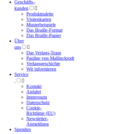
Geschäfts­
–
kunden

Produktpalette
Visitenkarten
Musterbeispiele
Das Braille-Format
Das Braille-Papier
Über
uns

Das Verlags-Team
Pauline von Mallinckrodt
Verlagsgeschichte
Wir informieren
Service

Kontakt
Anfahrt
Impressum
Datenschutz
Cookie-
Richtlinie (EU)
Newsletter-
Anmeldung
Spenden