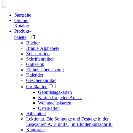
Hauptmenü
Hauptmenü
Startseite
Online-
Katalog
Produkt
–
palette

Bücher
Braille-Alphabete
Zeitschriften
Schriftenreihen
Gotteslob
Einheitsübersetzung
Kalender
Geschenkartikel
Grußkarten

Geburtstagskarten
Karten für jeden Anlass
Weihnachtskarten
Osterkarten
Hilfsmittel
Lektionar. Die Sonntage und Festtage in den
Lesejahren A, B und C, in Blindenkurzschrift.
Kantorale