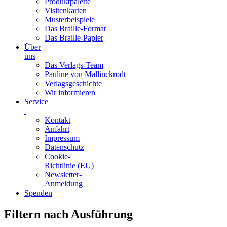
Produktpalette
Visitenkarten
Musterbeispiele
Das Braille-Format
Das Braille-Papier
Über
uns
Das Verlags-Team
Pauline von Mallinckrodt
Verlagsgeschichte
Wir informieren
Service
Kontakt
Anfahrt
Impressum
Datenschutz
Cookie-
Richtlinie (EU)
Newsletter-
Anmeldung
Spenden
Skip
Filtern nach Ausführung
to