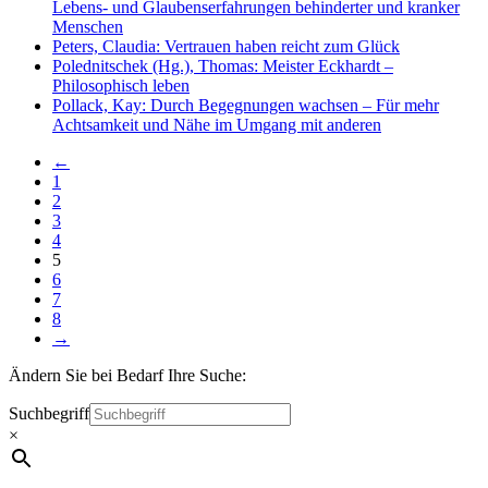
Lebens- und Glaubenserfahrungen behinderter und kranker
Menschen
Peters, Claudia: Vertrauen haben reicht zum Glück
Polednitschek (Hg.), Thomas: Meister Eckhardt –
Philosophisch leben
Pollack, Kay: Durch Begegnungen wachsen – Für mehr
Achtsamkeit und Nähe im Umgang mit anderen
←
1
2
3
4
5
6
7
8
→
Ändern Sie bei Bedarf Ihre Suche:
Suchbegriff
×