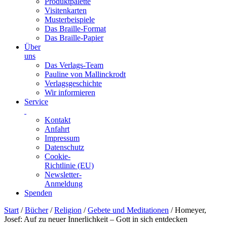
Produktpalette
Visitenkarten
Musterbeispiele
Das Braille-Format
Das Braille-Papier
Über
uns
Das Verlags-Team
Pauline von Mallinckrodt
Verlagsgeschichte
Wir informieren
Service
Kontakt
Anfahrt
Impressum
Datenschutz
Cookie-
Richtlinie (EU)
Newsletter-
Anmeldung
Spenden
Skip
Start
/
Bücher
/
Religion
/
Gebete und Meditationen
/ Homeyer,
to
Josef: Auf zu neuer Innerlichkeit – Gott in sich entdecken