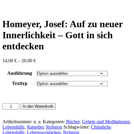
content
Homeyer, Josef: Auf zu neuer
Innerlichkeit – Gott in sich
entdecken
Preisspanne:
14,00
€
–
20,00
€
14,00 €
bis
Ausführung
20,00 €
Texttyp
Homeyer,
In den Warenkorb
Josef:
Auf
zu
Artikelnummer:
n. a.
Kategorien:
Bücher
,
Gebete und Meditationen
,
neuer
Lebenshilfe
,
Ratgeber
,
Religion
Schlagwörter:
Christliche
Innerlichkeit
Lebenshilfe
,
Lebensweisheiten
,
Religion