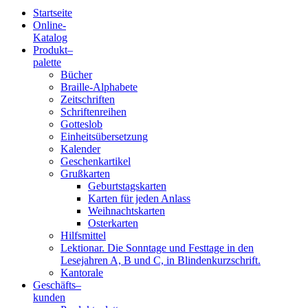
Startseite
Online-
Blindenschrift-
Katalog
Produkt
–
Verlag
palette
Bücher
und
Braille-Alphabete
Zeitschriften
-
Schriftenreihen
Gotteslob
Druckerei
Einheitsübersetzung
Kalender
gGmbH
Geschenkartikel
Grußkarten
Geburtstagskarten
Pauline
Karten für jeden Anlass
von
Weihnachtskarten
Mallinckrodt
Osterkarten
Hilfsmittel
Lektionar. Die Sonntage und Festtage in den
Lesejahren A, B und C, in Blindenkurzschrift.
Kantorale
Geschäfts­
–
kunden