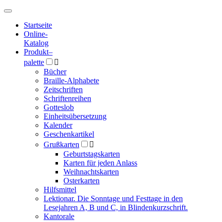
Hauptmenü
Hauptmenü
Startseite
Online-
Katalog
Produkt
–
palette

Bücher
Braille-Alphabete
Zeitschriften
Schriftenreihen
Gotteslob
Einheitsübersetzung
Kalender
Geschenkartikel
Grußkarten

Geburtstagskarten
Karten für jeden Anlass
Weihnachtskarten
Osterkarten
Hilfsmittel
Lektionar. Die Sonntage und Festtage in den
Lesejahren A, B und C, in Blindenkurzschrift.
Kantorale