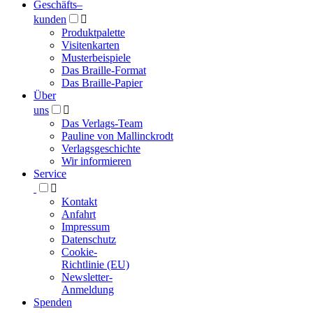
Geschäfts­
–
kunden

Produktpalette
Visitenkarten
Musterbeispiele
Das Braille-Format
Das Braille-Papier
Über
uns

Das Verlags-Team
Pauline von Mallinckrodt
Verlagsgeschichte
Wir informieren
Service

Kontakt
Anfahrt
Impressum
Datenschutz
Cookie-
Richtlinie (EU)
Newsletter-
Anmeldung
Spenden