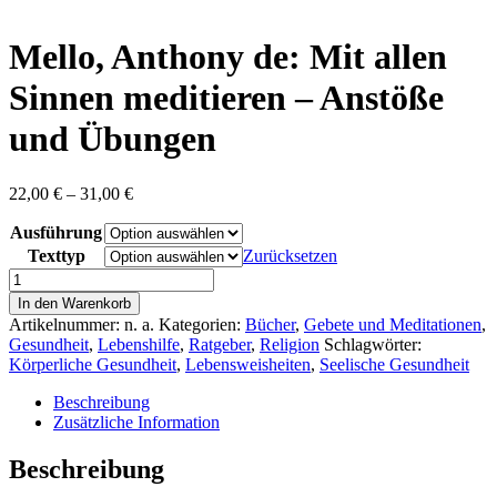
content
Mello, Anthony de: Mit allen
Sinnen meditieren – Anstöße
und Übungen
Preisspanne:
22,00
€
–
31,00
€
22,00 €
Ausführung
bis
31,00 €
Texttyp
Zurücksetzen
Mello,
Anthony
In den Warenkorb
de:
Artikelnummer:
n. a.
Kategorien:
Bücher
,
Gebete und Meditationen
,
Mit
Gesundheit
,
Lebenshilfe
,
Ratgeber
,
Religion
Schlagwörter:
allen
Körperliche Gesundheit
,
Lebensweisheiten
,
Seelische Gesundheit
Sinnen
meditieren
Beschreibung
-
Zusätzliche Information
Anstöße
und
Beschreibung
Übungen
Menge