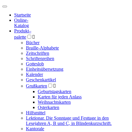
Hauptmenü
Hauptmenü
Startseite
Online-
Katalog
Produkt
–
palette

Bücher
Braille-Alphabete
Zeitschriften
Schriftenreihen
Gotteslob
Einheitsübersetzung
Kalender
Geschenkartikel
Grußkarten

Geburtstagskarten
Karten für jeden Anlass
Weihnachtskarten
Osterkarten
Hilfsmittel
Lektionar. Die Sonntage und Festtage in den
Lesejahren A, B und C, in Blindenkurzschrift.
Kantorale