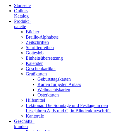
Startseite
Online-
Blindenschrift-
Katalog
Produkt
–
Verlag
palette
Bücher
und
Braille-Alphabete
Zeitschriften
-
Schriftenreihen
Gotteslob
Druckerei
Einheitsübersetzung
Kalender
gGmbH
Geschenkartikel
Grußkarten
Geburtstagskarten
Pauline
Karten für jeden Anlass
von
Weihnachtskarten
Mallinckrodt
Osterkarten
Hilfsmittel
Lektionar. Die Sonntage und Festtage in den
Lesejahren A, B und C, in Blindenkurzschrift.
Kantorale
Geschäfts­
–
kunden