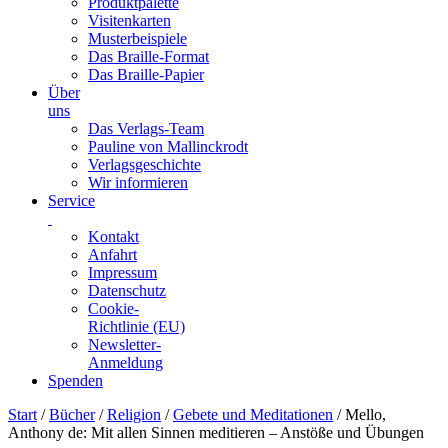
Produktpalette
Visitenkarten
Musterbeispiele
Das Braille-Format
Das Braille-Papier
Über
uns
Das Verlags-Team
Pauline von Mallinckrodt
Verlagsgeschichte
Wir informieren
Service
Kontakt
Anfahrt
Impressum
Datenschutz
Cookie-
Richtlinie (EU)
Newsletter-
Anmeldung
Spenden
Skip
Start
/
Bücher
/
Religion
/
Gebete und Meditationen
/ Mello,
to
Anthony de: Mit allen Sinnen meditieren – Anstöße und Übungen