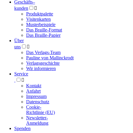
Geschäfts­
–
kunden

Produktpalette
Visitenkarten
Musterbeispiele
Das Braille-Format
Das Braille-Papier
Über
uns

Das Verlags-Team
Pauline von Mallinckrodt
Verlagsgeschichte
Wir informieren
Service

Kontakt
Anfahrt
Impressum
Datenschutz
Cookie-
Richtlinie (EU)
Newsletter-
Anmeldung
Spenden