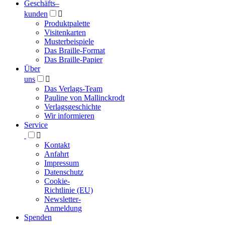
Geschäfts­
–
kunden

Produktpalette
Visitenkarten
Musterbeispiele
Das Braille-Format
Das Braille-Papier
Über
uns

Das Verlags-Team
Pauline von Mallinckrodt
Verlagsgeschichte
Wir informieren
Service

Kontakt
Anfahrt
Impressum
Datenschutz
Cookie-
Richtlinie (EU)
Newsletter-
Anmeldung
Spenden