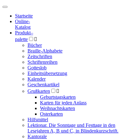
Hauptmenü
Hauptmenü
Startseite
Online-
Katalog
Produkt
–
palette

Bücher
Braille-Alphabete
Zeitschriften
Schriftenreihen
Gotteslob
Einheitsübersetzung
Kalender
Geschenkartikel
Grußkarten

Geburtstagskarten
Karten für jeden Anlass
Weihnachtskarten
Osterkarten
Hilfsmittel
Lektionar. Die Sonntage und Festtage in den
Lesejahren A, B und C, in Blindenkurzschrift.
Kantorale