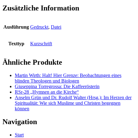
Zusätzliche Information
Ausführung
Gedruckt
,
Datei
Texttyp
Kurzschrift
Ähnliche Produkte
Martin Wirth: Halt! Hier Grenze: Beobachtungen eines
blinden Theologen und Biologen
Giuseppina Torregrossa: Die Kaffeerösterin
RSr-28 „Hymnen an die Kirche“
Anselm Grün und Dr. Rudolf Walter (Hrsg.): Im Herzen der
Spiritualität: Wie sich Muslime und Christen begegnen
können
Navigation
Start