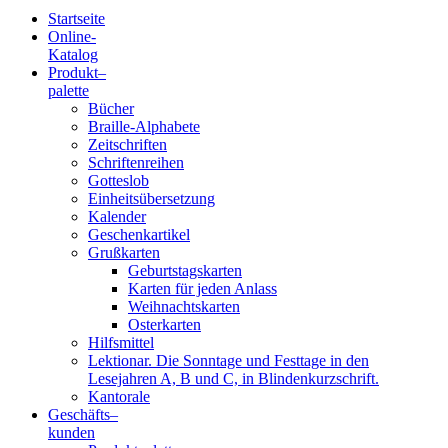
Startseite
Online-
Blindenschrift-
Katalog
Produkt
–
Verlag
palette
Bücher
und
Braille-Alphabete
Zeitschriften
-
Schriftenreihen
Gotteslob
Druckerei
Einheitsübersetzung
Kalender
gGmbH
Geschenkartikel
Grußkarten
Geburtstagskarten
Pauline
Karten für jeden Anlass
von
Weihnachtskarten
Mallinckrodt
Osterkarten
Hilfsmittel
Lektionar. Die Sonntage und Festtage in den
Lesejahren A, B und C, in Blindenkurzschrift.
Kantorale
Geschäfts­
–
kunden