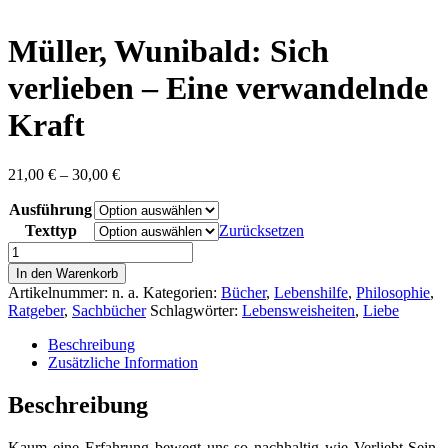
content
Müller, Wunibald: Sich
verlieben – Eine verwandelnde
Kraft
Preisspanne:
21,00
€
–
30,00
€
21,00 €
Ausführung
bis
30,00 €
Texttyp
Zurücksetzen
Müller,
Wunibald:
In den Warenkorb
Sich
Artikelnummer:
n. a.
Kategorien:
Bücher
,
Lebenshilfe
,
Philosophie
,
verlieben
Ratgeber
,
Sachbücher
Schlagwörter:
Lebensweisheiten
,
Liebe
-
Eine
Beschreibung
verwandelnde
Zusätzliche Information
Kraft
Menge
Beschreibung
Kaum eine Erfahrung bewegt uns so nachhaltig wie Verliebt-Sein.