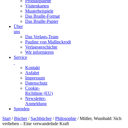
Produktpalette
Visitenkarten
Musterbeispiele
Das Braille-Format
Das Braille-Papier
Über
uns
Das Verlags-Team
Pauline von Mallinckrodt
Verlagsgeschichte
Wir informieren
Service
Kontakt
Anfahrt
Impressum
Datenschutz
Cookie-
Richtlinie (EU)
Newsletter-
Anmeldung
Spenden
Skip
Start
/
Bücher
/
Sachbücher
/
Philosophie
/ Müller, Wunibald: Sich
to
verlieben – Eine verwandelnde Kraft