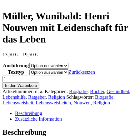
content
Müller, Wunibald: Henri
Nouwen mit Leidenschaft für
das Leben
Preisspanne:
13,50
€
–
19,50
€
13,50 €
Ausführung
bis
19,50 €
Texttyp
Zurücksetzen
Müller,
Wunibald:
In den Warenkorb
Henri
Artikelnummer:
n. a.
Kategorien:
Biografie
,
Bücher
,
Gesundheit
,
Nouwen
Lebenshilfe
,
Ratgeber
,
Religion
Schlagwörter:
Biografie
,
mit
Lebensweisheit
,
Lebensweisheiten
,
Nouwen
,
Religion
Leidenschaft
für
Beschreibung
das
Zusätzliche Information
Leben
Menge
Beschreibung