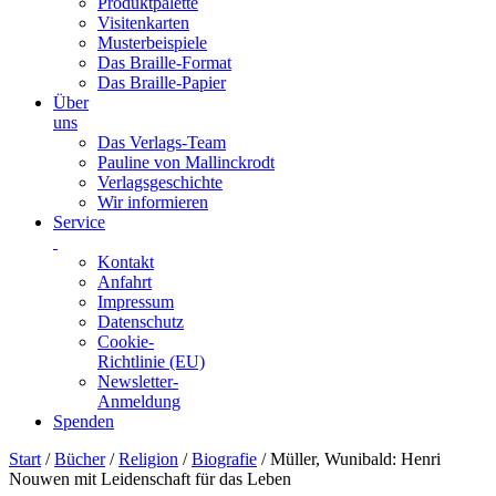
Produktpalette
Visitenkarten
Musterbeispiele
Das Braille-Format
Das Braille-Papier
Über
uns
Das Verlags-Team
Pauline von Mallinckrodt
Verlagsgeschichte
Wir informieren
Service
Kontakt
Anfahrt
Impressum
Datenschutz
Cookie-
Richtlinie (EU)
Newsletter-
Anmeldung
Spenden
Skip
Start
/
Bücher
/
Religion
/
Biografie
/ Müller, Wunibald: Henri
to
Nouwen mit Leidenschaft für das Leben