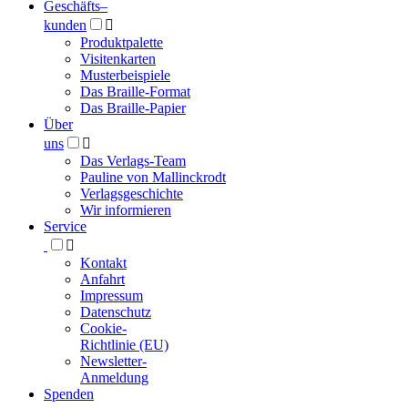
Geschäfts­
–
kunden

Produktpalette
Visitenkarten
Musterbeispiele
Das Braille-Format
Das Braille-Papier
Über
uns

Das Verlags-Team
Pauline von Mallinckrodt
Verlagsgeschichte
Wir informieren
Service

Kontakt
Anfahrt
Impressum
Datenschutz
Cookie-
Richtlinie (EU)
Newsletter-
Anmeldung
Spenden