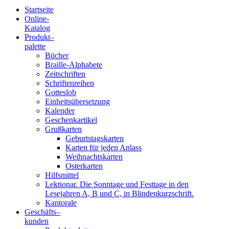
Startseite
Online-
Blindenschrift-
Katalog
Produkt
–
Verlag
palette
Bücher
und
Braille-Alphabete
Zeitschriften
-
Schriftenreihen
Gotteslob
Druckerei
Einheitsübersetzung
Kalender
gGmbH
Geschenkartikel
Grußkarten
Geburtstagskarten
Pauline
Karten für jeden Anlass
von
Weihnachtskarten
Mallinckrodt
Osterkarten
Hilfsmittel
Lektionar. Die Sonntage und Festtage in den
Lesejahren A, B und C, in Blindenkurzschrift.
Kantorale
Geschäfts­
–
kunden