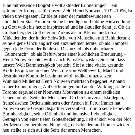
Eine mitreißende Biografie voll aktueller Erinnerungen – ein
spiritueller Kompass für unsere Zeit! Henri Nouwen, 1932–1996, ist
vielen unvergessen. Er bleibt einer der meistbewunderten
christlichen Star-Autoren. Seine lebendige und intime Hinwendung
zu Gott wirkt bis heute inspirierend und ist aktueller denn je. Ob als
Gottsucher, der Gott eher im Zirkus als im Klerus fand, ob als
Mitleidender, der in der Schwäche von Menschen mit Behinderung
seine eigene Unzulänglichkeit anzunehmen lernte, ob als Kämpfer
gegen jede Form der lieblosen Distanz, ob als unbeirrbarer
„Gutmensch“, ob als Befürworter einer kirchlichen Erneuerung –
Henri Nouwen lebte, wofür auch Papst Franziskus einsteht: dass
unsere Welt Barmherzigkeit braucht. Sie ist eine vitale, gesunde
Kraft. Es gilt, sie in einer Welt, die von Wettbewerb, Macht und
destruktiver Kontrolle bestimmt wird, radikal umzusetzen.
Wunibald Müller ist Henri Nouwen mehrfach begegnet. Anhand
seiner Erinnerungen, Aufzeichnungen und an der Wirkungsstätte in
Toronto ergründet er Nouwens Motivation zu einem radikalen
Leben auf der Seite der Menschen. Ob bei Universitätskollegen,
französischen Ordensmännern oder Armen in Peru: Immer hat
Nouwen seine Gesprächspartner verzaubert – durch seine liebevolle
Barmherzigkeit, seine Offenheit und intensive Lebendigkeit.
Getragen von einer tiefen Gottesbeziehung, ließ er sich von der Not
der Menschen berühren. Neugierig, entschieden und immer wieder
neu stellte er sich auf die Seite der armen Menschen.