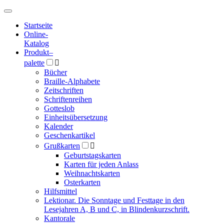
Hauptmenü
Hauptmenü
Startseite
Online-
Katalog
Produkt
–
palette

Bücher
Braille-Alphabete
Zeitschriften
Schriftenreihen
Gotteslob
Einheitsübersetzung
Kalender
Geschenkartikel
Grußkarten

Geburtstagskarten
Karten für jeden Anlass
Weihnachtskarten
Osterkarten
Hilfsmittel
Lektionar. Die Sonntage und Festtage in den
Lesejahren A, B und C, in Blindenkurzschrift.
Kantorale