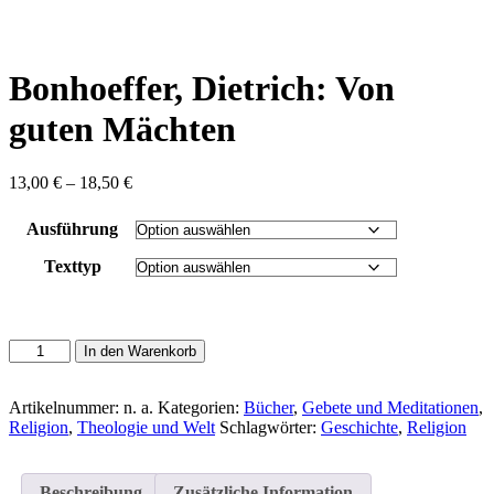
content
Bonhoeffer, Dietrich: Von
guten Mächten
Preisspanne:
13,00
€
–
18,50
€
13,00 €
bis
Ausführung
18,50 €
Texttyp
Bonhoeffer,
In den Warenkorb
Dietrich:
Von
guten
Artikelnummer:
n. a.
Kategorien:
Bücher
,
Gebete und Meditationen
,
Mächten
Religion
,
Theologie und Welt
Schlagwörter:
Geschichte
,
Religion
Menge
Beschreibung
Zusätzliche Information