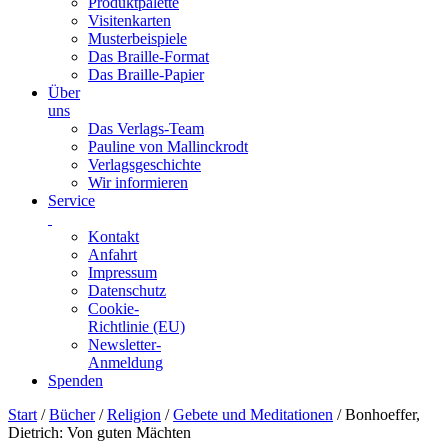
Produktpalette
Visitenkarten
Musterbeispiele
Das Braille-Format
Das Braille-Papier
Über
uns
Das Verlags-Team
Pauline von Mallinckrodt
Verlagsgeschichte
Wir informieren
Service
Kontakt
Anfahrt
Impressum
Datenschutz
Cookie-
Richtlinie (EU)
Newsletter-
Anmeldung
Spenden
Skip
Start
/
Bücher
/
Religion
/
Gebete und Meditationen
/ Bonhoeffer,
to
Dietrich: Von guten Mächten