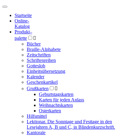
Hauptmenü
Hauptmenü
Startseite
Online-
Katalog
Produkt
–
palette

Bücher
Braille-Alphabete
Zeitschriften
Schriftenreihen
Gotteslob
Einheitsübersetzung
Kalender
Geschenkartikel
Grußkarten

Geburtstagskarten
Karten für jeden Anlass
Weihnachtskarten
Osterkarten
Hilfsmittel
Lektionar. Die Sonntage und Festtage in den
Lesejahren A, B und C, in Blindenkurzschrift.
Kantorale