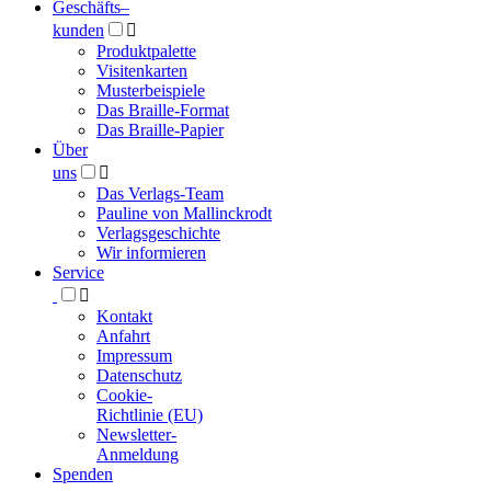
Geschäfts­
–
kunden

Produktpalette
Visitenkarten
Musterbeispiele
Das Braille-Format
Das Braille-Papier
Über
uns

Das Verlags-Team
Pauline von Mallinckrodt
Verlagsgeschichte
Wir informieren
Service

Kontakt
Anfahrt
Impressum
Datenschutz
Cookie-
Richtlinie (EU)
Newsletter-
Anmeldung
Spenden