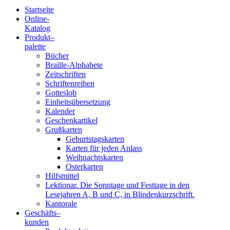
Startseite
Online-
Blindenschrift-
Katalog
Produkt
–
Verlag
palette
Bücher
und
Braille-Alphabete
Zeitschriften
-
Schriftenreihen
Gotteslob
Druckerei
Einheitsübersetzung
Kalender
gGmbH
Geschenkartikel
Grußkarten
Geburtstagskarten
Pauline
Karten für jeden Anlass
von
Weihnachtskarten
Mallinckrodt
Osterkarten
Hilfsmittel
Lektionar. Die Sonntage und Festtage in den
Lesejahren A, B und C, in Blindenkurzschrift.
Kantorale
Geschäfts­
–
kunden