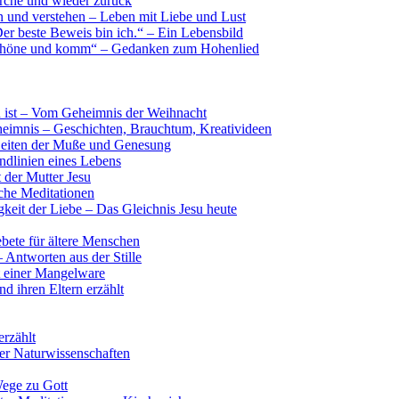
rche und wieder zurück
 und verstehen – Leben mit Liebe und Lust
er beste Beweis bin ich.“ – Ein Lebensbild
 Schöne und komm“ – Gedanken zum Hohenlied
n ist – Vom Geheimnis der Weihnacht
heimnis – Geschichten, Brauchtum, Kreativideen
Zeiten der Muße und Genesung
dlinien eines Lebens
 der Mutter Jesu
che Meditationen
keit der Liebe – Das Gleichnis Jesu heute
bete für ältere Menschen
 Antworten aus der Stille
t einer Mangelware
d ihren Eltern erzählt
rzählt
der Naturwissenschaften
ege zu Gott