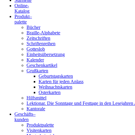
Startseite
Online-
Blindenschrift-
Katalog
Produkt
–
Verlag
palette
Bücher
und
Braille-Alphabete
Zeitschriften
-
Schriftenreihen
Gotteslob
Druckerei
Einheitsübersetzung
Kalender
gGmbH
Geschenkartikel
Grußkarten
Geburtstagskarten
Pauline
Karten für jeden Anlass
von
Weihnachtskarten
Mallinckrodt
Osterkarten
Hilfsmittel
Lektionar. Die Sonntage und Festtage in den Lesejahren 
Kantorale
Geschäfts­
–
kunden
Produktpalette
Visitenkarten