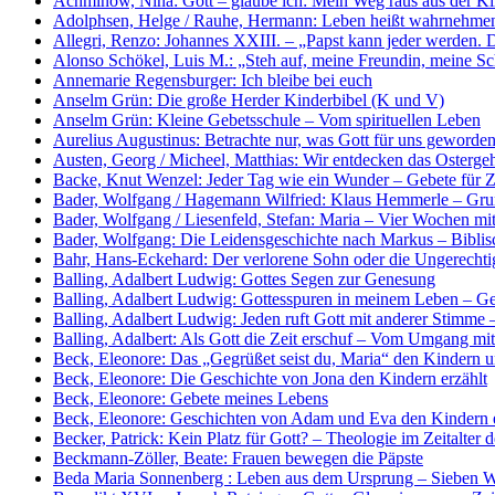
Achminow, Nina: Gott – glaube ich: Mein Weg raus aus der Ki
Adolphsen, Helge / Rauhe, Hermann: Leben heißt wahrnehmen
Allegri, Renzo: Johannes XXIII. – „Papst kann jeder werden. D
Alonso Schökel, Luis M.: „Steh auf, meine Freundin, meine
Annemarie Regensburger: Ich bleibe bei euch
Anselm Grün: Die große Herder Kinderbibel (K und V)
Anselm Grün: Kleine Gebetsschule – Vom spirituellen Leben
Aurelius Augustinus: Betrachte nur, was Gott für uns geworde
Austen, Georg / Micheel, Matthias: Wir entdecken das Osterge
Backe, Knut Wenzel: Jeder Tag wie ein Wunder – Gebete für 
Bader, Wolfgang / Hagemann Wilfried: Klaus Hemmerle – Grun
Bader, Wolfgang / Liesenfeld, Stefan: Maria – Vier Wochen mit
Bader, Wolfgang: Die Leidensgeschichte nach Markus – Biblis
Bahr, Hans-Eckehard: Der verlorene Sohn oder die Ungerechtig
Balling, Adalbert Ludwig: Gottes Segen zur Genesung
Balling, Adalbert Ludwig: Gottesspuren in meinem Leben – Ge
Balling, Adalbert Ludwig: Jeden ruft Gott mit anderer Stimme –
Balling, Adalbert: Als Gott die Zeit erschuf – Vom Umgang mi
Beck, Eleonore: Das „Gegrüßet seist du, Maria“ den Kindern un
Beck, Eleonore: Die Geschichte von Jona den Kindern erzählt
Beck, Eleonore: Gebete meines Lebens
Beck, Eleonore: Geschichten von Adam und Eva den Kindern e
Becker, Patrick: Kein Platz für Gott? – Theologie im Zeitalter 
Beckmann-Zöller, Beate: Frauen bewegen die Päpste
Beda Maria Sonnenberg : Leben aus dem Ursprung – Sieben W