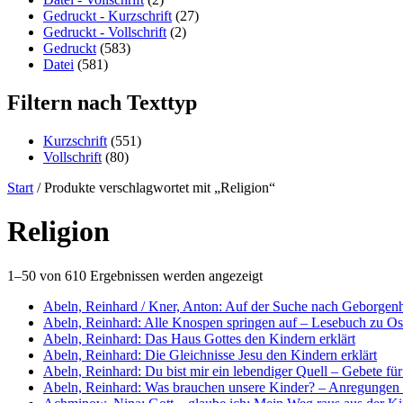
Gedruckt - Kurzschrift
(27)
Gedruckt - Vollschrift
(2)
Gedruckt
(583)
Datei
(581)
Filtern nach Texttyp
Kurzschrift
(551)
Vollschrift
(80)
Start
/ Produkte verschlagwortet mit „Religion“
Religion
1–50 von 610 Ergebnissen werden angezeigt
Abeln, Reinhard / Kner, Anton: Auf der Suche nach Geborgenh
Abeln, Reinhard: Alle Knospen springen auf – Lesebuch zu Os
Abeln, Reinhard: Das Haus Gottes den Kindern erklärt
Abeln, Reinhard: Die Gleichnisse Jesu den Kindern erklärt
Abeln, Reinhard: Du bist mir ein lebendiger Quell – Gebete für
Abeln, Reinhard: Was brauchen unsere Kinder? – Anregungen 