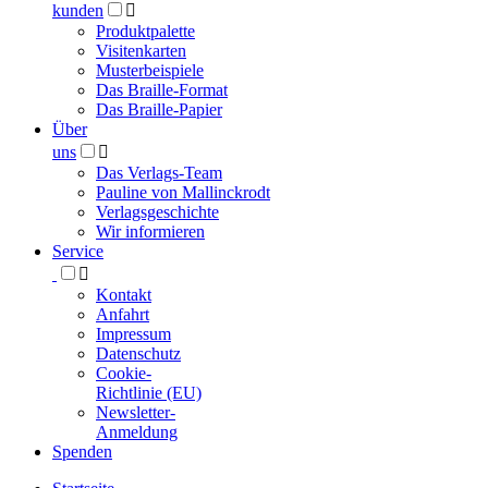
kunden

Produktpalette
Visitenkarten
Musterbeispiele
Das Braille-Format
Das Braille-Papier
Über
uns

Das Verlags-Team
Pauline von Mallinckrodt
Verlagsgeschichte
Wir informieren
Service

Kontakt
Anfahrt
Impressum
Datenschutz
Cookie-
Richtlinie (EU)
Newsletter-
Anmeldung
Spenden