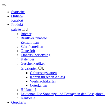
Hauptmenü
Hauptmenü
Startseite
Online-
Katalog
Produkt
–
palette

Bücher
Braille-Alphabete
Zeitschriften
Schriftenreihen
Gotteslob
Einheitsübersetzung
Kalender
Geschenkartikel
Grußkarten

Geburtstagskarten
Karten für jeden Anlass
Weihnachtskarten
Osterkarten
Hilfsmittel
Lektionar. Die Sonntage und Festtage in den Lesejahren 
Kantorale
Geschäfts­
–