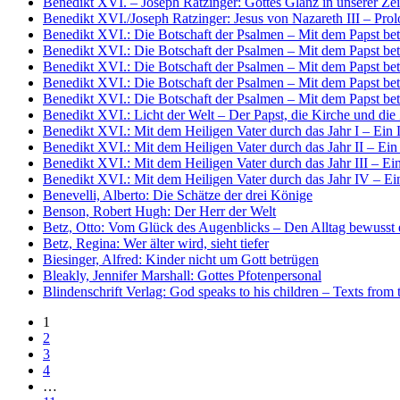
Benedikt XVI. – Joseph Ratzinger: Gottes Glanz in unserer Ze
Benedikt XVI./Joseph Ratzinger: Jesus von Nazareth III – Pro
Benedikt XVI.: Die Botschaft der Psalmen – Mit dem Papst bet
Benedikt XVI.: Die Botschaft der Psalmen – Mit dem Papst bet
Benedikt XVI.: Die Botschaft der Psalmen – Mit dem Papst bet
Benedikt XVI.: Die Botschaft der Psalmen – Mit dem Papst bet
Benedikt XVI.: Die Botschaft der Psalmen – Mit dem Papst bet
Benedikt XVI.: Licht der Welt – Der Papst, die Kirche und die
Benedikt XVI.: Mit dem Heiligen Vater durch das Jahr I – Ein 
Benedikt XVI.: Mit dem Heiligen Vater durch das Jahr II – Ein L
Benedikt XVI.: Mit dem Heiligen Vater durch das Jahr III – Ein
Benedikt XVI.: Mit dem Heiligen Vater durch das Jahr IV – E
Benevelli, Alberto: Die Schätze der drei Könige
Benson, Robert Hugh: Der Herr der Welt
Betz, Otto: Vom Glück des Augenblicks – Den Alltag bewusst 
Betz, Regina: Wer älter wird, sieht tiefer
Biesinger, Alfred: Kinder nicht um Gott betrügen
Bleakly, Jennifer Marshall: Gottes Pfotenpersonal
Blindenschrift Verlag: God speaks to his children – Texts from 
1
2
3
4
…