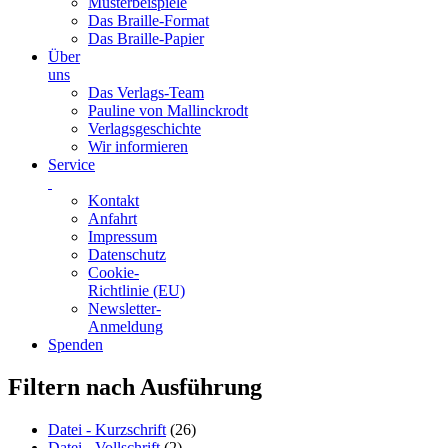
Musterbeispiele
Das Braille-Format
Das Braille-Papier
Über
uns
Das Verlags-Team
Pauline von Mallinckrodt
Verlagsgeschichte
Wir informieren
Service
Kontakt
Anfahrt
Impressum
Datenschutz
Cookie-
Richtlinie (EU)
Newsletter-
Anmeldung
Spenden
Skip
Filtern nach Ausführung
to
content
Datei - Kurzschrift
(26)
Datei - Vollschrift
(2)