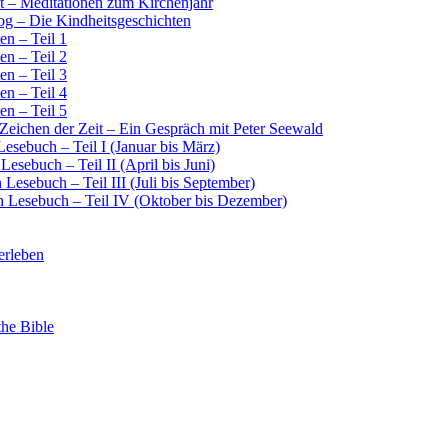
it – Meditationen zum Kirchenjahr
log – Die Kindheitsgeschichten
en – Teil 1
en – Teil 2
en – Teil 3
en – Teil 4
en – Teil 5
 Zeichen der Zeit – Ein Gespräch mit Peter Seewald
Lesebuch – Teil I (Januar bis März)
esebuch – Teil II (April bis Juni)
 Lesebuch – Teil III (Juli bis September)
in Lesebuch – Teil IV (Oktober bis Dezember)
erleben
the Bible