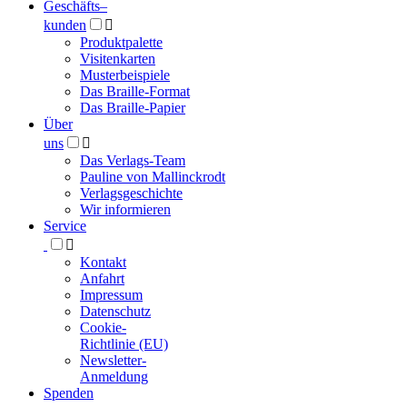
Geschäfts­
–
kunden

Produktpalette
Visitenkarten
Musterbeispiele
Das Braille-Format
Das Braille-Papier
Über
uns

Das Verlags-Team
Pauline von Mallinckrodt
Verlagsgeschichte
Wir informieren
Service

Kontakt
Anfahrt
Impressum
Datenschutz
Cookie-
Richtlinie (EU)
Newsletter-
Anmeldung
Spenden