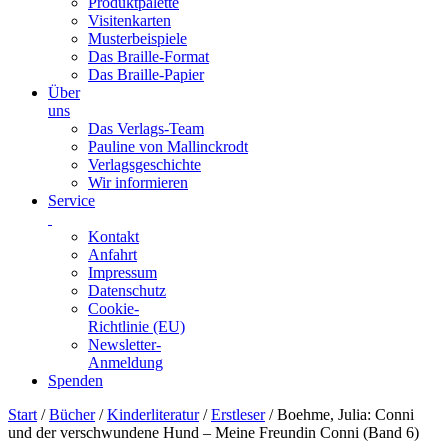
Produktpalette
Visitenkarten
Musterbeispiele
Das Braille-Format
Das Braille-Papier
Über
uns
Das Verlags-Team
Pauline von Mallinckrodt
Verlagsgeschichte
Wir informieren
Service
Kontakt
Anfahrt
Impressum
Datenschutz
Cookie-
Richtlinie (EU)
Newsletter-
Anmeldung
Spenden
Skip
Start
/
Bücher
/
Kinderliteratur
/
Erstleser
/ Boehme, Julia: Conni
to
und der verschwundene Hund – Meine Freundin Conni (Band 6)