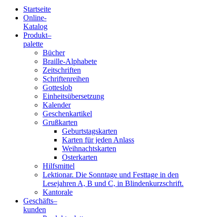
Startseite
Online-
Blindenschrift-
Katalog
Produkt
–
Verlag
palette
Bücher
und
Braille-Alphabete
Zeitschriften
-
Schriftenreihen
Gotteslob
Druckerei
Einheitsübersetzung
Kalender
gGmbH
Geschenkartikel
Grußkarten
Geburtstagskarten
Pauline
Karten für jeden Anlass
von
Weihnachtskarten
Mallinckrodt
Osterkarten
Hilfsmittel
Lektionar. Die Sonntage und Festtage in den
Lesejahren A, B und C, in Blindenkurzschrift.
Kantorale
Geschäfts­
–
kunden