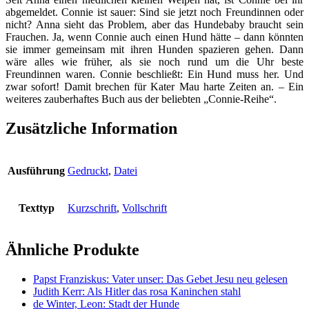
abgemeldet. Connie ist sauer: Sind sie jetzt noch Freundinnen oder
6)
nicht? Anna sieht das Problem, aber das Hundebaby braucht sein
Menge
Frauchen. Ja, wenn Connie auch einen Hund hätte – dann könnten
sie immer gemeinsam mit ihren Hunden spazieren gehen. Dann
wäre alles wie früher, als sie noch rund um die Uhr beste
Freundinnen waren. Connie beschließt: Ein Hund muss her. Und
zwar sofort! Damit brechen für Kater Mau harte Zeiten an. – Ein
weiteres zauberhaftes Buch aus der beliebten „Connie-Reihe“.
Zusätzliche Information
Ausführung
Gedruckt
,
Datei
Texttyp
Kurzschrift
,
Vollschrift
Ähnliche Produkte
Papst Franziskus: Vater unser: Das Gebet Jesu neu gelesen
Judith Kerr: Als Hitler das rosa Kaninchen stahl
de Winter, Leon: Stadt der Hunde