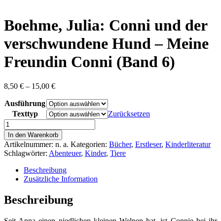
content
Boehme, Julia: Conni und der
verschwundene Hund – Meine
Freundin Conni (Band 6)
Preisspanne:
8,50
€
–
15,00
€
8,50 €
Ausführung
bis
15,00 €
Texttyp
Zurücksetzen
Boehme,
Julia:
In den Warenkorb
Conni
Artikelnummer:
n. a.
Kategorien:
Bücher
,
Erstleser
,
Kinderliteratur
und
Schlagwörter:
Abenteuer
,
Kinder
,
Tiere
der
verschwundene
Beschreibung
Hund
Zusätzliche Information
-
Meine
Beschreibung
Freundin
Conni
Seit Anna einen niedlichen kleinen Welpen hat, ist Connie bei ihr
(Band