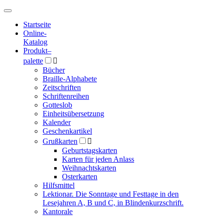
Hauptmenü
Hauptmenü
Startseite
Online-
Katalog
Produkt
–
palette

Bücher
Braille-Alphabete
Zeitschriften
Schriftenreihen
Gotteslob
Einheitsübersetzung
Kalender
Geschenkartikel
Grußkarten

Geburtstagskarten
Karten für jeden Anlass
Weihnachtskarten
Osterkarten
Hilfsmittel
Lektionar. Die Sonntage und Festtage in den
Lesejahren A, B und C, in Blindenkurzschrift.
Kantorale