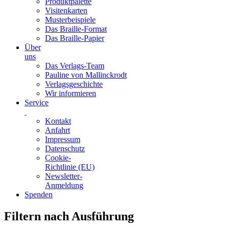
Produktpalette
Visitenkarten
Musterbeispiele
Das Braille-Format
Das Braille-Papier
Über
uns
Das Verlags-Team
Pauline von Mallinckrodt
Verlagsgeschichte
Wir informieren
Service
Kontakt
Anfahrt
Impressum
Datenschutz
Cookie-
Richtlinie (EU)
Newsletter-
Anmeldung
Spenden
Skip
Filtern nach Ausführung
to