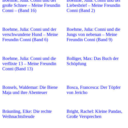
Boehme, Julia: Conni und der
Boehme, Julia: Conni und der
große Schnee – Meine Freundin
Liebesbrief – Meine Freundin
Conni – (Band 16)
Conni (Band 2)
Boehme, Julia: Conni und der
Boehme, Julia: Conni und die
verschwundene Hund – Meine
Jungs von nebenan – Meine
Freundin Conni (Band 6)
Freundin Conni (Band 9)
Boehme, Julia: Conni und die
Bolliger, Max: Das Buch der
verflixte 13 – Meine Freundin
Schöpfung
Conni (Band 13)
Bonsels, Waldemar: Die Biene
Bosca, Francesca: Der Töpfer
Maja und ihre Abenteuer
von Jericho
Bräunling, Elke: Die rechte
Bright, Rachel: Kleine Pandas,
Weihnachtsfreude
Große Versprechen