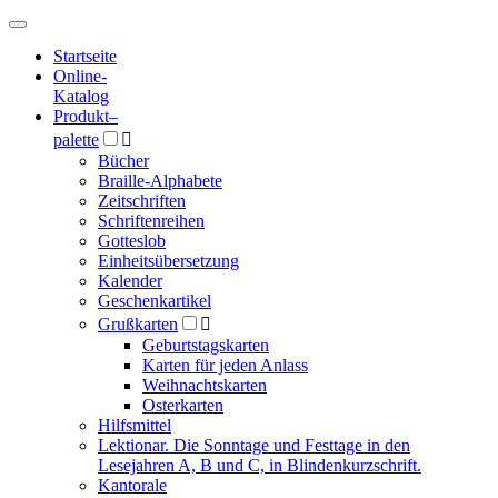
Hauptmenü
Hauptmenü
Startseite
Online-
Katalog
Produkt
–
palette

Bücher
Braille-Alphabete
Zeitschriften
Schriftenreihen
Gotteslob
Einheitsübersetzung
Kalender
Geschenkartikel
Grußkarten

Geburtstagskarten
Karten für jeden Anlass
Weihnachtskarten
Osterkarten
Hilfsmittel
Lektionar. Die Sonntage und Festtage in den
Lesejahren A, B und C, in Blindenkurzschrift.
Kantorale