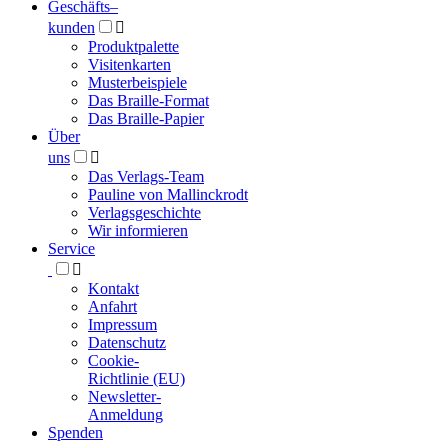
Geschäfts­
–
kunden

Produktpalette
Visitenkarten
Musterbeispiele
Das Braille-Format
Das Braille-Papier
Über
uns

Das Verlags-Team
Pauline von Mallinckrodt
Verlagsgeschichte
Wir informieren
Service

Kontakt
Anfahrt
Impressum
Datenschutz
Cookie-
Richtlinie (EU)
Newsletter-
Anmeldung
Spenden