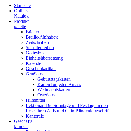
Startseite
Online-
Blindenschrift-
Katalog
Produkt
–
Verlag
palette
Bücher
und
Braille-Alphabete
Zeitschriften
-
Schriftenreihen
Gotteslob
Druckerei
Einheitsübersetzung
Kalender
gGmbH
Geschenkartikel
Grußkarten
Geburtstagskarten
Pauline
Karten für jeden Anlass
von
Weihnachtskarten
Mallinckrodt
Osterkarten
Hilfsmittel
Lektionar. Die Sonntage und Festtage in den
Lesejahren A, B und C, in Blindenkurzschrift.
Kantorale
Geschäfts­
–
kunden