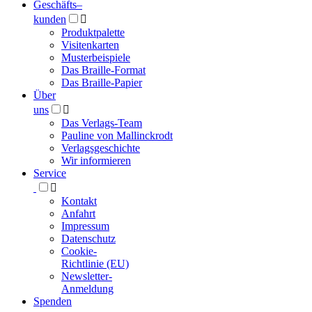
Geschäfts­
–
kunden

Produktpalette
Visitenkarten
Musterbeispiele
Das Braille-Format
Das Braille-Papier
Über
uns

Das Verlags-Team
Pauline von Mallinckrodt
Verlagsgeschichte
Wir informieren
Service

Kontakt
Anfahrt
Impressum
Datenschutz
Cookie-
Richtlinie (EU)
Newsletter-
Anmeldung
Spenden