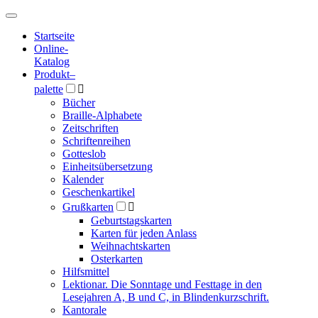
Hauptmenü
Hauptmenü
Startseite
Online-
Katalog
Produkt
–
palette

Bücher
Braille-Alphabete
Zeitschriften
Schriftenreihen
Gotteslob
Einheitsübersetzung
Kalender
Geschenkartikel
Grußkarten

Geburtstagskarten
Karten für jeden Anlass
Weihnachtskarten
Osterkarten
Hilfsmittel
Lektionar. Die Sonntage und Festtage in den
Lesejahren A, B und C, in Blindenkurzschrift.
Kantorale