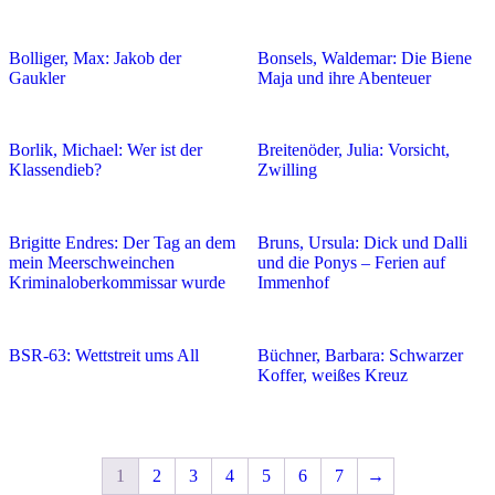
Bolliger, Max: Jakob der
Bonsels, Waldemar: Die Biene
Gaukler
Maja und ihre Abenteuer
Borlik, Michael: Wer ist der
Breitenöder, Julia: Vorsicht,
Klassendieb?
Zwilling
Brigitte Endres: Der Tag an dem
Bruns, Ursula: Dick und Dalli
mein Meerschweinchen
und die Ponys – Ferien auf
Kriminaloberkommissar wurde
Immenhof
BSR-63: Wettstreit ums All
Büchner, Barbara: Schwarzer
Koffer, weißes Kreuz
1
2
3
4
5
6
7
→