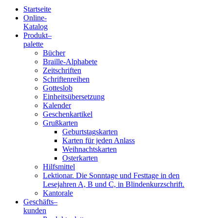
Startseite
Online-
Blindenschrift-
Katalog
Produkt
–
Verlag
palette
Bücher
und
Braille-Alphabete
Zeitschriften
-
Schriftenreihen
Gotteslob
Druckerei
Einheitsübersetzung
Kalender
gGmbH
Geschenkartikel
Grußkarten
Geburtstagskarten
Pauline
Karten für jeden Anlass
von
Weihnachtskarten
Mallinckrodt
Osterkarten
Hilfsmittel
Lektionar. Die Sonntage und Festtage in den
Lesejahren A, B und C, in Blindenkurzschrift.
Kantorale
Geschäfts­
–
kunden