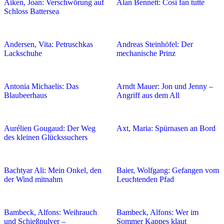
Aiken, Joan: Verschwörung auf
Alan Bennett: Cosi fan tutte
Schloss Battersea
Andersen, Vita: Petruschkas
Andreas Steinhöfel: Der
Lackschuhe
mechanische Prinz
Antonia Michaelis: Das
Arndt Mauer: Jon und Jenny –
Blaubeerhaus
Angriff aus dem All
Aurélien Gougaud: Der Weg
Axt, Maria: Spürnasen an Bord
des kleinen Glückssuchers
Bachtyar Ali: Mein Onkel, den
Baier, Wolfgang: Gefangen vom
der Wind mitnahm
Leuchtenden Pfad
Bambeck, Alfons: Weihrauch
Bambeck, Alfons: Wer im
und Schießpulver –
Sommer Kappes klaut