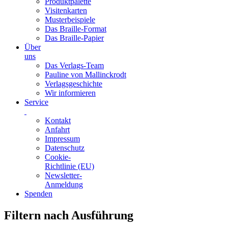
Produktpalette
Visitenkarten
Musterbeispiele
Das Braille-Format
Das Braille-Papier
Über
uns
Das Verlags-Team
Pauline von Mallinckrodt
Verlagsgeschichte
Wir informieren
Service
Kontakt
Anfahrt
Impressum
Datenschutz
Cookie-
Richtlinie (EU)
Newsletter-
Anmeldung
Spenden
Skip
Filtern nach Ausführung
to