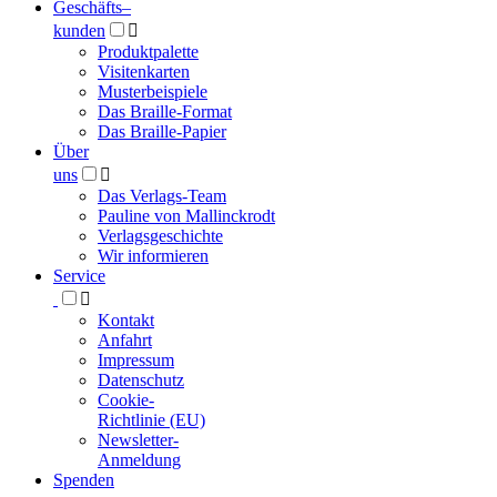
Geschäfts­
–
kunden

Produktpalette
Visitenkarten
Musterbeispiele
Das Braille-Format
Das Braille-Papier
Über
uns

Das Verlags-Team
Pauline von Mallinckrodt
Verlagsgeschichte
Wir informieren
Service

Kontakt
Anfahrt
Impressum
Datenschutz
Cookie-
Richtlinie (EU)
Newsletter-
Anmeldung
Spenden