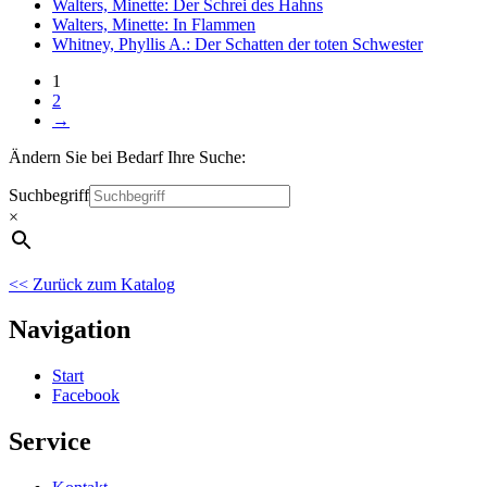
Walters, Minette: Der Schrei des Hahns
Walters, Minette: In Flammen
Whitney, Phyllis A.: Der Schatten der toten Schwester
1
2
→
Ändern Sie bei Bedarf Ihre Suche:
Suchbegriff
×
<< Zurück zum Katalog
Navigation
Start
Facebook
Service