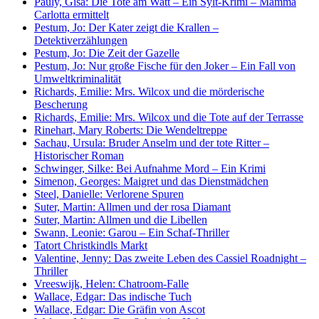
Pauly, Gisa: Die Tote am Watt – Ein Sylt-Krimi – Mamma
Carlotta ermittelt
Pestum, Jo: Der Kater zeigt die Krallen –
Detektiverzählungen
Pestum, Jo: Die Zeit der Gazelle
Pestum, Jo: Nur große Fische für den Joker – Ein Fall von
Umweltkriminalität
Richards, Emilie: Mrs. Wilcox und die mörderische
Bescherung
Richards, Emilie: Mrs. Wilcox und die Tote auf der Terrasse
Rinehart, Mary Roberts: Die Wendeltreppe
Sachau, Ursula: Bruder Anselm und der tote Ritter –
Historischer Roman
Schwinger, Silke: Bei Aufnahme Mord – Ein Krimi
Simenon, Georges: Maigret und das Dienstmädchen
Steel, Danielle: Verlorene Spuren
Suter, Martin: Allmen und der rosa Diamant
Suter, Martin: Allmen und die Libellen
Swann, Leonie: Garou – Ein Schaf-Thriller
Tatort Christkindls Markt
Valentine, Jenny: Das zweite Leben des Cassiel Roadnight –
Thriller
Vreeswijk, Helen: Chatroom-Falle
Wallace, Edgar: Das indische Tuch
Wallace, Edgar: Die Gräfin von Ascot