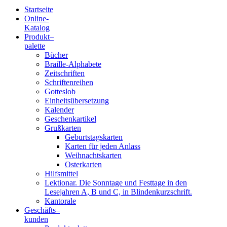
Startseite
Online-
Blindenschrift-
Katalog
Produkt
–
Verlag
palette
Bücher
und
Braille-Alphabete
Zeitschriften
-
Schriftenreihen
Gotteslob
Druckerei
Einheitsübersetzung
Kalender
gGmbH
Geschenkartikel
Grußkarten
Geburtstagskarten
Pauline
Karten für jeden Anlass
von
Weihnachtskarten
Mallinckrodt
Osterkarten
Hilfsmittel
Lektionar. Die Sonntage und Festtage in den
Lesejahren A, B und C, in Blindenkurzschrift.
Kantorale
Geschäfts­
–
kunden