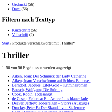
content
Gedruckt
(56)
Datei
(56)
Filtern nach Texttyp
Kurzschrift
(56)
Vollschrift
(2)
Start
/ Produkte verschlagwortet mit „Thriller“
Thriller
1–50 von 56 Ergebnissen werden angezeigt
Aiken, Joan: Der Schmuck der Lady Catherine
Aiken, Joan: Verschwörung auf Schloss Battersea
Berndorf, Jacques: Eifel-Gold – Kriminalroman
Boesch, Wolfgang: Die Störung
Cook, Robin: Todesangst
de Cesco, Federica: Ein Armreif aus blauer Jade
Deaver, Jeffrey: Todesreigen – Storys (Auszüge)
Drucker, Peter F.: Der Skandal von St. Jerome