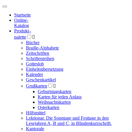
Hauptmenü
Hauptmenü
Startseite
Online-
Katalog
Produkt
–
palette

Bücher
Braille-Alphabete
Zeitschriften
Schriftenreihen
Gotteslob
Einheitsübersetzung
Kalender
Geschenkartikel
Grußkarten

Geburtstagskarten
Karten für jeden Anlass
Weihnachtskarten
Osterkarten
Hilfsmittel
Lektionar. Die Sonntage und Festtage in den
Lesejahren A, B und C, in Blindenkurzschrift.
Kantorale