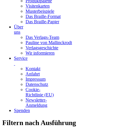
Produktpalette
Visitenkarten
Musterbeispiele
Das Braille-Format
Das Braille-Papier
Über
uns
Das Verlags-Team
Pauline von Mallinckrodt
Verlagsgeschichte
Wir informieren
Service
Kontakt
Anfahrt
Impressum
Datenschutz
Cookie-
Richtlinie (EU)
Newsletter-
Anmeldung
Spenden
Skip
Filtern nach Ausführung
to