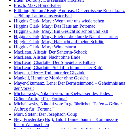
Eden, Dorothy: Die seltsame Hochzeit
Frisch, Max: Homo Faber
Fröhling, Stefan / Reuß, Andreas: Der zerrissene Rosenkranz
– Philipp Laubmanns erster Fall
Higgins Clark, Mary : Wenn wir uns wiedersehen
Higgins Clark, Mary: Das Haus am Potomac
Higgins Clark, Mary: Ein Gesicht so schön und kalt
Higgins Clark, Mary: Flieh in die dunkle Nacht – Thriller
Higgins Clark, Mary: Hab acht auf meine Schritte
Higgins Clark, Mary: Wintersturm
MacLean, Alistair: Der Santorin-Schock
MacLean, Alistair: Nacht ohne Ende
MacLeod, Charlotte: Der Spiegel aus Bilbao
MacLeod, Charlotte: Schlaf in himmlischer Ruh‘
Magnan, Pierre: Tod unter der Glyzinie
Mankell, Henning: Mörder ohne Gesicht
Mayer-Skumanz, Lene: Der Bernsteinmond – Geheimnis aus
der Vorzeit
Michalewsky, Nikolai von: Im Kielwasser des Todes –
Grüner Auftrag für „Fortuna“
Michalewsky, Nikolai von: In gefährlichen Tiefen – Grüner
Auftrag für „Fortuna“
Murr, Stefan: Der Josephson-Coup
Ney, Friederike (Hg.): Tatort Tannenbaum – Kommissare
feiern Weihnachten