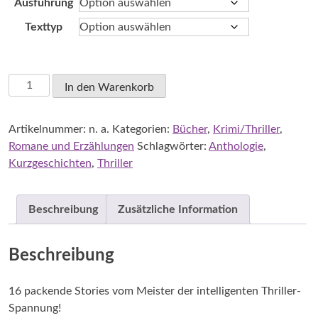
Ausführung
49,00 €
Texttyp
Deaver,
In den Warenkorb
Jeffrey:
Todesreigen
Artikelnummer:
n. a.
Kategorien:
Bücher
,
Krimi/Thriller
,
-
Romane und Erzählungen
Schlagwörter:
Anthologie
,
Storys
Kurzgeschichten
,
Thriller
(Auszüge)
Menge
Beschreibung
Zusätzliche Information
Beschreibung
16 packende Stories vom Meister der intelligenten Thriller-
Spannung!