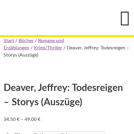
Hauptmenü
Blindenschrift-
Verlag
und
-
Druckerei
gGmbH
Skip
Start
/
Bücher
/
Romane und
Pauline
to
Erzählungen
/
Krimi/Thriller
/ Deaver, Jeffrey: Todesreigen –
von
Mallinckrodt
content
Storys (Auszüge)
Deaver, Jeffrey: Todesreigen
– Storys (Auszüge)
Preisspanne:
34,50
€
–
49,00
€
34,50 €
bis