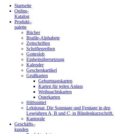
Startseite
Online-
Blindenschrift-
Katalog
Produkt
–
Verlag
palette
Bücher
und
Braille-Alphabete
Zeitschriften
-
Schriftenreihen
Gotteslob
Druckerei
Einheitsübersetzung
Kalender
gGmbH
Geschenkartikel
Grußkarten
Geburtstagskarten
Pauline
Karten für jeden Anlass
von
Weihnachtskarten
Mallinckrodt
Osterkarten
Hilfsmittel
Lektionar. Die Sonntage und Festtage in den
Lesejahren A, B und C, in Blindenkurzschrift.
Kantorale
Geschäfts­
–
kunden