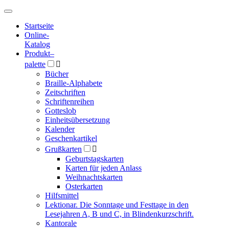
Hauptmenü
Hauptmenü
Startseite
Online-
Katalog
Produkt
–
palette

Bücher
Braille-Alphabete
Zeitschriften
Schriftenreihen
Gotteslob
Einheitsübersetzung
Kalender
Geschenkartikel
Grußkarten

Geburtstagskarten
Karten für jeden Anlass
Weihnachtskarten
Osterkarten
Hilfsmittel
Lektionar. Die Sonntage und Festtage in den
Lesejahren A, B und C, in Blindenkurzschrift.
Kantorale