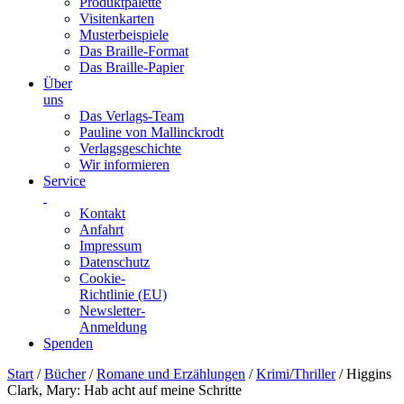
Produktpalette
Visitenkarten
Musterbeispiele
Das Braille-Format
Das Braille-Papier
Über
uns
Das Verlags-Team
Pauline von Mallinckrodt
Verlagsgeschichte
Wir informieren
Service
Kontakt
Anfahrt
Impressum
Datenschutz
Cookie-
Richtlinie (EU)
Newsletter-
Anmeldung
Spenden
Skip
Start
/
Bücher
/
Romane und Erzählungen
/
Krimi/Thriller
/ Higgins
to
Clark, Mary: Hab acht auf meine Schritte