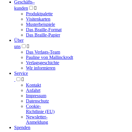
Geschäfts­
–
kunden

Produktpalette
Visitenkarten
Musterbeispiele
Das Braille-Format
Das Braille-Papier
Über
uns

Das Verlags-Team
Pauline von Mallinckrodt
Verlagsgeschichte
Wir informieren
Service

Kontakt
Anfahrt
Impressum
Datenschutz
Cookie-
Richtlinie (EU)
Newsletter-
Anmeldung
Spenden