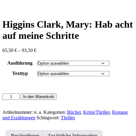
content
Higgins Clark, Mary: Hab acht
auf meine Schritte
Preisspanne:
65,50
€
–
93,50
€
65,50 €
bis
Ausführung
93,50 €
Texttyp
Higgins
In den Warenkorb
Clark,
Mary:
Hab
Artikelnummer:
n. a.
Kategorien:
Bücher
,
Krimi/Thriller
,
Romane
acht
und Erzählungen
Schlagwort:
Thriller
auf
meine
Schritte
Beschreibung
Zusätzliche Information