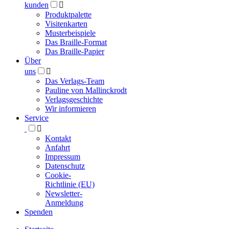
kunden

Produktpalette
Visitenkarten
Musterbeispiele
Das Braille-Format
Das Braille-Papier
Über
uns

Das Verlags-Team
Pauline von Mallinckrodt
Verlagsgeschichte
Wir informieren
Service

Kontakt
Anfahrt
Impressum
Datenschutz
Cookie-
Richtlinie (EU)
Newsletter-
Anmeldung
Spenden