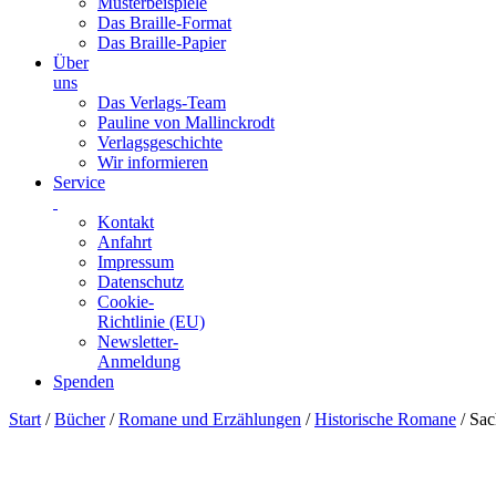
Musterbeispiele
Das Braille-Format
Das Braille-Papier
Über
uns
Das Verlags-Team
Pauline von Mallinckrodt
Verlagsgeschichte
Wir informieren
Service
Kontakt
Anfahrt
Impressum
Datenschutz
Cookie-
Richtlinie (EU)
Newsletter-
Anmeldung
Spenden
Skip
Start
/
Bücher
/
Romane und Erzählungen
/
Historische Romane
/ Sac
to
content