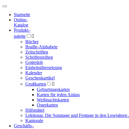
Hauptmenü
Hauptmenü
Startseite
Online-
Katalog
Produkt
–
palette

Bücher
Braille-Alphabete
Zeitschriften
Schriftenreihen
Gotteslob
Einheitsübersetzung
Kalender
Geschenkartikel
Grußkarten

Geburtstagskarten
Karten für jeden Anlass
Weihnachtskarten
Osterkarten
Hilfsmittel
Lektionar. Die Sonntage und Festtage in den Lesejahren 
Kantorale
Geschäfts­
–