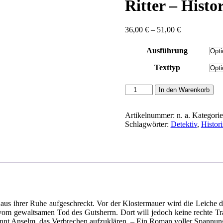
Ritter – Hist
Preisspanne:
36,00
€
–
51,00
€
36,00 €
bis
Ausführung
51,00 €
Texttyp
Sachau,
In den Warenkorb
Ursula:
Bruder
Anselm
Artikelnummer:
n. a.
Kategori
und
Schlagwörter:
Detektiv
,
Histor
der
tote
Ritter
-
Historischer
Roman
Menge
us ihrer Ruhe aufgeschreckt. Vor der Klostermauer wird die Leiche de
vom gewaltsamen Tod des Gutsherrn. Dort will jedoch keine rechte Tr
innt Anselm, das Verbrechen aufzuklären. – Ein Roman voller Spannung 