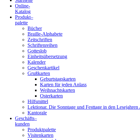
Startseite
Online-
Blindenschrift-
Katalog
Produkt
–
Verlag
palette
Bücher
und
Braille-Alphabete
Zeitschriften
-
Schriftenreihen
Gotteslob
Druckerei
Einheitsübersetzung
Kalender
gGmbH
Geschenkartikel
Grußkarten
Geburtstagskarten
Pauline
Karten für jeden Anlass
von
Weihnachtskarten
Mallinckrodt
Osterkarten
Hilfsmittel
Lektionar. Die Sonntage und Festtage in den Lesejahren 
Kantorale
Geschäfts­
–
kunden
Produktpalette
Visitenkarten