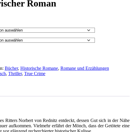
orischer Roman
en:
Bücher
,
Historische Romane
,
Romane und Erzählungen
isch
,
Thriller
,
True Crime
s Ritters Norbert von Rednitz entdeckt, dessen Gut sich in der Nähe
auer aufkommen. Vielmehr erfährt der Mönch, dass der Getötete eine
vor glänzend recherchierter historischer Kulisse.