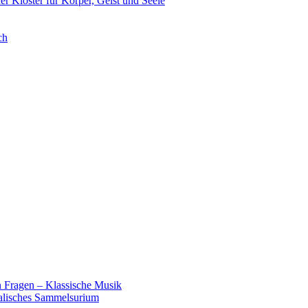
 Klöster für Körper, Geist und Seele
ch
en Fragen – Klassische Musik
kalisches Sammelsurium