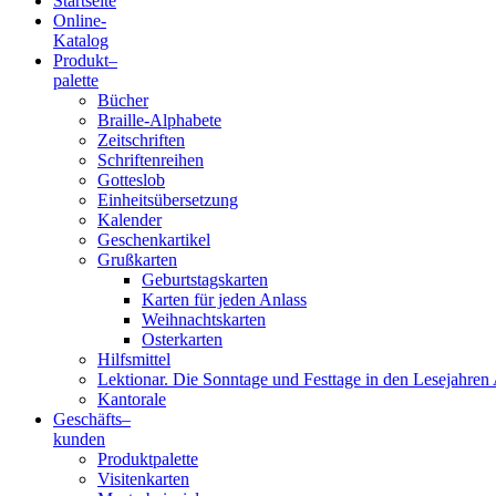
Startseite
Online-
Blindenschrift-
Katalog
Produkt
–
Verlag
palette
Bücher
und
Braille-Alphabete
Zeitschriften
-
Schriftenreihen
Gotteslob
Druckerei
Einheitsübersetzung
Kalender
gGmbH
Geschenkartikel
Grußkarten
Geburtstagskarten
Pauline
Karten für jeden Anlass
von
Weihnachtskarten
Mallinckrodt
Osterkarten
Hilfsmittel
Lektionar. Die Sonntage und Festtage in den Lesejahren 
Kantorale
Geschäfts­
–
kunden
Produktpalette
Visitenkarten