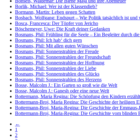
Bonsels, Waldemar: Die Biene Maja und ihre Abenteuer
Borlik, Michael: Wer ist der Klassendieb?
Bormann, Martin: Leben gegen Schatten
Bosbach, Wolfgang: Endspurt – Wie Politik tatsächlich ist und wi
Bosca, Francesca: Der Töpfer von Jericho
Böschemeyer, Uwe: Die Kraft deiner Gedanken
Bosmans, Phil: Frühling für die Seele – Ein Begleiter durch die
Bosmans, Phil: Ich hab‘ dich gern
Bosmans, Phil: Mit allen guten Wünschen
Bosmans, Phil: Sonnenstrahlen der Freude
Bosmans, Phil: Sonnenstrahlen der Freundschaft
Bosmans, Phil: Sonnenstrahlen der Hoffnung
Bosmans, Phil: Sonnenstrahlen der Liebe
Bosmans, Phil: Sonnenstrahlen des Glücks
Bosmans, Phil: Sonnenstrahlen des Herzens
Bosse, Malcolm J.: Ein Garten so groß wie die Welt
Bosse, Malcolm J.: Ganesh oder eine neue Welt
Bottermann, Maria Regina: Die Schöpfung den Kindern erzähl
Bottermann-Broj, Maria Regina: Die Geschichte der heiligen El
Bottermann-Broj, Maria-Regina: Die Geschichte der Emmaus-J
Bottermann-Broj, Maria-Regina: Die Geschichte vom blinden B
←
1
2