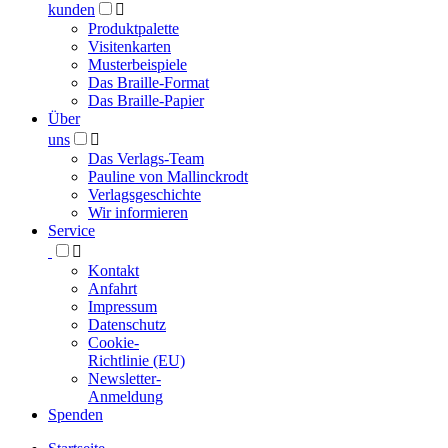
kunden

Produktpalette
Visitenkarten
Musterbeispiele
Das Braille-Format
Das Braille-Papier
Über
uns

Das Verlags-Team
Pauline von Mallinckrodt
Verlagsgeschichte
Wir informieren
Service

Kontakt
Anfahrt
Impressum
Datenschutz
Cookie-
Richtlinie (EU)
Newsletter-
Anmeldung
Spenden