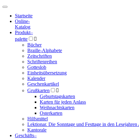
Hauptmenü
Hauptmenü
Startseite
Online-
Katalog
Produkt
–
palette

Bücher
Braille-Alphabete
Zeitschriften
Schriftenreihen
Gotteslob
Einheitsübersetzung
Kalender
Geschenkartikel
Grußkarten

Geburtstagskarten
Karten für jeden Anlass
Weihnachtskarten
Osterkarten
Hilfsmittel
Lektionar. Die Sonntage und Festtage in den Lesejahren 
Kantorale
Geschäfts­
–