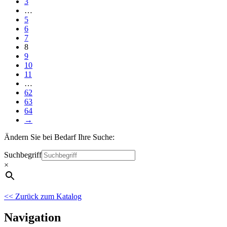
3
…
5
6
7
8
9
10
11
…
62
63
64
→
Ändern Sie bei Bedarf Ihre Suche:
Suchbegriff
×
<< Zurück zum Katalog
Navigation