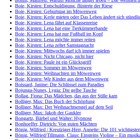
Böhm, Manfred: Warum Mönche länger leben – Die Weisheit der
Boie, Kirsten: Entschuldigung, flüsterte der Riese
Boie, Kirsten: Geburtstag im Möwenweg
Boie, Kirsten: Kerle mieten oder Das Leben ändert sich stündli
Boie, Kirsten: Lena fährt auf Klassenreise
Boie, Kirsten: Lena hat eine Tierkümmerbande
Boie, Kirsten: Lena hat nur Fußball im Kopf
Boie, Kirsten: Lena möchte immer reiten
Boie, Kirsten: Lena zeltet Samstagnacht
Boie, Kirsten: Mittwochs darf ich immer spielen
Boie, Kirsten: Nicht Chicago, nicht hier
Boie, Kirsten: Paule ist ein Glücksgriff
Boie, Kirsten: Sommer im Möwenweg
Boie, Kirsten: Weihnachten im Möwenweg
Boie, Kirsten: Wir Kinder aus dem Möwenweg
Boissard, Janine: Die Schlüssel zum Paradies
Bojunga-Nunes, Lygia: Die gelbe Tasche
Bollag, Fiona: Das Mädchen, das aus der Stille kam
Bolliger, Max: Das Buch der Schöpfung
Bolliger, Max: Der Weihnachtsengel auf dem Seil
Bolliger, Max: Jakob der Gaukler
Bongartz, Bärbel und Walter: Hypnose
Bonhoeffer, Dietrich: Von guten Mächten
Bönig, Wilfried / Kreutziger-Herr, Annette: Die 101 wichtigst
Bönig, Wilfried/Tillmann, Claus: Einsteins Violine – Ein musi