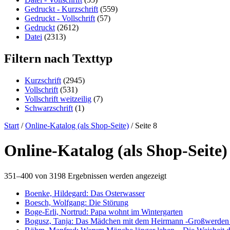
Gedruckt - Kurzschrift
(559)
Gedruckt - Vollschrift
(57)
Gedruckt
(2612)
Datei
(2313)
Filtern nach Texttyp
Kurzschrift
(2945)
Vollschrift
(531)
Vollschrift weitzeilig
(7)
Schwarzschrift
(1)
Start
/
Online-Katalog (als Shop-Seite)
/ Seite 8
Online-Katalog (als Shop-Seite)
351–400 von 3198 Ergebnissen werden angezeigt
Boenke, Hildegard: Das Osterwasser
Boesch, Wolfgang: Die Störung
Boge-Erli, Nortrud: Papa wohnt im Wintergarten
Bogusz, Tanja: Das Mädchen mit dem Heirmann -Großwerden a