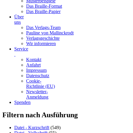
Musterbeispiele
Das Braille-Format
Das Braille-Papier
Über
uns
Das Verlags-Team
Pauline von Mallinckrodt
Verlagsgeschichte
Wir informieren
Service
Kontakt
Anfahrt
Impressum
Datenschutz
Cookie-
Richtlinie (EU)
Newsletter-
Anmeldung
Spenden
Skip
Filtern nach Ausführung
to
content
Datei - Kurzschrift
(549)
Datei - Vollschrift
(55)