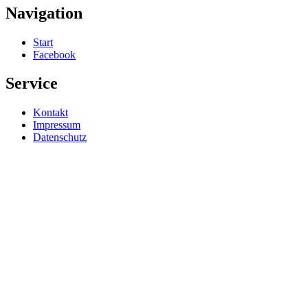
Navigation
Start
Facebook
Service
Kontakt
Impressum
Datenschutz
Proudly
powered
by
WordPress
|
Theme:
pader-
braille
by
Stefan
Barth
.