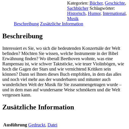
Einsteins
Kategorien:
Bücher
,
Geschichte
,
Violine
Sachbücher
Schlagwörter:
-
Historisch
,
Humor
,
International
,
Ein
Musik
musikalisches
Beschreibung
Zusätzliche Information
Sammelsurium
Menge
Beschreibung
Interessiert es Sie, wo sich die bedeutenden Konzertsäle der Welt
befinden? Möchten Sie wissen, welche Instrumente in der Bibel
Erwähnung finden? Wo überall Beethoven wohnte, was eine
Rampensau ist, wie schwer Taktstöcke, wie teuer Violinbögen, wie
hoch die Gagen der Stars und wie vernichtend Kritiken sein
können? Dann sei Ihnen dieses Buch empfohlen, in dem das alles
und noch viel mehr aus der wunderbaren und mitunter auch
wunderlichen Welt der Musik für Sie zusammengetragen wurde –
und in dem man auf wundersame Weise schmökern und die Welt
vergessen kann.
Zusätzliche Information
Ausführung
Gedruckt
,
Datei