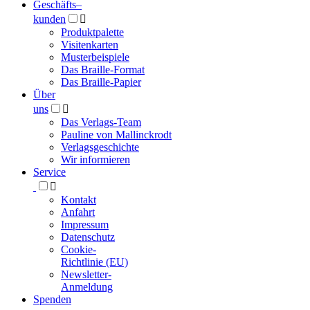
Geschäfts­
–
kunden

Produktpalette
Visitenkarten
Musterbeispiele
Das Braille-Format
Das Braille-Papier
Über
uns

Das Verlags-Team
Pauline von Mallinckrodt
Verlagsgeschichte
Wir informieren
Service

Kontakt
Anfahrt
Impressum
Datenschutz
Cookie-
Richtlinie (EU)
Newsletter-
Anmeldung
Spenden