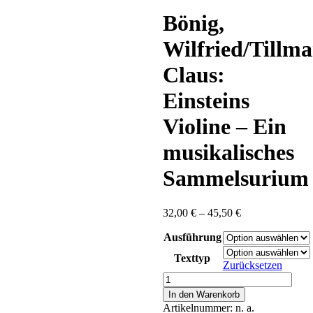
content
Bönig,
Wilfried/Tillma
Claus:
Einsteins
Violine – Ein
musikalisches
Sammelsurium
Preisspanne:
32,00
€
–
45,50
€
32,00 €
Ausführung
bis
45,50 €
Texttyp
Zurücksetzen
Bönig,
Wilfried/Tillmann,
In den Warenkorb
Claus:
Artikelnummer:
n. a.