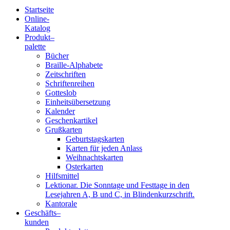
Startseite
Online-
Blindenschrift-
Katalog
Produkt
–
Verlag
palette
Bücher
und
Braille-Alphabete
Zeitschriften
-
Schriftenreihen
Gotteslob
Druckerei
Einheitsübersetzung
Kalender
gGmbH
Geschenkartikel
Grußkarten
Geburtstagskarten
Pauline
Karten für jeden Anlass
von
Weihnachtskarten
Mallinckrodt
Osterkarten
Hilfsmittel
Lektionar. Die Sonntage und Festtage in den
Lesejahren A, B und C, in Blindenkurzschrift.
Kantorale
Geschäfts­
–
kunden