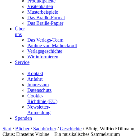
Produktpalette
Visitenkarten
Musterbeispiele
Das Braille-Format
Das Braille-Papier
Über
uns
Das Verlags-Team
Pauline von Mallinckrodt
Verlagsgeschichte
Wir informieren
Service
Kontakt
Anfahrt
Impressum
Datenschutz
Cookie-
Richtlinie (EU)
Newsletter-
Anmeldung
Spenden
Skip
Start
/
Bücher
/
Sachbücher
/
Geschichte
/ Bönig, Wilfried/Tillmann,
to
Claus: Einsteins Violine – Ein musikalisches Sammelsurium