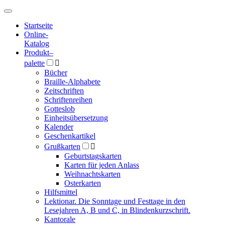
Hauptmenü
Hauptmenü
Startseite
Online-
Katalog
Produkt
–
palette

Bücher
Braille-Alphabete
Zeitschriften
Schriftenreihen
Gotteslob
Einheitsübersetzung
Kalender
Geschenkartikel
Grußkarten

Geburtstagskarten
Karten für jeden Anlass
Weihnachtskarten
Osterkarten
Hilfsmittel
Lektionar. Die Sonntage und Festtage in den
Lesejahren A, B und C, in Blindenkurzschrift.
Kantorale