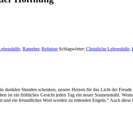
Lebenshilfe
,
Ratgeber
,
Religion
Schlagwörter:
Christliche Lebenshilfe
,
in dunklen Stunden schenken, unsere Herzen für das Licht der Freude
en ist ein fröhliches Gesicht jeden Tag ein neuer Sonnenstrahl. Wenn 
sicht und ein freundliches Wort werden zu rettenden Engeln.“ Auch die