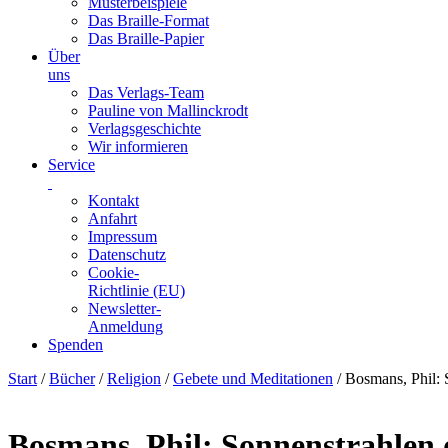
Musterbeispiele
Das Braille-Format
Das Braille-Papier
Über
uns
Das Verlags-Team
Pauline von Mallinckrodt
Verlagsgeschichte
Wir informieren
Service
Kontakt
Anfahrt
Impressum
Datenschutz
Cookie-
Richtlinie (EU)
Newsletter-
Anmeldung
Spenden
Skip
Start
/
Bücher
/
Religion
/
Gebete und Meditationen
/ Bosmans, Phil:
to
content
Bosmans, Phil: Sonnenstrahlen