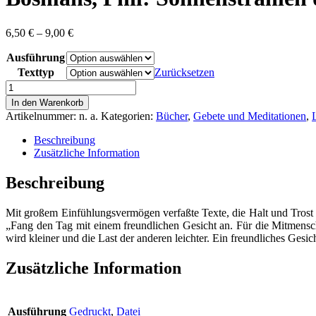
Preisspanne:
6,50
€
–
9,00
€
6,50 €
Ausführung
bis
9,00 €
Texttyp
Zurücksetzen
Bosmans,
Phil:
In den Warenkorb
Sonnenstrahlen
Artikelnummer:
n. a.
Kategorien:
Bücher
,
Gebete und Meditationen
,
der
Hoffnung
Beschreibung
Menge
Zusätzliche Information
Beschreibung
Mit großem Einfühlungsvermögen verfaßte Texte, die Halt und Trost 
„Fang den Tag mit einem freundlichen Gesicht an. Für die Mitmensch
wird kleiner und die Last der anderen leichter. Ein freundliches Ge
Zusätzliche Information
Ausführung
Gedruckt
,
Datei