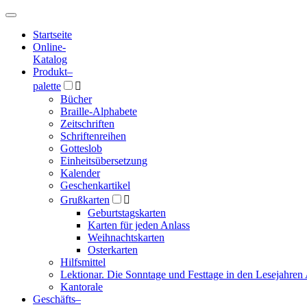
Hauptmenü
Hauptmenü
Startseite
Online-
Katalog
Produkt
–
palette

Bücher
Braille-Alphabete
Zeitschriften
Schriftenreihen
Gotteslob
Einheitsübersetzung
Kalender
Geschenkartikel
Grußkarten

Geburtstagskarten
Karten für jeden Anlass
Weihnachtskarten
Osterkarten
Hilfsmittel
Lektionar. Die Sonntage und Festtage in den Lesejahren 
Kantorale
Geschäfts­
–