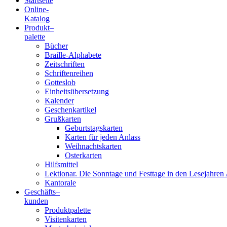
Startseite
Online-
Blindenschrift-
Katalog
Produkt
–
Verlag
palette
Bücher
und
Braille-Alphabete
Zeitschriften
-
Schriftenreihen
Gotteslob
Druckerei
Einheitsübersetzung
Kalender
gGmbH
Geschenkartikel
Grußkarten
Geburtstagskarten
Pauline
Karten für jeden Anlass
von
Weihnachtskarten
Mallinckrodt
Osterkarten
Hilfsmittel
Lektionar. Die Sonntage und Festtage in den Lesejahren 
Kantorale
Geschäfts­
–
kunden
Produktpalette
Visitenkarten