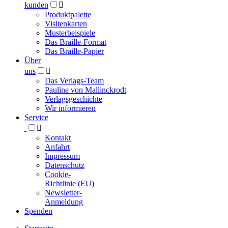
kunden

Produktpalette
Visitenkarten
Musterbeispiele
Das Braille-Format
Das Braille-Papier
Über
uns

Das Verlags-Team
Pauline von Mallinckrodt
Verlagsgeschichte
Wir informieren
Service

Kontakt
Anfahrt
Impressum
Datenschutz
Cookie-
Richtlinie (EU)
Newsletter-
Anmeldung
Spenden