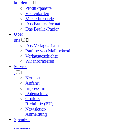
kunden

Produktpalette
Visitenkarten
Musterbeispiele
Das Braille-Format
Das Braille-Papier
Über
uns

Das Verlags-Team
Pauline von Mallinckrodt
Verlagsgeschichte
Wir informieren
Service

Kontakt
Anfahrt
Impressum
Datenschutz
Cookie-
Richtlinie (EU)
Newsletter-
Anmeldung
Spenden