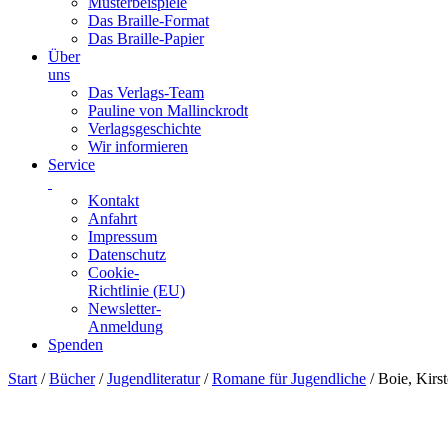
Musterbeispiele
Das Braille-Format
Das Braille-Papier
Über
uns
Das Verlags-Team
Pauline von Mallinckrodt
Verlagsgeschichte
Wir informieren
Service
Kontakt
Anfahrt
Impressum
Datenschutz
Cookie-
Richtlinie (EU)
Newsletter-
Anmeldung
Spenden
Skip
Start
/
Bücher
/
Jugendliteratur
/
Romane für Jugendliche
/ Boie, Kirs
to
content