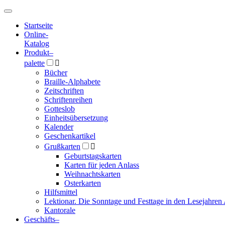
Hauptmenü
Hauptmenü
Startseite
Online-
Katalog
Produkt
–
palette

Bücher
Braille-Alphabete
Zeitschriften
Schriftenreihen
Gotteslob
Einheitsübersetzung
Kalender
Geschenkartikel
Grußkarten

Geburtstagskarten
Karten für jeden Anlass
Weihnachtskarten
Osterkarten
Hilfsmittel
Lektionar. Die Sonntage und Festtage in den Lesejahren 
Kantorale
Geschäfts­
–