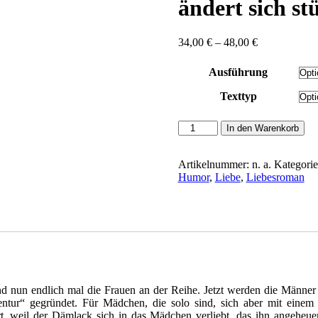
ändert sich st
Preisspanne:
34,00
€
–
48,00
€
34,00 €
bis
Ausführung
48,00 €
Texttyp
Boie,
In den Warenkorb
Kirsten:
Kerle
mieten
Artikelnummer:
n. a.
Kategori
oder
Humor
,
Liebe
,
Liebesroman
Das
Leben
ändert
sich
stündlich
Menge
d nun endlich mal die Frauen an der Reihe. Jetzt werden die Männer 
ntur“ gegründet. Für Mädchen, die solo sind, sich aber mit einem
ert, weil der Dämlack sich in das Mädchen verliebt, das ihn angeheu