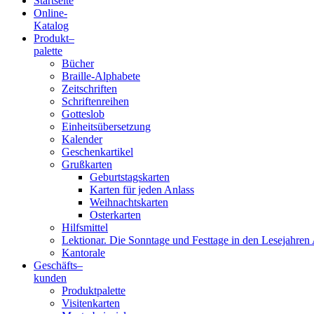
Startseite
Online-
Blindenschrift-
Katalog
Produkt
–
Verlag
palette
Bücher
und
Braille-Alphabete
Zeitschriften
-
Schriftenreihen
Gotteslob
Druckerei
Einheitsübersetzung
Kalender
gGmbH
Geschenkartikel
Grußkarten
Geburtstagskarten
Pauline
Karten für jeden Anlass
von
Weihnachtskarten
Mallinckrodt
Osterkarten
Hilfsmittel
Lektionar. Die Sonntage und Festtage in den Lesejahren 
Kantorale
Geschäfts­
–
kunden
Produktpalette
Visitenkarten