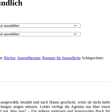
ündlich
en:
Bücher
,
Jugendliteratur
,
Romane für Jugendliche
Schlagwörter:
ausgewählt, bezahlt und nach Hause geschickt, wenn sie nicht mehr
 Jungen zeigen müssen. Leider verfügt die Agentur nur über einen
ert hat. Was nun? – Ein äußerst spritziges und humorvolles Buch für