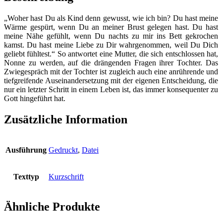
Eine
Mutter
„Woher hast Du als Kind denn gewusst, wie ich bin? Du hast meine
wird
Wärme gespürt, wenn Du an meiner Brust gelegen hast. Du hast
Nonne
meine Nähe gefühlt, wenn Du nachts zu mir ins Bett gekrochen
-
kamst. Du hast meine Liebe zu Dir wahrgenommen, weil Du Dich
Brief
geliebt fühltest.“ So antwortet eine Mutter, die sich entschlossen hat,
an
Nonne zu werden, auf die drängenden Fragen ihrer Tochter. Das
ihre
Zwiegespräch mit der Tochter ist zugleich auch eine anrührende und
Tochter
tiefgreifende Auseinandersetzung mit der eigenen Entscheidung, die
Menge
nur ein letzter Schritt in einem Leben ist, das immer konsequenter zu
Gott hingeführt hat.
Zusätzliche Information
Ausführung
Gedruckt
,
Datei
Texttyp
Kurzschrift
Ähnliche Produkte