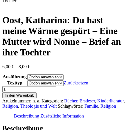
content
Tochter
Oost, Katharina: Du hast
meine Wärme gespürt – Eine
Mutter wird Nonne – Brief an
ihre Tochter
Preisspanne:
6,00
€
–
8,00
€
6,00 €
Ausführung
bis
8,00 €
Texttyp
Zurücksetzen
Oost,
Katharina:
In den Warenkorb
Du
Artikelnummer:
n. a.
Kategorien:
Bücher
,
Erstleser
,
Kinderliteratur
,
hast
Religion
,
Theologie und Welt
Schlagwörter:
Familie
,
Religion
meine
Wärme
Beschreibung
Zusätzliche Information
gespürt
-
Beschreibung