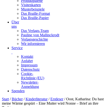
Produktpalette
Visitenkarten
Musterbeispiele
Das Braille-Format
Das Braille-Papier
Über
uns
Das Verlags-Team
Pauline von Mallinckrodt
Verlagsgeschichte
Wir informieren
Service
Kontakt
Anfahrt
Impressum
Datenschutz
Cookie-
Richtlinie (EU)
Newsletter-
Anmeldung
Spenden
Skip
Start
/
Bücher
/
Kinderliteratur
/
Erstleser
/ Oost, Katharina: Du hast
to
meine Wärme gespürt – Eine Mutter wird Nonne – Brief an ihre