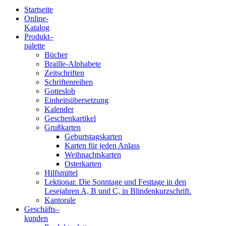
Startseite
Online-
Blindenschrift-
Katalog
Produkt
–
Verlag
palette
Bücher
und
Braille-Alphabete
Zeitschriften
-
Schriftenreihen
Gotteslob
Druckerei
Einheitsübersetzung
Kalender
gGmbH
Geschenkartikel
Grußkarten
Geburtstagskarten
Pauline
Karten für jeden Anlass
von
Weihnachtskarten
Mallinckrodt
Osterkarten
Hilfsmittel
Lektionar. Die Sonntage und Festtage in den
Lesejahren A, B und C, in Blindenkurzschrift.
Kantorale
Geschäfts­
–
kunden