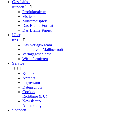
Geschäfts­
–
kunden

Produktpalette
Visitenkarten
Musterbeispiele
Das Braille-Format
Das Braille-Papier
Über
uns

Das Verlags-Team
Pauline von Mallinckrodt
Verlagsgeschichte
Wir informieren
Service

Kontakt
Anfahrt
Impressum
Datenschutz
Cookie-
Richtlinie (EU)
Newsletter-
Anmeldung
Spenden