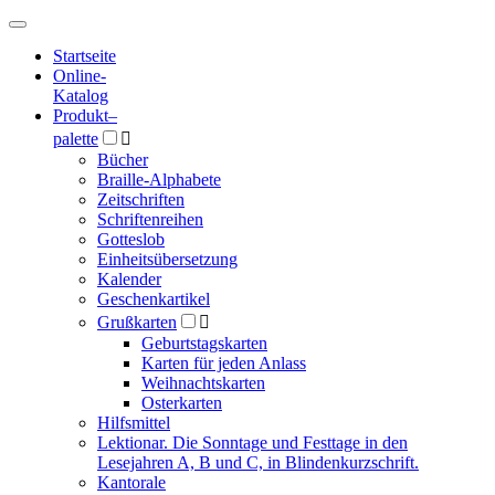
Hauptmenü
Hauptmenü
Startseite
Online-
Katalog
Produkt
–
palette

Bücher
Braille-Alphabete
Zeitschriften
Schriftenreihen
Gotteslob
Einheitsübersetzung
Kalender
Geschenkartikel
Grußkarten

Geburtstagskarten
Karten für jeden Anlass
Weihnachtskarten
Osterkarten
Hilfsmittel
Lektionar. Die Sonntage und Festtage in den
Lesejahren A, B und C, in Blindenkurzschrift.
Kantorale