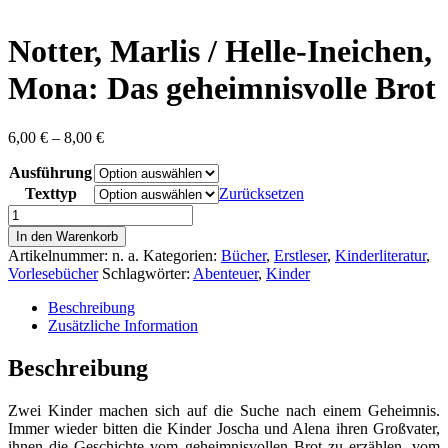
content
Notter, Marlis / Helle-Ineichen,
Mona: Das geheimnisvolle Brot
Preisspanne:
6,00
€
–
8,00
€
6,00 €
Ausführung
bis
8,00 €
Texttyp
Zurücksetzen
Notter,
Marlis
In den Warenkorb
/
Artikelnummer:
n. a.
Kategorien:
Bücher
,
Erstleser
,
Kinderliteratur
,
Helle-
Vorlesebücher
Schlagwörter:
Abenteuer
,
Kinder
Ineichen,
Mona:
Beschreibung
Das
Zusätzliche Information
geheimnisvolle
Brot
Beschreibung
Menge
Zwei Kinder machen sich auf die Suche nach einem Geheimnis.
Immer wieder bitten die Kinder Joscha und Alena ihren Großvater,
ihnen die Geschichte vom geheimnisvollen Brot zu erzählen, vom