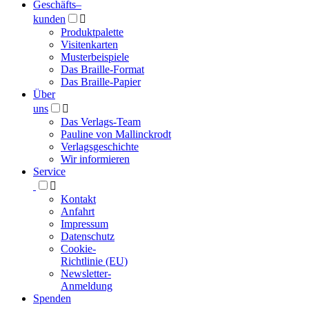
Geschäfts­
–
kunden

Produktpalette
Visitenkarten
Musterbeispiele
Das Braille-Format
Das Braille-Papier
Über
uns

Das Verlags-Team
Pauline von Mallinckrodt
Verlagsgeschichte
Wir informieren
Service

Kontakt
Anfahrt
Impressum
Datenschutz
Cookie-
Richtlinie (EU)
Newsletter-
Anmeldung
Spenden