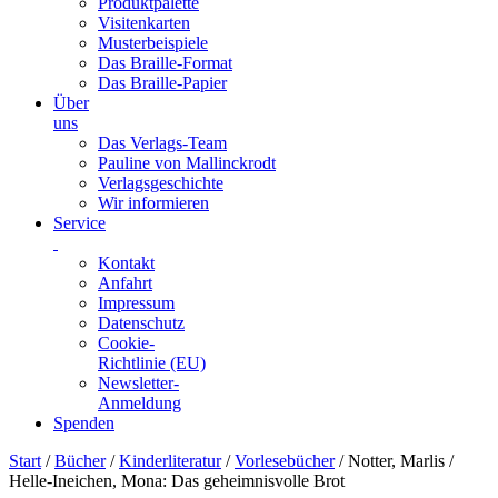
Produktpalette
Visitenkarten
Musterbeispiele
Das Braille-Format
Das Braille-Papier
Über
uns
Das Verlags-Team
Pauline von Mallinckrodt
Verlagsgeschichte
Wir informieren
Service
Kontakt
Anfahrt
Impressum
Datenschutz
Cookie-
Richtlinie (EU)
Newsletter-
Anmeldung
Spenden
Skip
Start
/
Bücher
/
Kinderliteratur
/
Vorlesebücher
/ Notter, Marlis /
to
Helle-Ineichen, Mona: Das geheimnisvolle Brot