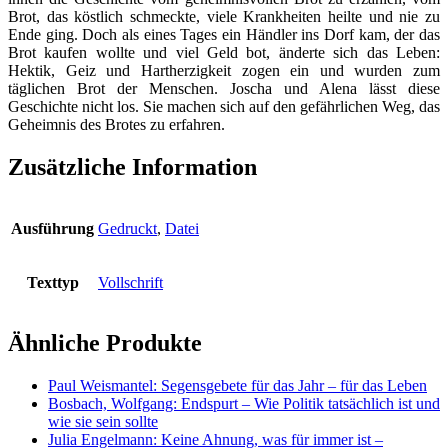
Brot, das köstlich schmeckte, viele Krankheiten heilte und nie zu
Ende ging. Doch als eines Tages ein Händler ins Dorf kam, der das
Brot kaufen wollte und viel Geld bot, änderte sich das Leben:
Hektik, Geiz und Hartherzigkeit zogen ein und wurden zum
täglichen Brot der Menschen. Joscha und Alena lässt diese
Geschichte nicht los. Sie machen sich auf den gefährlichen Weg, das
Geheimnis des Brotes zu erfahren.
Zusätzliche Information
Ausführung
Gedruckt
,
Datei
Texttyp
Vollschrift
Ähnliche Produkte
Paul Weismantel: Segensgebete für das Jahr – für das Leben
Bosbach, Wolfgang: Endspurt – Wie Politik tatsächlich ist und
wie sie sein sollte
Julia Engelmann: Keine Ahnung, was für immer ist –