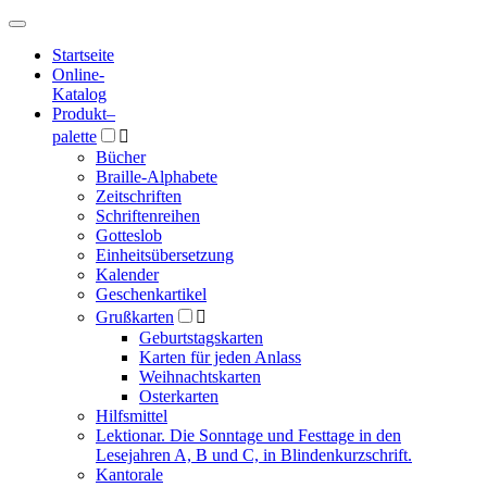
Hauptmenü
Hauptmenü
Startseite
Online-
Katalog
Produkt
–
palette

Bücher
Braille-Alphabete
Zeitschriften
Schriftenreihen
Gotteslob
Einheitsübersetzung
Kalender
Geschenkartikel
Grußkarten

Geburtstagskarten
Karten für jeden Anlass
Weihnachtskarten
Osterkarten
Hilfsmittel
Lektionar. Die Sonntage und Festtage in den
Lesejahren A, B und C, in Blindenkurzschrift.
Kantorale