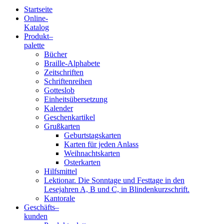
Startseite
Online-
Blindenschrift-
Katalog
Produkt
–
Verlag
palette
Bücher
und
Braille-Alphabete
Zeitschriften
-
Schriftenreihen
Gotteslob
Druckerei
Einheitsübersetzung
Kalender
gGmbH
Geschenkartikel
Grußkarten
Geburtstagskarten
Pauline
Karten für jeden Anlass
von
Weihnachtskarten
Mallinckrodt
Osterkarten
Hilfsmittel
Lektionar. Die Sonntage und Festtage in den
Lesejahren A, B und C, in Blindenkurzschrift.
Kantorale
Geschäfts­
–
kunden