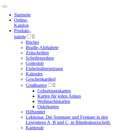
Hauptmenü
Hauptmenü
Startseite
Online-
Katalog
Produkt
–
palette

Bücher
Braille-Alphabete
Zeitschriften
Schriftenreihen
Gotteslob
Einheitsübersetzung
Kalender
Geschenkartikel
Grußkarten

Geburtstagskarten
Karten für jeden Anlass
Weihnachtskarten
Osterkarten
Hilfsmittel
Lektionar. Die Sonntage und Festtage in den
Lesejahren A, B und C, in Blindenkurzschrift.
Kantorale