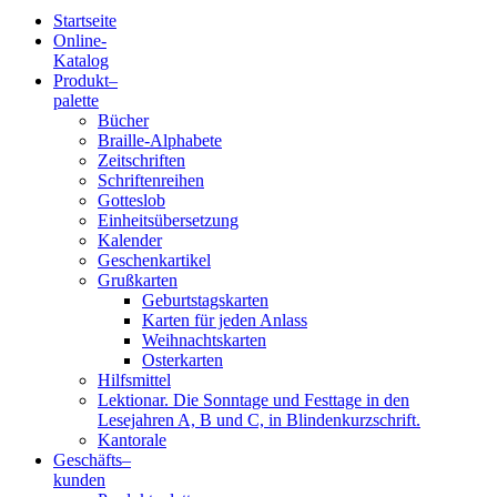
Startseite
Online-
Blindenschrift-
Katalog
Produkt
–
Verlag
palette
Bücher
und
Braille-Alphabete
Zeitschriften
-
Schriftenreihen
Gotteslob
Druckerei
Einheitsübersetzung
Kalender
gGmbH
Geschenkartikel
Grußkarten
Geburtstagskarten
Pauline
Karten für jeden Anlass
von
Weihnachtskarten
Mallinckrodt
Osterkarten
Hilfsmittel
Lektionar. Die Sonntage und Festtage in den
Lesejahren A, B und C, in Blindenkurzschrift.
Kantorale
Geschäfts­
–
kunden