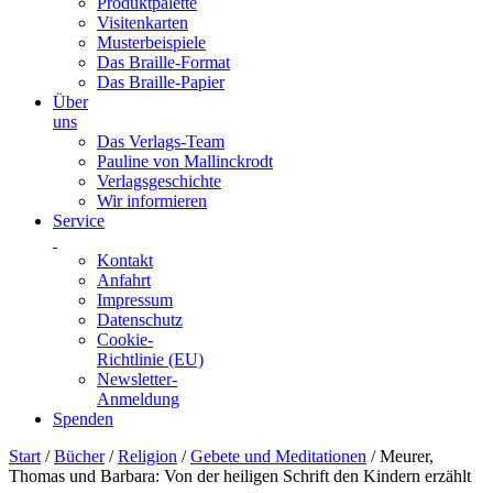
Produktpalette
Visitenkarten
Musterbeispiele
Das Braille-Format
Das Braille-Papier
Über
uns
Das Verlags-Team
Pauline von Mallinckrodt
Verlagsgeschichte
Wir informieren
Service
Kontakt
Anfahrt
Impressum
Datenschutz
Cookie-
Richtlinie (EU)
Newsletter-
Anmeldung
Spenden
Skip
Start
/
Bücher
/
Religion
/
Gebete und Meditationen
/ Meurer,
to
Thomas und Barbara: Von der heiligen Schrift den Kindern erzählt