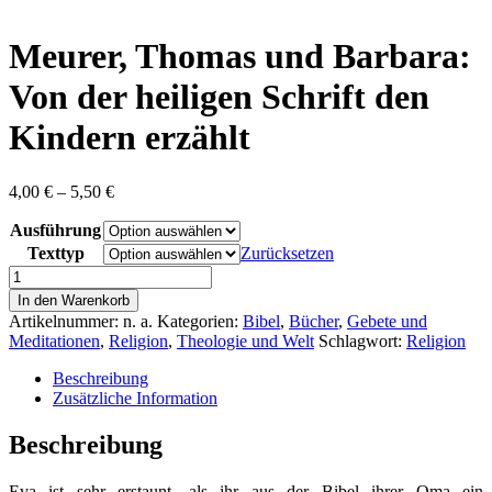
content
Meurer, Thomas und Barbara:
Von der heiligen Schrift den
Kindern erzählt
Preisspanne:
4,00
€
–
5,50
€
4,00 €
Ausführung
bis
5,50 €
Texttyp
Zurücksetzen
Meurer,
Thomas
In den Warenkorb
und
Artikelnummer:
n. a.
Kategorien:
Bibel
,
Bücher
,
Gebete und
Barbara:
Meditationen
,
Religion
,
Theologie und Welt
Schlagwort:
Religion
Von
der
Beschreibung
heiligen
Zusätzliche Information
Schrift
den
Beschreibung
Kindern
erzählt
Eva ist sehr erstaunt, als ihr aus der Bibel ihrer Oma ein
Menge