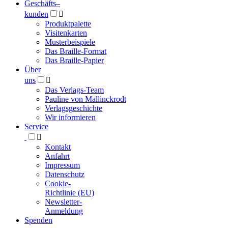
Geschäfts­
–
kunden

Produktpalette
Visitenkarten
Musterbeispiele
Das Braille-Format
Das Braille-Papier
Über
uns

Das Verlags-Team
Pauline von Mallinckrodt
Verlagsgeschichte
Wir informieren
Service

Kontakt
Anfahrt
Impressum
Datenschutz
Cookie-
Richtlinie (EU)
Newsletter-
Anmeldung
Spenden