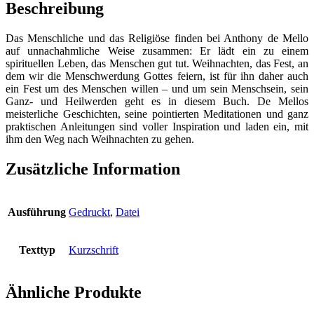
-
Beschreibung
Texte
für
Das Menschliche und das Religiöse finden bei Anthony de Mello
alle
auf unnachahmliche Weise zusammen: Er lädt ein zu einem
Tage
spirituellen Leben, das Menschen gut tut. Weihnachten, das Fest, an
der
dem wir die Menschwerdung Gottes feiern, ist für ihn daher auch
Advents-
ein Fest um des Menschen willen – und um sein Menschsein, sein
und
Ganz- und Heilwerden geht es in diesem Buch. De Mellos
Weihnachtszeit
meisterliche Geschichten, seine pointierten Meditationen und ganz
Menge
praktischen Anleitungen sind voller Inspiration und laden ein, mit
ihm den Weg nach Weihnachten zu gehen.
Zusätzliche Information
Ausführung
Gedruckt
,
Datei
Texttyp
Kurzschrift
Ähnliche Produkte