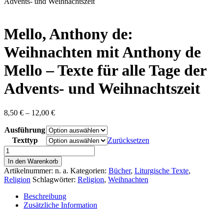
content
Advents- und Weihnachtszeit
Mello, Anthony de:
Weihnachten mit Anthony de
Mello – Texte für alle Tage der
Advents- und Weihnachtszeit
Preisspanne:
8,50
€
–
12,00
€
8,50 €
Ausführung
bis
12,00 €
Texttyp
Zurücksetzen
Mello,
Anthony
In den Warenkorb
de:
Artikelnummer:
n. a.
Kategorien:
Bücher
,
Liturgische Texte
,
Weihnachten
Religion
Schlagwörter:
Religion
,
Weihnachten
mit
Anthony
Beschreibung
de
Zusätzliche Information
Mello