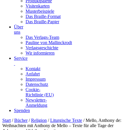
Produktpalette
Visitenkarten
Musterbeispiele
Das Braille-Format
Das Braille-Papier
Über
uns
Das Verlags-Team
Pauline von Mallinckrodt
Verlagsgeschichte
Wir informieren
Service
Kontakt
Anfahrt
Impressum
Datenschutz
Cookie-
Richtlinie (EU)
Newsletter-
Anmeldung
Spenden
Skip
Start
/
Bücher
/
Religion
/
Liturgische Texte
/ Mello, Anthony de:
to
Weihnachten mit Anthony de Mello – Texte für alle Tage der