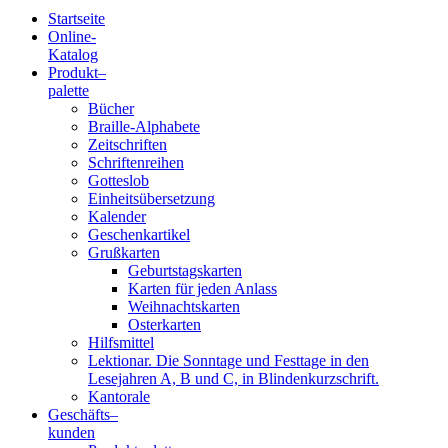
Startseite
Online-
Blindenschrift-
Katalog
Produkt
–
Verlag
palette
Bücher
und
Braille-Alphabete
Zeitschriften
-
Schriftenreihen
Gotteslob
Druckerei
Einheitsübersetzung
Kalender
gGmbH
Geschenkartikel
Grußkarten
Geburtstagskarten
Pauline
Karten für jeden Anlass
von
Weihnachtskarten
Mallinckrodt
Osterkarten
Hilfsmittel
Lektionar. Die Sonntage und Festtage in den
Lesejahren A, B und C, in Blindenkurzschrift.
Kantorale
Geschäfts­
–
kunden