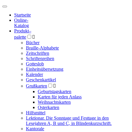
Hauptmenü
Hauptmenü
Startseite
Online-
Katalog
Produkt
–
palette

Bücher
Braille-Alphabete
Zeitschriften
Schriftenreihen
Gotteslob
Einheitsübersetzung
Kalender
Geschenkartikel
Grußkarten

Geburtstagskarten
Karten für jeden Anlass
Weihnachtskarten
Osterkarten
Hilfsmittel
Lektionar. Die Sonntage und Festtage in den
Lesejahren A, B und C, in Blindenkurzschrift.
Kantorale