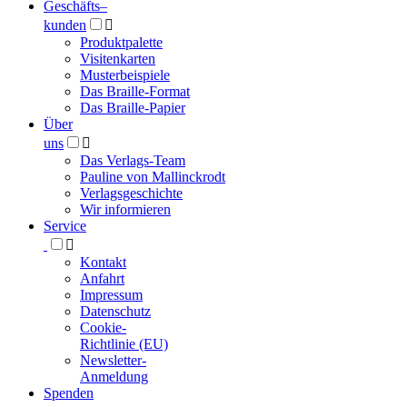
Geschäfts­
–
kunden

Produktpalette
Visitenkarten
Musterbeispiele
Das Braille-Format
Das Braille-Papier
Über
uns

Das Verlags-Team
Pauline von Mallinckrodt
Verlagsgeschichte
Wir informieren
Service

Kontakt
Anfahrt
Impressum
Datenschutz
Cookie-
Richtlinie (EU)
Newsletter-
Anmeldung
Spenden