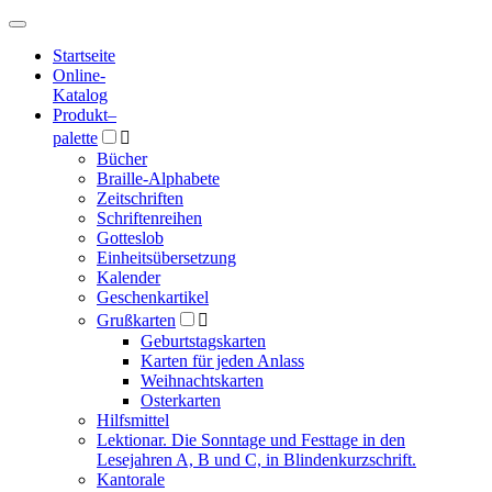
Hauptmenü
Hauptmenü
Startseite
Online-
Katalog
Produkt
–
palette

Bücher
Braille-Alphabete
Zeitschriften
Schriftenreihen
Gotteslob
Einheitsübersetzung
Kalender
Geschenkartikel
Grußkarten

Geburtstagskarten
Karten für jeden Anlass
Weihnachtskarten
Osterkarten
Hilfsmittel
Lektionar. Die Sonntage und Festtage in den
Lesejahren A, B und C, in Blindenkurzschrift.
Kantorale