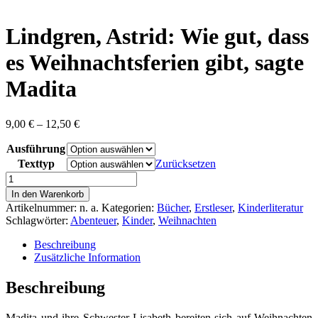
content
Lindgren, Astrid: Wie gut, dass
es Weihnachtsferien gibt, sagte
Madita
Preisspanne:
9,00
€
–
12,50
€
9,00 €
Ausführung
bis
12,50 €
Texttyp
Zurücksetzen
Lindgren,
Astrid:
In den Warenkorb
Wie
Artikelnummer:
n. a.
Kategorien:
Bücher
,
Erstleser
,
Kinderliteratur
gut,
Schlagwörter:
Abenteuer
,
Kinder
,
Weihnachten
dass
es
Beschreibung
Weihnachtsferien
Zusätzliche Information
gibt,
sagte
Beschreibung
Madita
Menge
Madita und ihre Schwester Lisabeth bereiten sich auf Weihnachten