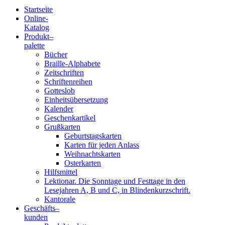
Startseite
Online-
Blindenschrift-
Katalog
Produkt
–
Verlag
palette
Bücher
und
Braille-Alphabete
Zeitschriften
-
Schriftenreihen
Gotteslob
Druckerei
Einheitsübersetzung
Kalender
gGmbH
Geschenkartikel
Grußkarten
Geburtstagskarten
Pauline
Karten für jeden Anlass
von
Weihnachtskarten
Mallinckrodt
Osterkarten
Hilfsmittel
Lektionar. Die Sonntage und Festtage in den
Lesejahren A, B und C, in Blindenkurzschrift.
Kantorale
Geschäfts­
–
kunden