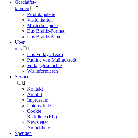
Geschäfts­
–
kunden

Produktpalette
Visitenkarten
Musterbeispiele
Das Braille-Format
Das Braille-Papier
Über
uns

Das Verlags-Team
Pauline von Mallinckrodt
Verlagsgeschichte
Wir informieren
Service

Kontakt
Anfahrt
Impressum
Datenschutz
Cookie-
Richtlinie (EU)
Newsletter-
Anmeldung
Spenden