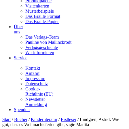
Produktpalette
Visitenkarten
Musterbeispiele
Das Braille-Format
Das Braille-Papier
Über
uns
Das Verlags-Team
Pauline von Mallinckrodt
Verlagsgeschichte
Wir informieren
Service
Kontakt
Anfahrt
Impressum
Datenschutz
Cookie-
Richtlinie (EU)
Newsletter-
Anmeldung
Spenden
Skip
Start
/
Bücher
/
Kinderliteratur
/
Erstleser
/ Lindgren, Astrid: Wie
to
gut, dass es Weihnachtsferien gibt, sagte Madita