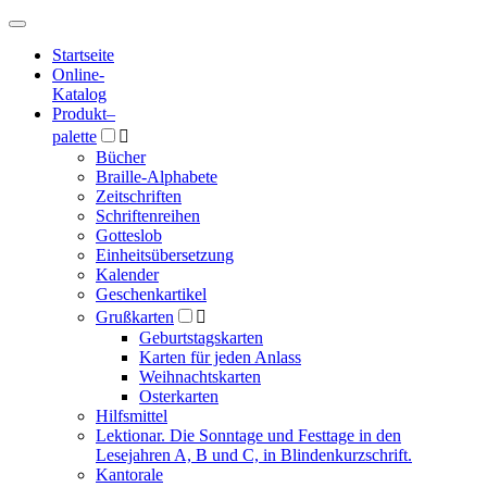
Hauptmenü
Hauptmenü
Startseite
Online-
Katalog
Produkt
–
palette

Bücher
Braille-Alphabete
Zeitschriften
Schriftenreihen
Gotteslob
Einheitsübersetzung
Kalender
Geschenkartikel
Grußkarten

Geburtstagskarten
Karten für jeden Anlass
Weihnachtskarten
Osterkarten
Hilfsmittel
Lektionar. Die Sonntage und Festtage in den
Lesejahren A, B und C, in Blindenkurzschrift.
Kantorale