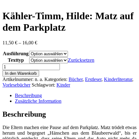
content
Kähler-Timm, Hilde: Matz auf
dem Parkplatz
Preisspanne:
11,50
€
–
16,00
€
11,50 €
Ausführung
bis
16,00 €
Texttyp
Zurücksetzen
Kähler-
Timm,
In den Warenkorb
Hilde:
Artikelnummer:
n. a.
Kategorien:
Bücher
,
Erstleser
,
Kinderliteratur
,
Matz
Vorlesebücher
Schlagwort:
Kinder
auf
dem
Beschreibung
Parkplatz
Zusätzliche Information
Menge
Beschreibung
Die Eltern machen eine Pause auf dem Parkplatz. Matz trödelt etwas
herum und begegnet „Hänschen aus dem Blaubeerwald“, bis er
plötzlich entdeckt, dass seine Eltern und das Auto nicht mehr da