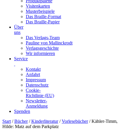
Produktpalette
Visitenkarten
Musterbeispiele
Das Braille-Format
Das Braille-Papier
Über
uns
Das Verlags-Team
Pauline von Mallinckrodt
Verlagsgeschichte
Wir informieren
Service
Kontakt
Anfahrt
Impressum
Datenschutz
Cookie-
Richtlinie (EU)
Newsletter-
Anmeldung
Spenden
Skip
Start
/
Bücher
/
Kinderliteratur
/
Vorlesebücher
/ Kähler-Timm,
to
Hilde: Matz auf dem Parkplatz