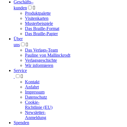
Geschäfts­
–
kunden

Produktpalette
Visitenkarten
Musterbeispiele
Das Braille-Format
Das Braille-Papier
Über
uns

Das Verlags-Team
Pauline von Mallinckrodt
Verlagsgeschichte
Wir informieren
Service

Kontakt
Anfahrt
Impressum
Datenschutz
Cookie-
Richtlinie (EU)
Newsletter-
Anmeldung
Spenden