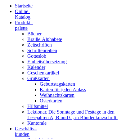
Startseite
Online-
Blindenschrift-
Katalog
Produkt
–
Verlag
palette
Bücher
und
Braille-Alphabete
Zeitschriften
-
Schriftenreihen
Gotteslob
Druckerei
Einheitsübersetzung
Kalender
gGmbH
Geschenkartikel
Grußkarten
Geburtstagskarten
Pauline
Karten für jeden Anlass
von
Weihnachtskarten
Mallinckrodt
Osterkarten
Hilfsmittel
Lektionar. Die Sonntage und Festtage in den
Lesejahren A, B und C, in Blindenkurzschrift.
Kantorale
Geschäfts­
–
kunden