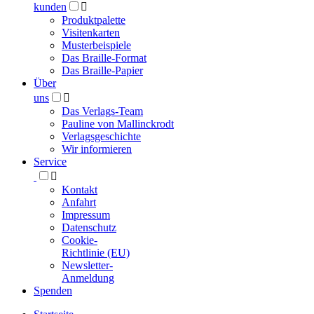
kunden

Produktpalette
Visitenkarten
Musterbeispiele
Das Braille-Format
Das Braille-Papier
Über
uns

Das Verlags-Team
Pauline von Mallinckrodt
Verlagsgeschichte
Wir informieren
Service

Kontakt
Anfahrt
Impressum
Datenschutz
Cookie-
Richtlinie (EU)
Newsletter-
Anmeldung
Spenden