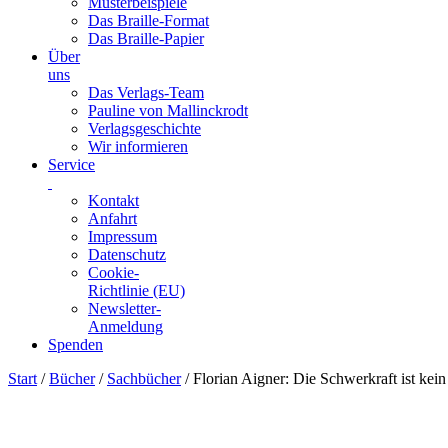
Musterbeispiele
Das Braille-Format
Das Braille-Papier
Über
uns
Das Verlags-Team
Pauline von Mallinckrodt
Verlagsgeschichte
Wir informieren
Service
Kontakt
Anfahrt
Impressum
Datenschutz
Cookie-
Richtlinie (EU)
Newsletter-
Anmeldung
Spenden
Skip
Start
/
Bücher
/
Sachbücher
/ Florian Aigner: Die Schwerkraft ist kei
to
content