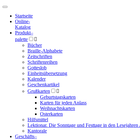
Hauptmenü
Hauptmenü
Startseite
Online-
Katalog
Produkt
–
palette

Bücher
Braille-Alphabete
Zeitschriften
Schriftenreihen
Gotteslob
Einheitsübersetzung
Kalender
Geschenkartikel
Grußkarten

Geburtstagskarten
Karten für jeden Anlass
Weihnachtskarten
Osterkarten
Hilfsmittel
Lektionar. Die Sonntage und Festtage in den Lesejahren 
Kantorale
Geschäfts­
–