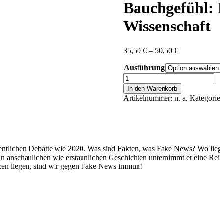
Bauchgefühl: 
Wissenschaft
Preisspanne:
35,50
€
–
50,50
€
35,50 €
Ausführung
bis
50,50 €
Florian
Aigner:
In den Warenkorb
Die
Artikelnummer:
n. a.
Kategori
Schwerkraft
ist
kein
Bauchgefühl:
Eine
Liebeserklärung
ffentlichen Debatte wie 2020. Was sind Fakten, was Fake News? Wo lie
an
In anschaulichen wie erstaunlichen Geschichten unternimmt er eine Rei
die
nzen liegen, sind wir gegen Fake News immun!
Wissenschaft
Menge