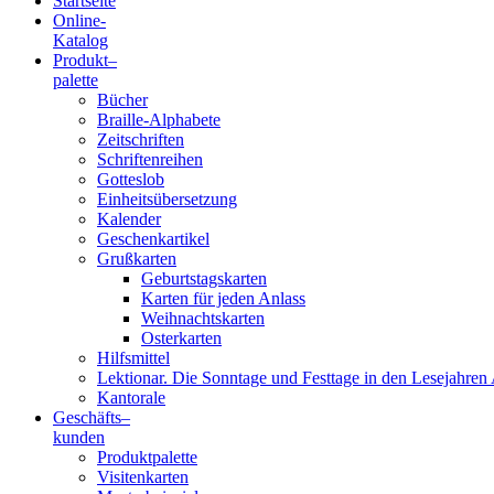
Startseite
Online-
Blindenschrift-
Katalog
Produkt
–
Verlag
palette
Bücher
und
Braille-Alphabete
Zeitschriften
-
Schriftenreihen
Gotteslob
Druckerei
Einheitsübersetzung
Kalender
gGmbH
Geschenkartikel
Grußkarten
Geburtstagskarten
Pauline
Karten für jeden Anlass
von
Weihnachtskarten
Mallinckrodt
Osterkarten
Hilfsmittel
Lektionar. Die Sonntage und Festtage in den Lesejahren 
Kantorale
Geschäfts­
–
kunden
Produktpalette
Visitenkarten