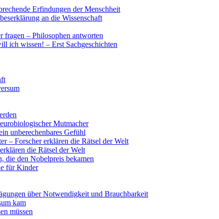
nbrechende Erfindungen der Menschheit
ebeserklärung an die Wissenschaft
r fragen – Philosophen antworten
ll ich wissen! – Erst Sachgeschichten
ft
versum
werden
 neurobiologischer Mutmacher
 ein unberechenbares Gefühl
er – Forscher erklären die Rätsel der Welt
erklären die Rätsel der Welt
n, die den Nobelpreis bekamen
ie für Kinder
gungen über Notwendigkeit und Brauchbarkeit
rsum kam
sen müssen