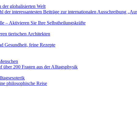
 der globalisierten Welt
l der interessantesten Beiträge zur internationalen Ausschreibung „A
le – Aktivieren Sie Ihre Selbstheilungskräfte
en tierischen Architekten
nd Gesundheit, feine Rezepte
 Menschen
 über 200 Fragen aus der Alltagsphysik
ltagsesoterik
ine philosophische Reise