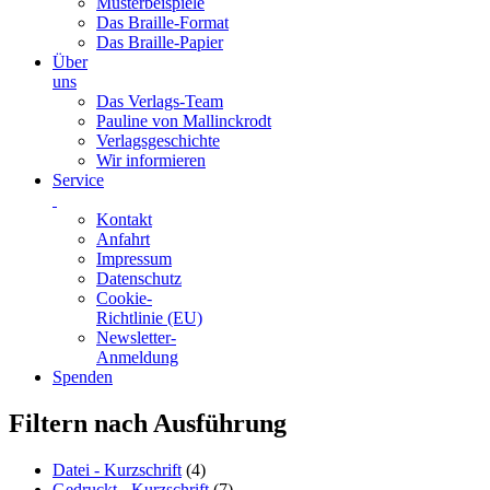
Musterbeispiele
Das Braille-Format
Das Braille-Papier
Über
uns
Das Verlags-Team
Pauline von Mallinckrodt
Verlagsgeschichte
Wir informieren
Service
Kontakt
Anfahrt
Impressum
Datenschutz
Cookie-
Richtlinie (EU)
Newsletter-
Anmeldung
Spenden
Skip
Filtern nach Ausführung
to
content
Datei - Kurzschrift
(4)
Gedruckt - Kurzschrift
(7)