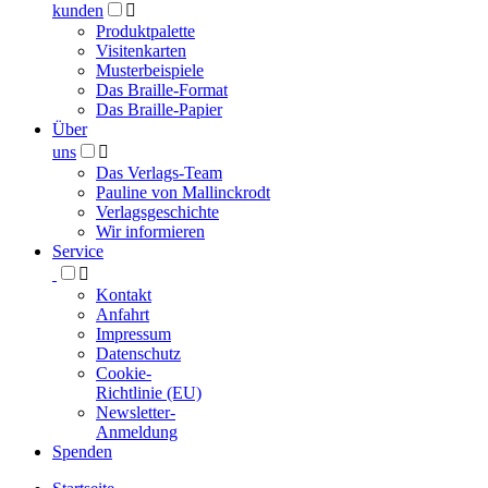
kunden

Produktpalette
Visitenkarten
Musterbeispiele
Das Braille-Format
Das Braille-Papier
Über
uns

Das Verlags-Team
Pauline von Mallinckrodt
Verlagsgeschichte
Wir informieren
Service

Kontakt
Anfahrt
Impressum
Datenschutz
Cookie-
Richtlinie (EU)
Newsletter-
Anmeldung
Spenden