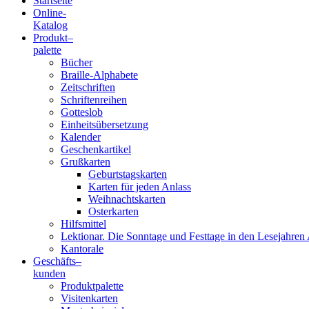
Startseite
Online-
Blindenschrift-
Katalog
Produkt
–
Verlag
palette
Bücher
und
Braille-Alphabete
Zeitschriften
-
Schriftenreihen
Gotteslob
Druckerei
Einheitsübersetzung
Kalender
gGmbH
Geschenkartikel
Grußkarten
Geburtstagskarten
Pauline
Karten für jeden Anlass
von
Weihnachtskarten
Mallinckrodt
Osterkarten
Hilfsmittel
Lektionar. Die Sonntage und Festtage in den Lesejahren 
Kantorale
Geschäfts­
–
kunden
Produktpalette
Visitenkarten