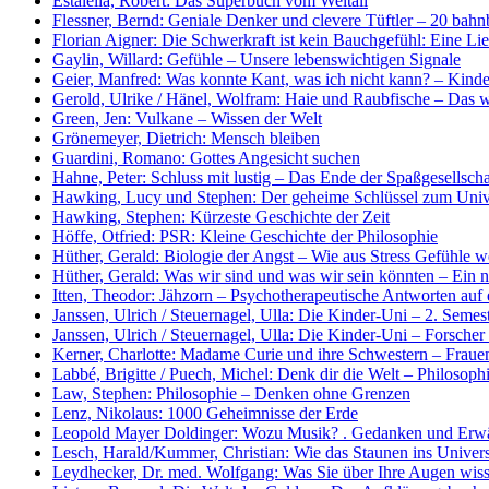
Estalella, Robert: Das Superbuch vom Weltall
Flessner, Bernd: Geniale Denker und clevere Tüftler – 20 bah
Florian Aigner: Die Schwerkraft ist kein Bauchgefühl: Eine Li
Gaylin, Willard: Gefühle – Unsere lebenswichtigen Signale
Geier, Manfred: Was konnte Kant, was ich nicht kann? – Kinde
Gerold, Ulrike / Hänel, Wolfram: Haie und Raubfische – Das wi
Green, Jen: Vulkane – Wissen der Welt
Grönemeyer, Dietrich: Mensch bleiben
Guardini, Romano: Gottes Angesicht suchen
Hahne, Peter: Schluss mit lustig – Das Ende der Spaßgesellscha
Hawking, Lucy und Stephen: Der geheime Schlüssel zum Uni
Hawking, Stephen: Kürzeste Geschichte der Zeit
Höffe, Otfried: PSR: Kleine Geschichte der Philosophie
Hüther, Gerald: Biologie der Angst – Wie aus Stress Gefühle 
Hüther, Gerald: Was wir sind und was wir sein könnten – Ein
Itten, Theodor: Jähzorn – Psychotherapeutische Antworten auf
Janssen, Ulrich / Steuernagel, Ulla: Die Kinder-Uni – 2. Semest
Janssen, Ulrich / Steuernagel, Ulla: Die Kinder-Uni – Forscher 
Kerner, Charlotte: Madame Curie und ihre Schwestern – Fraue
Labbé, Brigitte / Puech, Michel: Denk dir die Welt – Philosoph
Law, Stephen: Philosophie – Denken ohne Grenzen
Lenz, Nikolaus: 1000 Geheimnisse der Erde
Leopold Mayer Doldinger: Wozu Musik? . Gedanken und Erwä
Lesch, Harald/Kummer, Christian: Wie das Staunen ins Unive
Leydhecker, Dr. med. Wolfgang: Was Sie über Ihre Augen wis