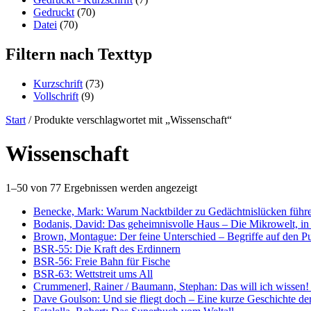
Gedruckt
(70)
Datei
(70)
Filtern nach Texttyp
Kurzschrift
(73)
Vollschrift
(9)
Start
/ Produkte verschlagwortet mit „Wissenschaft“
Wissenschaft
1–50 von 77 Ergebnissen werden angezeigt
Benecke, Mark: Warum Nacktbilder zu Gedächtnislücken führ
Bodanis, David: Das geheimnisvolle Haus – Die Mikrowelt, in 
Brown, Montague: Der feine Unterschied – Begriffe auf den P
BSR-55: Die Kraft des Erdinnern
BSR-56: Freie Bahn für Fische
BSR-63: Wettstreit ums All
Crummenerl, Rainer / Baumann, Stephan: Das will ich wissen! 
Dave Goulson: Und sie fliegt doch – Eine kurze Geschichte d