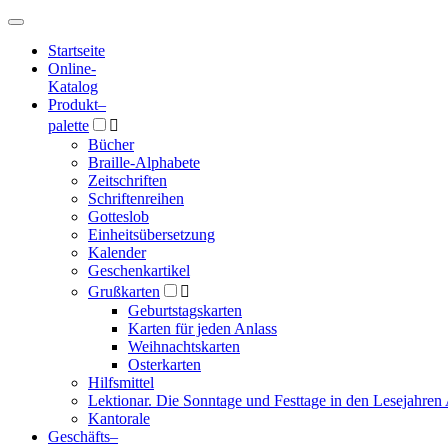
Hauptmenü
Hauptmenü
Startseite
Online-
Katalog
Produkt
–
palette

Bücher
Braille-Alphabete
Zeitschriften
Schriftenreihen
Gotteslob
Einheitsübersetzung
Kalender
Geschenkartikel
Grußkarten

Geburtstagskarten
Karten für jeden Anlass
Weihnachtskarten
Osterkarten
Hilfsmittel
Lektionar. Die Sonntage und Festtage in den Lesejahren 
Kantorale
Geschäfts­
–