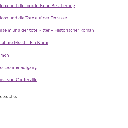
ilcox und die mörderische Bescherung
lcox und die Tote auf der Terrasse
nselm und der tote Ritter – Historischer Roman
fnahme Mord – Ein Krimi
ammen
vor Sonnenaufgang
st von Canterville
re Suche: