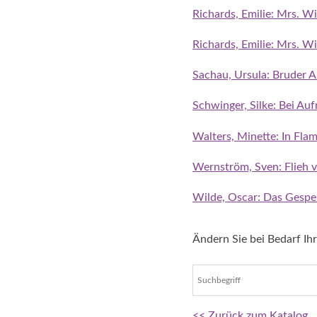
Richards, Emilie: Mrs. W
Richards, Emilie: Mrs. Wi
Sachau, Ursula: Bruder A
Schwinger, Silke: Bei Au
Walters, Minette: In Fl
Wernström, Sven: Flieh 
Wilde, Oscar: Das Gespen
Ändern Sie bei Bedarf Ih
<< Zurück zum Katalog