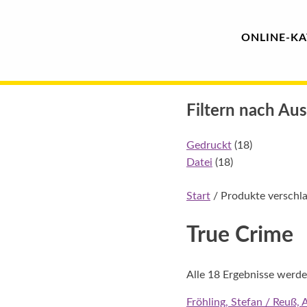
Hauptmenü
Blindenschrift-
ONLINE-
KA
Verlag
Skip
und
Filtern nach Au
to
content
-
Gedruckt
(18)
Datei
(18)
Druckerei
Start
/ Produkte verschla
gGmbH
True Crime
Pauline
von
Alle 18 Ergebnisse werde
Mallinckrodt
Fröhling, Stefan / Reuß,