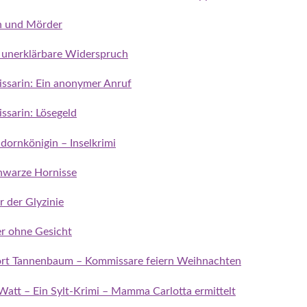
en und Mörder
 unerklärbare Widerspruch
issarin: Ein anonymer Anruf
ssarin: Lösegeld
dornkönigin – Inselkrimi
chwarze Hornisse
r der Glyzinie
r ohne Gesicht
atort Tannenbaum – Kommissare feiern Weihnachten
 Watt – Ein Sylt-Krimi – Mamma Carlotta ermittelt