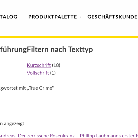
TALOG
PRODUKT
PALETTE
GESCHÄFTS­
KUNDE
sführung
Filtern nach Texttyp
Kurzschrift
(18)
Vollschrift
(1)
gwortet mit „True Crime“
n angezeigt
 Andreas: Der zerrissene Rosenkranz – Philipp Laubmanns erster F