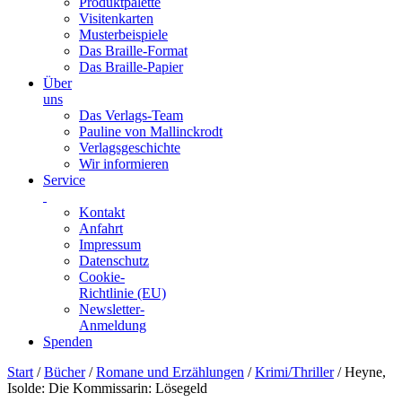
Produktpalette
Visitenkarten
Musterbeispiele
Das Braille-Format
Das Braille-Papier
Über
uns
Das Verlags-Team
Pauline von Mallinckrodt
Verlagsgeschichte
Wir informieren
Service
Kontakt
Anfahrt
Impressum
Datenschutz
Cookie-
Richtlinie (EU)
Newsletter-
Anmeldung
Spenden
Skip
Start
/
Bücher
/
Romane und Erzählungen
/
Krimi/Thriller
/ Heyne,
to
Isolde: Die Kommissarin: Lösegeld