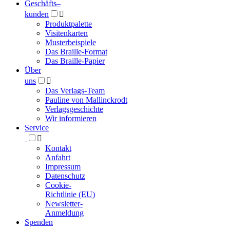
Geschäfts­
–
kunden

Produktpalette
Visitenkarten
Musterbeispiele
Das Braille-Format
Das Braille-Papier
Über
uns

Das Verlags-Team
Pauline von Mallinckrodt
Verlagsgeschichte
Wir informieren
Service

Kontakt
Anfahrt
Impressum
Datenschutz
Cookie-
Richtlinie (EU)
Newsletter-
Anmeldung
Spenden