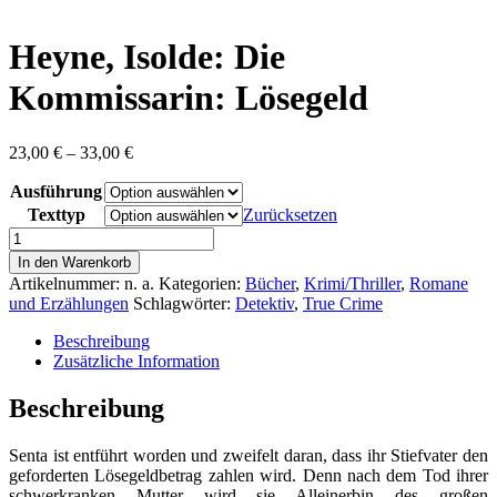
content
Heyne, Isolde: Die
Kommissarin: Lösegeld
Preisspanne:
23,00
€
–
33,00
€
23,00 €
Ausführung
bis
33,00 €
Texttyp
Zurücksetzen
Heyne,
Isolde:
In den Warenkorb
Die
Artikelnummer:
n. a.
Kategorien:
Bücher
,
Krimi/Thriller
,
Romane
Kommissarin:
und Erzählungen
Schlagwörter:
Detektiv
,
True Crime
Lösegeld
Menge
Beschreibung
Zusätzliche Information
Beschreibung
Senta ist entführt worden und zweifelt daran, dass ihr Stiefvater den
geforderten Lösegeldbetrag zahlen wird. Denn nach dem Tod ihrer
schwerkranken Mutter wird sie Alleinerbin des großen