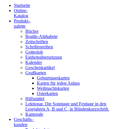
Startseite
Online-
Blindenschrift-
Katalog
Produkt
–
Verlag
palette
Bücher
und
Braille-Alphabete
Zeitschriften
-
Schriftenreihen
Gotteslob
Druckerei
Einheitsübersetzung
Kalender
gGmbH
Geschenkartikel
Grußkarten
Geburtstagskarten
Pauline
Karten für jeden Anlass
von
Weihnachtskarten
Mallinckrodt
Osterkarten
Hilfsmittel
Lektionar. Die Sonntage und Festtage in den
Lesejahren A, B und C, in Blindenkurzschrift.
Kantorale
Geschäfts­
–
kunden