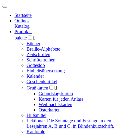
Hauptmenü
Hauptmenü
Startseite
Online-
Katalog
Produkt
–
palette

Bücher
Braille-Alphabete
Zeitschriften
Schriftenreihen
Gotteslob
Einheitsübersetzung
Kalender
Geschenkartikel
Grußkarten

Geburtstagskarten
Karten für jeden Anlass
Weihnachtskarten
Osterkarten
Hilfsmittel
Lektionar. Die Sonntage und Festtage in den
Lesejahren A, B und C, in Blindenkurzschrift.
Kantorale