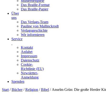
Musterbeispiele
Das Braille-Format
Das Braille-Papier
Über
uns
Das Verlags-Team
Pauline von Mallinckrodt
Verlagsgeschichte
Wir informieren
Service
Kontakt
Anfahrt
Impressum
Datenschutz
Cookie-
Richtlinie (EU)
Newsletter-
Anmeldung
Spenden
Skip
Start
/
Bücher
/
Religion
/
Bibel
/ Anselm Grün: Die große Herder Ki
to
content