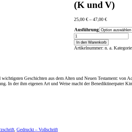
(K und V)
Preisspanne:
25,00
€
–
47,00
€
25,00 €
Ausführung
bis
47,00 €
Anselm
Grün:
In den Warenkorb
Die
Artikelnummer:
n. a.
Kategori
große
Herder
Kinderbibel
(K
und
V)
d wichtigsten Geschichten aus dem Alten und Neuen Testament: von Ad
Menge
ng. In der ihm eigenen Art und Weise macht der Benediktinerpater Kin
zschrift
,
Gedruckt – Vollschrift