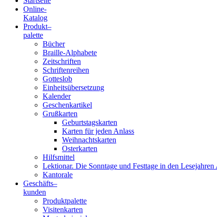
Startseite
Online-
Blindenschrift-
Katalog
Produkt
–
Verlag
palette
Bücher
und
Braille-Alphabete
Zeitschriften
-
Schriftenreihen
Gotteslob
Druckerei
Einheitsübersetzung
Kalender
gGmbH
Geschenkartikel
Grußkarten
Geburtstagskarten
Pauline
Karten für jeden Anlass
von
Weihnachtskarten
Mallinckrodt
Osterkarten
Hilfsmittel
Lektionar. Die Sonntage und Festtage in den Lesejahren 
Kantorale
Geschäfts­
–
kunden
Produktpalette
Visitenkarten