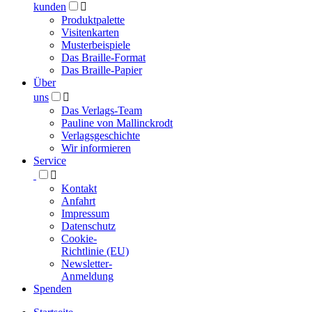
kunden

Produktpalette
Visitenkarten
Musterbeispiele
Das Braille-Format
Das Braille-Papier
Über
uns

Das Verlags-Team
Pauline von Mallinckrodt
Verlagsgeschichte
Wir informieren
Service

Kontakt
Anfahrt
Impressum
Datenschutz
Cookie-
Richtlinie (EU)
Newsletter-
Anmeldung
Spenden