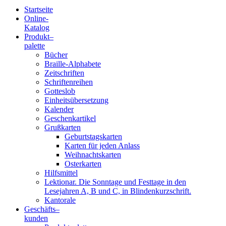
Startseite
Online-
Blindenschrift-
Katalog
Produkt
–
Verlag
palette
Bücher
und
Braille-Alphabete
Zeitschriften
-
Schriftenreihen
Gotteslob
Druckerei
Einheitsübersetzung
Kalender
gGmbH
Geschenkartikel
Grußkarten
Geburtstagskarten
Pauline
Karten für jeden Anlass
von
Weihnachtskarten
Mallinckrodt
Osterkarten
Hilfsmittel
Lektionar. Die Sonntage und Festtage in den
Lesejahren A, B und C, in Blindenkurzschrift.
Kantorale
Geschäfts­
–
kunden