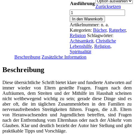
bis
Ausführung
8,50 €
Zurücksetzen
Abeln,
Reinhard:
In den Warenkorb
Was
Artikelnummer:
n. a.
brauchen
Kategorien:
Bücher
,
Ratgeber
,
unsere
Religion
Schlagwörter:
Kinder?
Achtsamkeit
,
Christliche
-
Lebenshilfe
,
Religion
,
Anregungen
Spiritualität
für
Beschreibung
Zusätzliche Information
das
gemeinsame
Beschreibung
Gespräch
der
Eltern
Diese übersichtliche Schrift bietet klare und fundierte Antworten auf
Menge
immer wieder von Eltern gestellte Fragen. Fragen nach dem
Aufräumen, dem Streiten und der Mithilfe im Haushalt scheinen
nicht weltbewegend wichtig zu sein; gerade diese Dinge sind es
aber oft, die im täglichen Zusammenleben in den Familien zu
nervenaufreibenden Streitigkeiten führen. Fragen, die z.B. Eltern
von Heranwachsenden und Jugendlichen betreffen, sind Fragen
nach der Entfremdung vom Elternhaus oder nach der Abkehr vom
Glauben. Klar und deutlich bezieht der Autor hier Stellung und gibt
praktikable Tipps und Vorschläge.