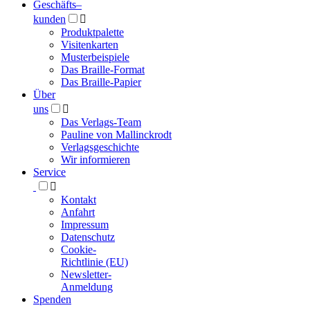
Geschäfts­
–
kunden

Produktpalette
Visitenkarten
Musterbeispiele
Das Braille-Format
Das Braille-Papier
Über
uns

Das Verlags-Team
Pauline von Mallinckrodt
Verlagsgeschichte
Wir informieren
Service

Kontakt
Anfahrt
Impressum
Datenschutz
Cookie-
Richtlinie (EU)
Newsletter-
Anmeldung
Spenden