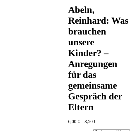
content
Abeln,
Reinhard: Was
brauchen
unsere
Kinder? –
Anregungen
für das
gemeinsame
Gespräch der
Eltern
Preisspanne:
6,00
€
–
8,50
€
6,00 €