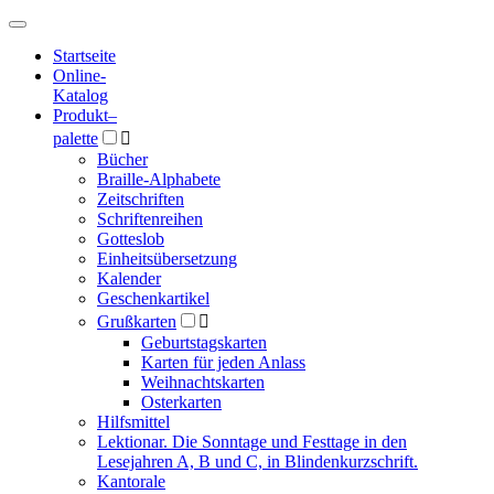
Hauptmenü
Hauptmenü
Startseite
Online-
Katalog
Produkt
–
palette

Bücher
Braille-Alphabete
Zeitschriften
Schriftenreihen
Gotteslob
Einheitsübersetzung
Kalender
Geschenkartikel
Grußkarten

Geburtstagskarten
Karten für jeden Anlass
Weihnachtskarten
Osterkarten
Hilfsmittel
Lektionar. Die Sonntage und Festtage in den
Lesejahren A, B und C, in Blindenkurzschrift.
Kantorale