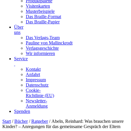
Produktpalette
Visitenkarten
Musterbeispiele
Das Braille-Format
Das Braille-Papier
Über
uns
Das Verlags-Team
Pauline von Mallinckrodt
Verlagsgeschichte
Wir informieren
Service
Kontakt
Anfahrt
Impressum
Datenschutz
Cookie-
Richtlinie (EU)
Newsletter-
Anmeldung
Spenden
Skip
Start
/
Bücher
/
Ratgeber
/ Abeln, Reinhard: Was brauchen unsere
to
Kinder? – Anregungen für das gemeinsame Gespräch der Eltern