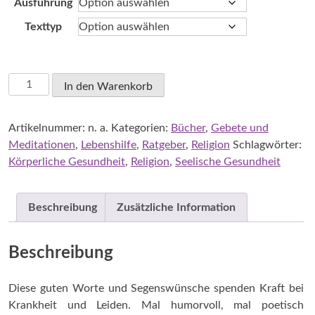
Ausführung
4,00 €
Texttyp
Balling,
In den Warenkorb
Adalbert
Ludwig:
Artikelnummer:
n. a.
Kategorien:
Bücher
,
Gebete und
Gottes
Meditationen
,
Lebenshilfe
,
Ratgeber
,
Religion
Schlagwörter:
Segen
Körperliche Gesundheit
,
Religion
,
Seelische Gesundheit
zur
Genesung
Menge
Beschreibung
Zusätzliche Information
Beschreibung
Diese guten Worte und Segenswünsche spenden Kraft bei
Krankheit und Leiden. Mal humorvoll, mal poetisch