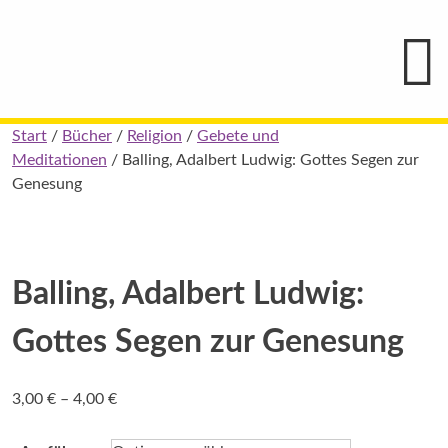
Hauptmenü
Blindenschrift-
Verlag
und
-
Druckerei
gGmbH
Skip
Start
/
Bücher
/
Religion
/
Gebete und
Pauline
to
Meditationen
/ Balling, Adalbert Ludwig: Gottes Segen zur
von
Mallinckrodt
content
Genesung
Balling, Adalbert Ludwig:
Gottes Segen zur Genesung
Preisspanne:
3,00
€
–
4,00
€
3,00 €
bis