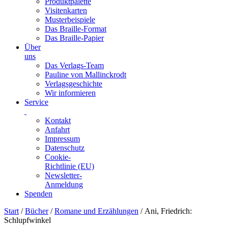
Produktpalette
Visitenkarten
Musterbeispiele
Das Braille-Format
Das Braille-Papier
Über
uns
Das Verlags-Team
Pauline von Mallinckrodt
Verlagsgeschichte
Wir informieren
Service
Kontakt
Anfahrt
Impressum
Datenschutz
Cookie-
Richtlinie (EU)
Newsletter-
Anmeldung
Spenden
Skip
Start
/
Bücher
/
Romane und Erzählungen
/ Ani, Friedrich:
to
Schlupfwinkel