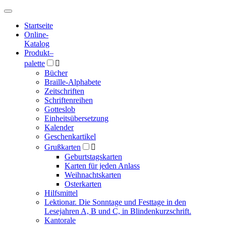
Hauptmenü
Hauptmenü
Startseite
Online-
Katalog
Produkt
–
palette

Bücher
Braille-Alphabete
Zeitschriften
Schriftenreihen
Gotteslob
Einheitsübersetzung
Kalender
Geschenkartikel
Grußkarten

Geburtstagskarten
Karten für jeden Anlass
Weihnachtskarten
Osterkarten
Hilfsmittel
Lektionar. Die Sonntage und Festtage in den
Lesejahren A, B und C, in Blindenkurzschrift.
Kantorale