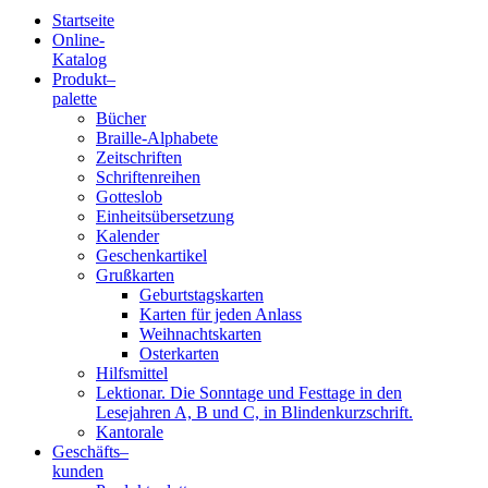
Startseite
Online-
Blindenschrift-
Katalog
Produkt
–
Verlag
palette
Bücher
und
Braille-Alphabete
Zeitschriften
-
Schriftenreihen
Gotteslob
Druckerei
Einheitsübersetzung
Kalender
gGmbH
Geschenkartikel
Grußkarten
Geburtstagskarten
Pauline
Karten für jeden Anlass
von
Weihnachtskarten
Mallinckrodt
Osterkarten
Hilfsmittel
Lektionar. Die Sonntage und Festtage in den
Lesejahren A, B und C, in Blindenkurzschrift.
Kantorale
Geschäfts­
–
kunden