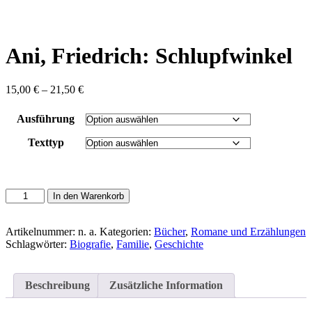
content
Ani, Friedrich: Schlupfwinkel
Preisspanne:
15,00
€
–
21,50
€
15,00 €
bis
Ausführung
21,50 €
Texttyp
Ani,
In den Warenkorb
Friedrich:
Schlupfwinkel
Menge
Artikelnummer:
n. a.
Kategorien:
Bücher
,
Romane und Erzählungen
Schlagwörter:
Biografie
,
Familie
,
Geschichte
Beschreibung
Zusätzliche Information