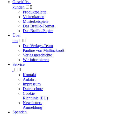
Geschäfts­
–
kunden

Produktpalette
Visitenkarten
Musterbeispiele
Das Braille-Format
Das Braille-Papier
Über
uns

Das Verlags-Team
Pauline von Mallinckrodt
Verlagsgeschichte
Wir informieren
Service

Kontakt
Anfahrt
Impressum
Datenschutz
Cookie-
Richtlinie (EU)
Newsletter-
Anmeldung
Spenden