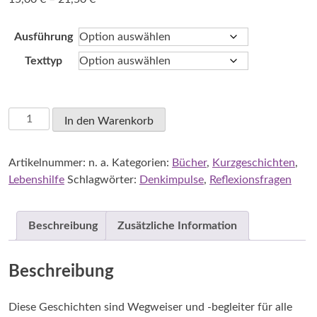
15,00 €
bis
Ausführung
21,50 €
Texttyp
Binder,
In den Warenkorb
Melanie:
52
Artikelnummer:
n. a.
Kategorien:
Bücher
,
Kurzgeschichten
,
Kurzgeschichten
Lebenshilfe
Schlagwörter:
Denkimpulse
,
Reflexionsfragen
für
ein
Leben
Beschreibung
Zusätzliche Information
voller
Möglichkeiten
Menge
Beschreibung
Diese Geschichten sind Wegweiser und -begleiter für alle