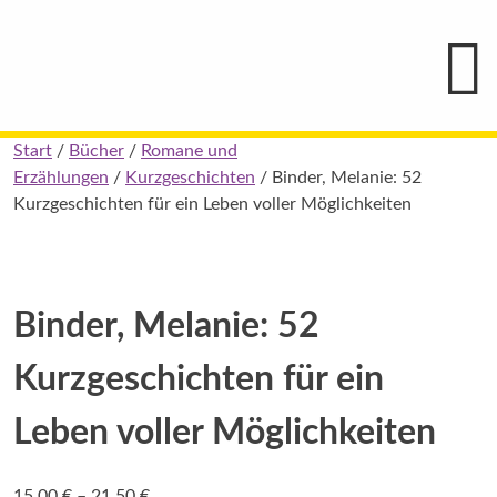
Hauptmenü
Blindenschrift-
Verlag
und
-
Druckerei
gGmbH
Skip
Start
/
Bücher
/
Romane und
Pauline
to
Erzählungen
/
Kurzgeschichten
/ Binder, Melanie: 52
von
Mallinckrodt
content
Kurzgeschichten für ein Leben voller Möglichkeiten
Binder, Melanie: 52
Kurzgeschichten für ein
Leben voller Möglichkeiten
Preisspanne:
15,00
€
–
21,50
€