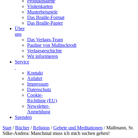
Produktpalette
Visitenkarten
Musterbeispiele
Das Braille-Format
Das Braille-Papier
Über
uns
Das Verlags-Team
Pauline von Mallinckrodt
Verlagsgeschichte
Wir informieren
Service
Kontakt
Anfahrt
Impressum
Datenschutz
Cookie-
Richtlinie (EU)
Newsletter-
Anmeldung
Spenden
Skip
Start
/
Bücher
/
Religion
/
Gebete und Meditationen
/ Mallmann, Sr.
to
Silke-Andrea: Manchmal muss ich mich suchen gehen!