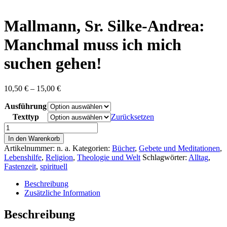
content
Mallmann, Sr. Silke-Andrea:
Manchmal muss ich mich
suchen gehen!
Preisspanne:
10,50
€
–
15,00
€
10,50 €
Ausführung
bis
15,00 €
Texttyp
Zurücksetzen
Mallmann,
Sr.
In den Warenkorb
Silke-
Artikelnummer:
n. a.
Kategorien:
Bücher
,
Gebete und Meditationen
,
Andrea:
Lebenshilfe
,
Religion
,
Theologie und Welt
Schlagwörter:
Alltag
,
Manchmal
Fastenzeit
,
spirituell
muss
ich
Beschreibung
mich
Zusätzliche Information
suchen
gehen!
Beschreibung
Menge