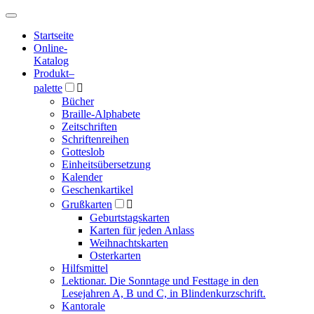
Hauptmenü
Hauptmenü
Startseite
Online-
Katalog
Produkt
–
palette

Bücher
Braille-Alphabete
Zeitschriften
Schriftenreihen
Gotteslob
Einheitsübersetzung
Kalender
Geschenkartikel
Grußkarten

Geburtstagskarten
Karten für jeden Anlass
Weihnachtskarten
Osterkarten
Hilfsmittel
Lektionar. Die Sonntage und Festtage in den
Lesejahren A, B und C, in Blindenkurzschrift.
Kantorale