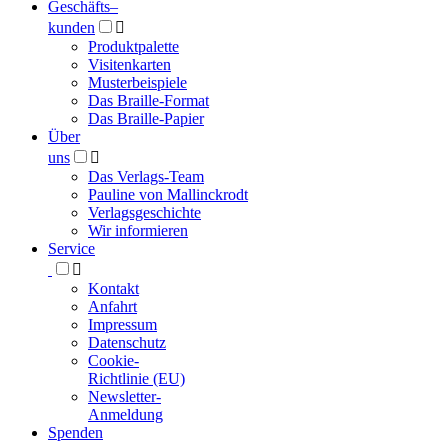
Geschäfts­
–
kunden

Produktpalette
Visitenkarten
Musterbeispiele
Das Braille-Format
Das Braille-Papier
Über
uns

Das Verlags-Team
Pauline von Mallinckrodt
Verlagsgeschichte
Wir informieren
Service

Kontakt
Anfahrt
Impressum
Datenschutz
Cookie-
Richtlinie (EU)
Newsletter-
Anmeldung
Spenden