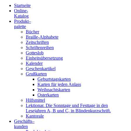
Startseite
Online-
Blindenschrift-
Katalog
Produkt
–
Verlag
palette
Bücher
und
Braille-Alphabete
Zeitschriften
-
Schriftenreihen
Gotteslob
Druckerei
Einheitsübersetzung
Kalender
gGmbH
Geschenkartikel
Grußkarten
Geburtstagskarten
Pauline
Karten für jeden Anlass
von
Weihnachtskarten
Mallinckrodt
Osterkarten
Hilfsmittel
Lektionar. Die Sonntage und Festtage in den
Lesejahren A, B und C, in Blindenkurzschrift.
Kantorale
Geschäfts­
–
kunden