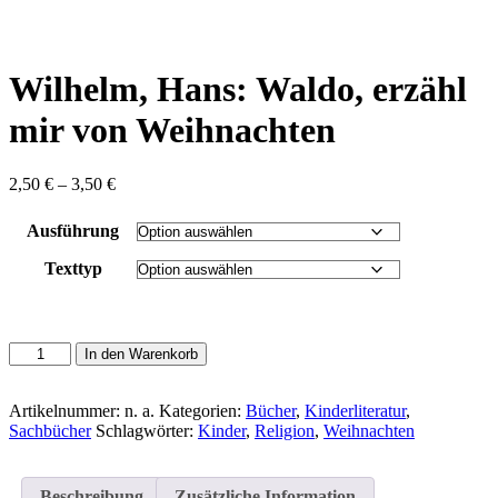
content
Wilhelm, Hans: Waldo, erzähl
mir von Weihnachten
Preisspanne:
2,50
€
–
3,50
€
2,50 €
bis
Ausführung
3,50 €
Texttyp
Wilhelm,
In den Warenkorb
Hans:
Waldo,
erzähl
Artikelnummer:
n. a.
Kategorien:
Bücher
,
Kinderliteratur
,
mir
Sachbücher
Schlagwörter:
Kinder
,
Religion
,
Weihnachten
von
Weihnachten
Menge
Beschreibung
Zusätzliche Information