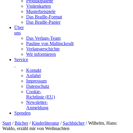
Produktpalette
Visitenkarten
Musterbeispiele
Das Braille-Format
Das Braille-Papier
Über
uns
Das Verlags-Team
Pauline von Mallinckrodt
Verlagsgeschichte
Wir informieren
Service
Kontakt
Anfahrt
Impressum
Datenschutz
Cookie-
Richtlinie (EU)
Newsletter-
Anmeldung
Spenden
Skip
Start
/
Bücher
/
Kinderliteratur
/
Sachbücher
/ Wilhelm, Hans:
to
Waldo, erzähl mir von Weihnachten