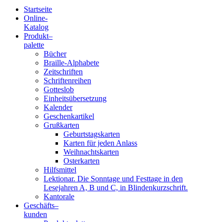
Startseite
Online-
Blindenschrift-
Katalog
Produkt
–
Verlag
palette
Bücher
und
Braille-Alphabete
Zeitschriften
-
Schriftenreihen
Gotteslob
Druckerei
Einheitsübersetzung
Kalender
gGmbH
Geschenkartikel
Grußkarten
Geburtstagskarten
Pauline
Karten für jeden Anlass
von
Weihnachtskarten
Mallinckrodt
Osterkarten
Hilfsmittel
Lektionar. Die Sonntage und Festtage in den
Lesejahren A, B und C, in Blindenkurzschrift.
Kantorale
Geschäfts­
–
kunden