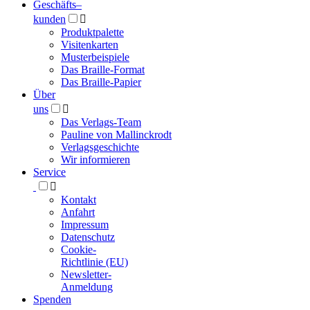
Geschäfts­
–
kunden

Produktpalette
Visitenkarten
Musterbeispiele
Das Braille-Format
Das Braille-Papier
Über
uns

Das Verlags-Team
Pauline von Mallinckrodt
Verlagsgeschichte
Wir informieren
Service

Kontakt
Anfahrt
Impressum
Datenschutz
Cookie-
Richtlinie (EU)
Newsletter-
Anmeldung
Spenden