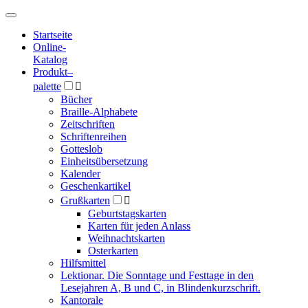
Hauptmenü
Hauptmenü
Startseite
Online-
Katalog
Produkt
–
palette

Bücher
Braille-Alphabete
Zeitschriften
Schriftenreihen
Gotteslob
Einheitsübersetzung
Kalender
Geschenkartikel
Grußkarten

Geburtstagskarten
Karten für jeden Anlass
Weihnachtskarten
Osterkarten
Hilfsmittel
Lektionar. Die Sonntage und Festtage in den
Lesejahren A, B und C, in Blindenkurzschrift.
Kantorale