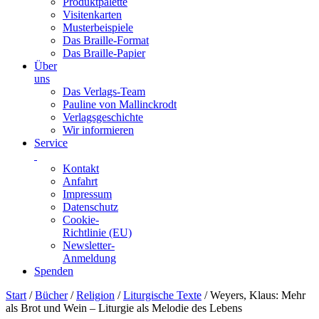
Produktpalette
Visitenkarten
Musterbeispiele
Das Braille-Format
Das Braille-Papier
Über
uns
Das Verlags-Team
Pauline von Mallinckrodt
Verlagsgeschichte
Wir informieren
Service
Kontakt
Anfahrt
Impressum
Datenschutz
Cookie-
Richtlinie (EU)
Newsletter-
Anmeldung
Spenden
Skip
Start
/
Bücher
/
Religion
/
Liturgische Texte
/ Weyers, Klaus: Mehr
to
als Brot und Wein – Liturgie als Melodie des Lebens