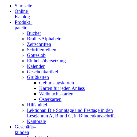
Startseite
Online-
Blindenschrift-
Katalog
Produkt
–
Verlag
palette
Bücher
und
Braille-Alphabete
Zeitschriften
-
Schriftenreihen
Gotteslob
Druckerei
Einheitsübersetzung
Kalender
gGmbH
Geschenkartikel
Grußkarten
Geburtstagskarten
Pauline
Karten für jeden Anlass
von
Weihnachtskarten
Mallinckrodt
Osterkarten
Hilfsmittel
Lektionar. Die Sonntage und Festtage in den
Lesejahren A, B und C, in Blindenkurzschrift.
Kantorale
Geschäfts­
–
kunden