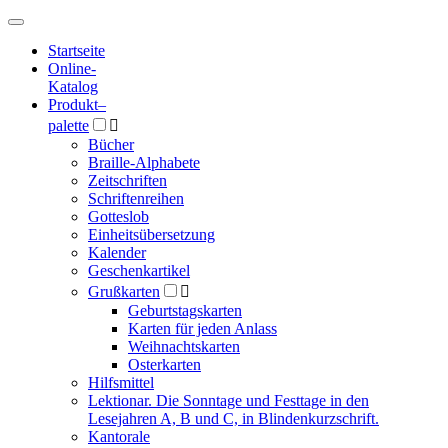
Hauptmenü
Hauptmenü
Startseite
Online-
Katalog
Produkt
–
palette

Bücher
Braille-Alphabete
Zeitschriften
Schriftenreihen
Gotteslob
Einheitsübersetzung
Kalender
Geschenkartikel
Grußkarten

Geburtstagskarten
Karten für jeden Anlass
Weihnachtskarten
Osterkarten
Hilfsmittel
Lektionar. Die Sonntage und Festtage in den
Lesejahren A, B und C, in Blindenkurzschrift.
Kantorale