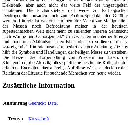
Elektronik, aber auch nicht das weite Feld der ungezügelten
Lebens
Emotionen. Die Eucharistiefeier darf weder zur kalt-logischen
Menge
Denkoperation ausarten noch zum Action-Spektakel der Gefühle
werden. Liturgie ist weder Instrument der Macht zur Manipulation
der Massen noch Befriedigung meiner in der heutigen
supertechnischen Welt nicht mehr zu stillenden inneren Sehnsucht
nach Wärme und Geborgenheit.“ Um zwischen nüchterner Strenge
und modernem Aktionismus den Blick nicht zu verlieren auf das,
was eigentlich Liturgie ausmacht, bedarf es einer Anleitung, die uns
hilft, die Symbole und Handlungen der heiligen Messe zu verstehen.
Die Kerzen, die Körperhaltung von Priestern und Laien, die
Kirchentüren, die Akustik, alles spielt eine bestimmte Rolle, die der
erfahrene Exerzitienleiter aufzeigt. Auf diese Weise entdeckt er den
Reichtum der Liturgie für suchende Menschen von heute wieder.
Zusätzliche Information
Ausführung
Gedruckt
,
Datei
Texttyp
Kurzschrift