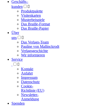
Geschäfts­
–
kunden

Produktpalette
Visitenkarten
Musterbeispiele
Das Braille-Format
Das Braille-Papier
Über
uns

Das Verlags-Team
Pauline von Mallinckrodt
Verlagsgeschichte
Wir informieren
Service

Kontakt
Anfahrt
Impressum
Datenschutz
Cookie-
Richtlinie (EU)
Newsletter-
Anmeldung
Spenden