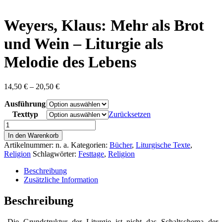
content
Weyers, Klaus: Mehr als Brot
und Wein – Liturgie als
Melodie des Lebens
Preisspanne:
14,50
€
–
20,50
€
14,50 €
Ausführung
bis
20,50 €
Texttyp
Zurücksetzen
Weyers,
Klaus:
In den Warenkorb
Mehr
Artikelnummer:
n. a.
Kategorien:
Bücher
,
Liturgische Texte
,
als
Religion
Schlagwörter:
Festtage
,
Religion
Brot
und
Beschreibung
Wein
Zusätzliche Information
-
Liturgie
Beschreibung
als
Melodie
„Die Grundstruktur der Liturgie ist nicht das Schaltschema der
des