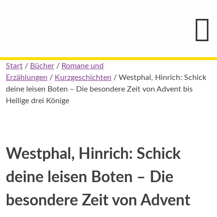
Hauptmenü
Blindenschrift-
Verlag
und
-
Druckerei
gGmbH
Skip
Start
/
Bücher
/
Romane und
Pauline
to
Erzählungen
/
Kurzgeschichten
/ Westphal, Hinrich: Schick
von
Mallinckrodt
content
deine leisen Boten – Die besondere Zeit von Advent bis
Heilige drei Könige
Westphal, Hinrich: Schick
deine leisen Boten – Die
besondere Zeit von Advent