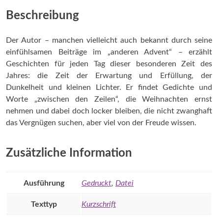
Zeit
von
Beschreibung
Advent
bis
Der Autor – manchen vielleicht auch bekannt durch seine
Heilige
einfühlsamen Beiträge im „anderen Advent“ – erzählt
drei
Geschichten für jeden Tag dieser besonderen Zeit des
Könige
Jahres: die Zeit der Erwartung und Erfüllung, der
Menge
Dunkelheit und kleinen Lichter. Er findet Gedichte und
Worte „zwischen den Zeilen“, die Weihnachten ernst
nehmen und dabei doch locker bleiben, die nicht zwanghaft
das Vergnügen suchen, aber viel von der Freude wissen.
Zusätzliche Information
Ausführung
Gedruckt
,
Datei
Texttyp
Kurzschrift