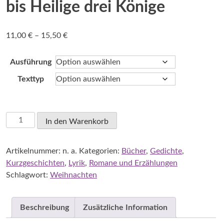
bis Heilige drei Könige
Preisspanne:
11,00
€
–
15,50
€
11,00 €
bis
Ausführung
15,50 €
Texttyp
Westphal,
In den Warenkorb
Hinrich:
Schick
Artikelnummer:
n. a.
Kategorien:
Bücher
,
Gedichte
,
deine
Kurzgeschichten
,
Lyrik
,
Romane und Erzählungen
leisen
Schlagwort:
Weihnachten
Boten
-
Die
Beschreibung
Zusätzliche Information
besondere