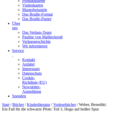
Produktpalette
Visitenkarten
Musterbeispiele
Das Braille-Format
Das Braille-Papier
Über
uns
Das Verlags-Team
Pauline von Mallinckrodt
Verlagsgeschichte
Wir informieren
Service
Kontakt
Anfahrt
Impressum
Datenschutz
Cookie-
Richtlinie (EU)
Newsletter-
Anmeldung
Spenden
Skip
Start
/
Bücher
/
Kinderliteratur
/
Vorlesebücher
/ Weber, Benedikt:
to
Ein Fall für die schwarze Pfote: Teil 1; Hugo auf heißer Spur