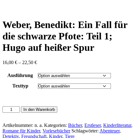
content
Weber, Benedikt: Ein Fall für
die schwarze Pfote: Teil 1;
Hugo auf heißer Spur
Preisspanne:
16,00
€
–
22,50
€
16,00 €
bis
Ausführung
22,50 €
Texttyp
Weber,
In den Warenkorb
Benedikt:
Ein
Fall
Artikelnummer:
n. a.
Kategorien:
Bücher
,
Erstleser
,
Kinderliteratur
,
für
Romane für Kinder
,
Vorlesebücher
Schlagwörter:
Abenteuer
,
die
Detektiv
,
Freundschaft
,
Kinder
,
Tiere