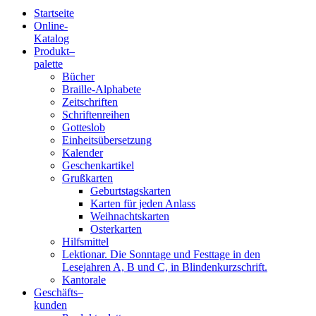
Startseite
Online-
Blindenschrift-
Katalog
Produkt
–
Verlag
palette
Bücher
und
Braille-Alphabete
Zeitschriften
-
Schriftenreihen
Gotteslob
Druckerei
Einheitsübersetzung
Kalender
gGmbH
Geschenkartikel
Grußkarten
Geburtstagskarten
Pauline
Karten für jeden Anlass
von
Weihnachtskarten
Mallinckrodt
Osterkarten
Hilfsmittel
Lektionar. Die Sonntage und Festtage in den
Lesejahren A, B und C, in Blindenkurzschrift.
Kantorale
Geschäfts­
–
kunden