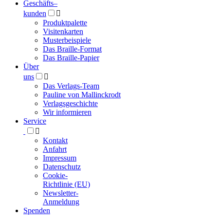
Geschäfts­
–
kunden

Produktpalette
Visitenkarten
Musterbeispiele
Das Braille-Format
Das Braille-Papier
Über
uns

Das Verlags-Team
Pauline von Mallinckrodt
Verlagsgeschichte
Wir informieren
Service

Kontakt
Anfahrt
Impressum
Datenschutz
Cookie-
Richtlinie (EU)
Newsletter-
Anmeldung
Spenden