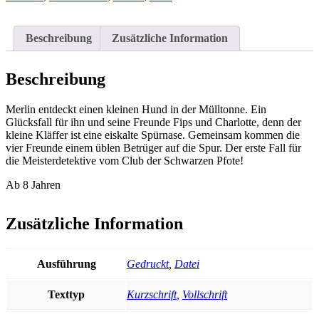
schwarze
Pfote:
Teil
Beschreibung
Zusätzliche Information
1;
Hugo
auf
Beschreibung
heißer
Spur
Merlin entdeckt einen kleinen Hund in der Mülltonne. Ein
Menge
Glücksfall für ihn und seine Freunde Fips und Charlotte, denn der
kleine Kläffer ist eine eiskalte Spürnase. Gemeinsam kommen die
vier Freunde einem üblen Betrüger auf die Spur. Der erste Fall für
die Meisterdetektive vom Club der Schwarzen Pfote!
Ab 8 Jahren
Zusätzliche Information
Ausführung
Gedruckt
,
Datei
Texttyp
Kurzschrift
,
Vollschrift