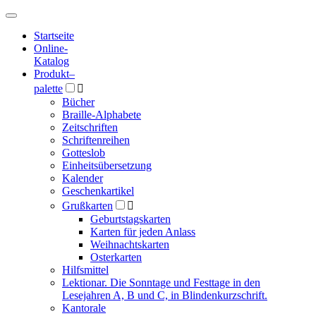
Hauptmenü
Hauptmenü
Startseite
Online-
Katalog
Produkt
–
palette

Bücher
Braille-Alphabete
Zeitschriften
Schriftenreihen
Gotteslob
Einheitsübersetzung
Kalender
Geschenkartikel
Grußkarten

Geburtstagskarten
Karten für jeden Anlass
Weihnachtskarten
Osterkarten
Hilfsmittel
Lektionar. Die Sonntage und Festtage in den
Lesejahren A, B und C, in Blindenkurzschrift.
Kantorale