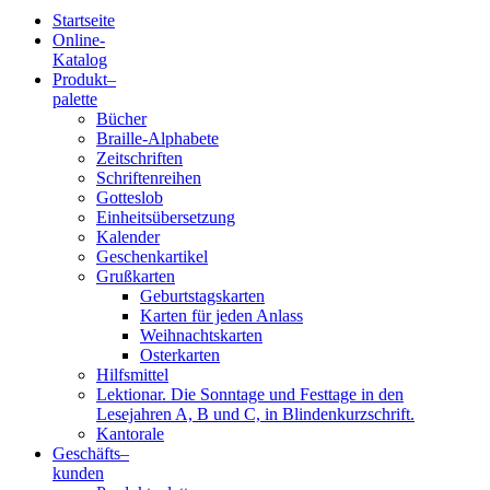
Startseite
Online-
Blindenschrift-
Katalog
Produkt
–
Verlag
palette
Bücher
und
Braille-Alphabete
Zeitschriften
-
Schriftenreihen
Gotteslob
Druckerei
Einheitsübersetzung
Kalender
gGmbH
Geschenkartikel
Grußkarten
Geburtstagskarten
Pauline
Karten für jeden Anlass
von
Weihnachtskarten
Mallinckrodt
Osterkarten
Hilfsmittel
Lektionar. Die Sonntage und Festtage in den
Lesejahren A, B und C, in Blindenkurzschrift.
Kantorale
Geschäfts­
–
kunden