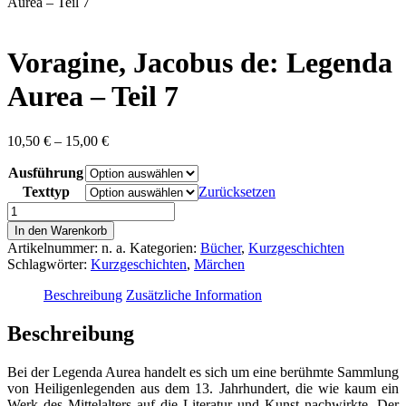
content
Aurea – Teil 7
Voragine, Jacobus de: Legenda
Aurea – Teil 7
Preisspanne:
10,50
€
–
15,00
€
10,50 €
Ausführung
bis
15,00 €
Texttyp
Zurücksetzen
Voragine,
Jacobus
In den Warenkorb
de:
Artikelnummer:
n. a.
Kategorien:
Bücher
,
Kurzgeschichten
Legenda
Schlagwörter:
Kurzgeschichten
,
Märchen
Aurea
-
Beschreibung
Zusätzliche Information
Teil
7
Beschreibung
Menge
Bei der Legenda Aurea handelt es sich um eine berühmte Sammlung
von Heiligenlegenden aus dem 13. Jahrhundert, die wie kaum ein
Werk des Mittelalters auf die Literatur und Kunst nachwirkte. Der