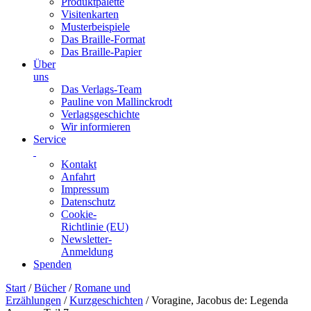
Produktpalette
Visitenkarten
Musterbeispiele
Das Braille-Format
Das Braille-Papier
Über
uns
Das Verlags-Team
Pauline von Mallinckrodt
Verlagsgeschichte
Wir informieren
Service
Kontakt
Anfahrt
Impressum
Datenschutz
Cookie-
Richtlinie (EU)
Newsletter-
Anmeldung
Spenden
Skip
Start
/
Bücher
/
Romane und
to
Erzählungen
/
Kurzgeschichten
/ Voragine, Jacobus de: Legenda