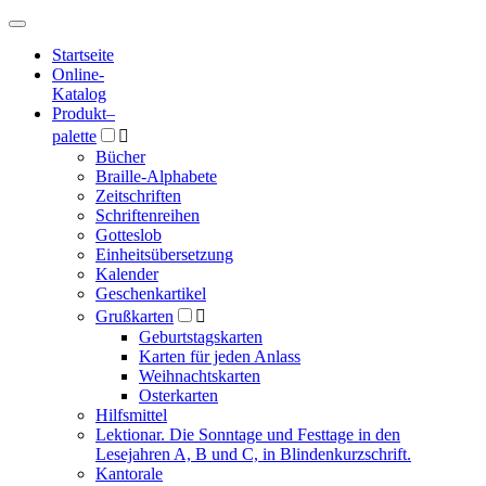
Hauptmenü
Hauptmenü
Startseite
Online-
Katalog
Produkt
–
palette

Bücher
Braille-Alphabete
Zeitschriften
Schriftenreihen
Gotteslob
Einheitsübersetzung
Kalender
Geschenkartikel
Grußkarten

Geburtstagskarten
Karten für jeden Anlass
Weihnachtskarten
Osterkarten
Hilfsmittel
Lektionar. Die Sonntage und Festtage in den
Lesejahren A, B und C, in Blindenkurzschrift.
Kantorale