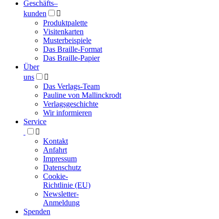
Geschäfts­
–
kunden

Produktpalette
Visitenkarten
Musterbeispiele
Das Braille-Format
Das Braille-Papier
Über
uns

Das Verlags-Team
Pauline von Mallinckrodt
Verlagsgeschichte
Wir informieren
Service

Kontakt
Anfahrt
Impressum
Datenschutz
Cookie-
Richtlinie (EU)
Newsletter-
Anmeldung
Spenden