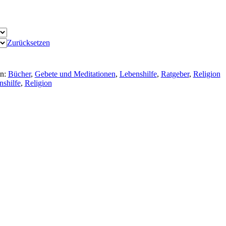
Zurücksetzen
en:
Bücher
,
Gebete und Meditationen
,
Lebenshilfe
,
Ratgeber
,
Religion
nshilfe
,
Religion