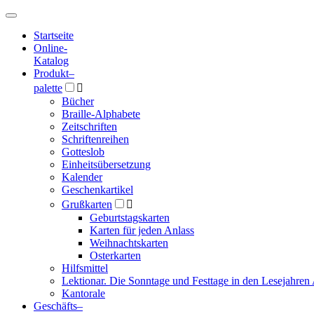
Hauptmenü
Hauptmenü
Startseite
Online-
Katalog
Produkt
–
palette

Bücher
Braille-Alphabete
Zeitschriften
Schriftenreihen
Gotteslob
Einheitsübersetzung
Kalender
Geschenkartikel
Grußkarten

Geburtstagskarten
Karten für jeden Anlass
Weihnachtskarten
Osterkarten
Hilfsmittel
Lektionar. Die Sonntage und Festtage in den Lesejahren 
Kantorale
Geschäfts­
–