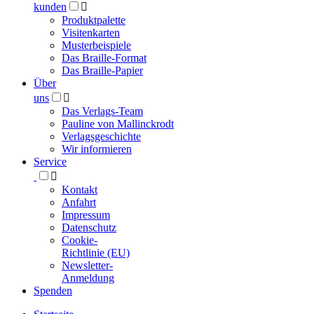
kunden

Produktpalette
Visitenkarten
Musterbeispiele
Das Braille-Format
Das Braille-Papier
Über
uns

Das Verlags-Team
Pauline von Mallinckrodt
Verlagsgeschichte
Wir informieren
Service

Kontakt
Anfahrt
Impressum
Datenschutz
Cookie-
Richtlinie (EU)
Newsletter-
Anmeldung
Spenden