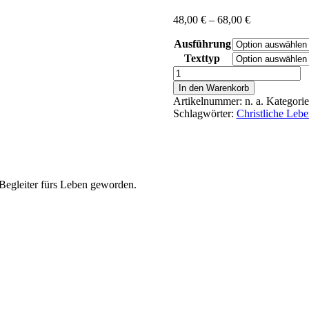
Preisspanne:
48,00
€
–
68,00
€
48,00 €
Ausführung
bis
68,00 €
Texttyp
von
Kempen,
In den Warenkorb
Thomas:
Artikelnummer:
n. a.
Kategori
Nachfolge
Schlagwörter:
Christliche Lebe
Christi
Menge
 Begleiter fürs Leben geworden.