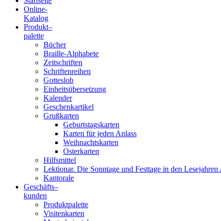
Startseite
Online-
Blindenschrift-
Katalog
Produkt
–
Verlag
palette
Bücher
und
Braille-Alphabete
Zeitschriften
-
Schriftenreihen
Gotteslob
Druckerei
Einheitsübersetzung
Kalender
gGmbH
Geschenkartikel
Grußkarten
Geburtstagskarten
Pauline
Karten für jeden Anlass
von
Weihnachtskarten
Mallinckrodt
Osterkarten
Hilfsmittel
Lektionar. Die Sonntage und Festtage in den Lesejahren 
Kantorale
Geschäfts­
–
kunden
Produktpalette
Visitenkarten