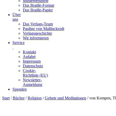
Musterbeispiele
Das Braille-Format
Das Braille-Papier
Über
uns
Das Verlags-Team
Pauline von Mallinckrodt
Verlagsgeschichte
Wir informieren
Service
Kontakt
Anfahrt
Impressum
Datenschutz
Cookie-
Richtlinie (EU)
Newsletter-
Anmeldung
Spenden
Skip
Start
/
Bücher
/
Religion
/
Gebete und Meditationen
/ von Kempen, Th
to
content