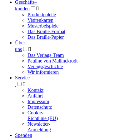
Geschäfts­
–
kunden

Produktpalette
Visitenkarten
Musterbeispiele
Das Braille-Format
Das Braille-Papier
Über
uns

Das Verlags-Team
Pauline von Mallinckrodt
Verlagsgeschichte
Wir informieren
Service

Kontakt
Anfahrt
Impressum
Datenschutz
Cookie-
Richtlinie (EU)
Newsletter-
Anmeldung
Spenden