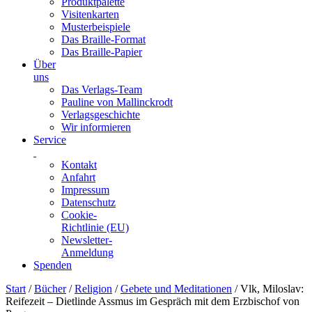
Produktpalette
Visitenkarten
Musterbeispiele
Das Braille-Format
Das Braille-Papier
Über
uns
Das Verlags-Team
Pauline von Mallinckrodt
Verlagsgeschichte
Wir informieren
Service
Kontakt
Anfahrt
Impressum
Datenschutz
Cookie-
Richtlinie (EU)
Newsletter-
Anmeldung
Spenden
Skip
Start
/
Bücher
/
Religion
/
Gebete und Meditationen
/ Vlk, Miloslav:
to
Reifezeit – Dietlinde Assmus im Gespräch mit dem Erzbischof von