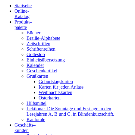
Startseite
Online-
Blindenschrift-
Katalog
Produkt
–
Verlag
palette
Bücher
und
Braille-Alphabete
Zeitschriften
-
Schriftenreihen
Gotteslob
Druckerei
Einheitsübersetzung
Kalender
gGmbH
Geschenkartikel
Grußkarten
Geburtstagskarten
Pauline
Karten für jeden Anlass
von
Weihnachtskarten
Mallinckrodt
Osterkarten
Hilfsmittel
Lektionar. Die Sonntage und Festtage in den
Lesejahren A, B und C, in Blindenkurzschrift.
Kantorale
Geschäfts­
–
kunden