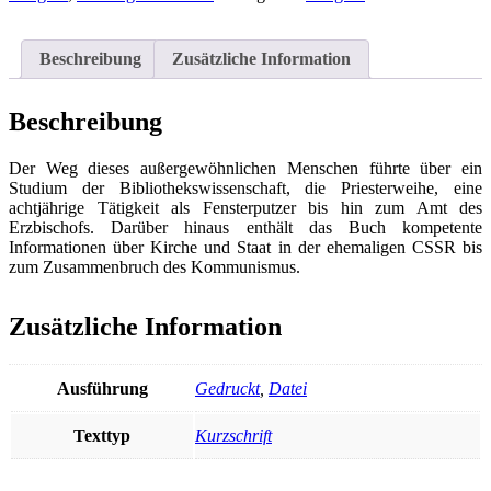
Assmus
im
Gespräch
Beschreibung
Zusätzliche Information
mit
dem
Erzbischof
Beschreibung
von
Prag
Der Weg dieses außergewöhnlichen Menschen führte über ein
Menge
Studium der Bibliothekswissenschaft, die Priesterweihe, eine
achtjährige Tätigkeit als Fensterputzer bis hin zum Amt des
Erzbischofs. Darüber hinaus enthält das Buch kompetente
Informationen über Kirche und Staat in der ehemaligen CSSR bis
zum Zusammenbruch des Kommunismus.
Zusätzliche Information
Ausführung
Gedruckt
,
Datei
Texttyp
Kurzschrift