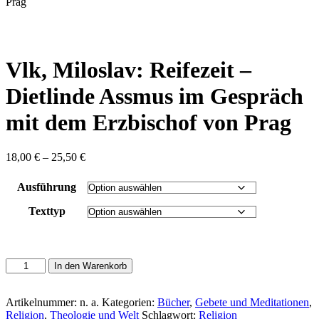
content
Prag
Vlk, Miloslav: Reifezeit –
Dietlinde Assmus im Gespräch
mit dem Erzbischof von Prag
Preisspanne:
18,00
€
–
25,50
€
18,00 €
bis
Ausführung
25,50 €
Texttyp
Vlk,
In den Warenkorb
Miloslav:
Reifezeit
-
Artikelnummer:
n. a.
Kategorien:
Bücher
,
Gebete und Meditationen
,
Dietlinde
Religion
,
Theologie und Welt
Schlagwort:
Religion