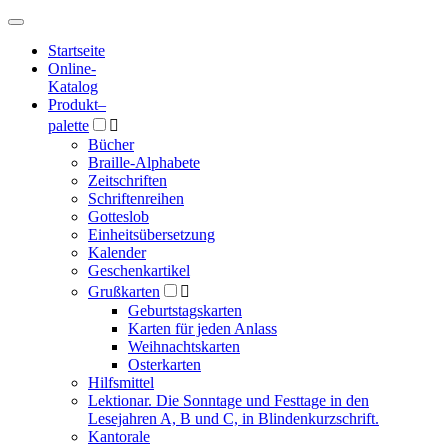
Hauptmenü
Hauptmenü
Startseite
Online-
Katalog
Produkt
–
palette

Bücher
Braille-Alphabete
Zeitschriften
Schriftenreihen
Gotteslob
Einheitsübersetzung
Kalender
Geschenkartikel
Grußkarten

Geburtstagskarten
Karten für jeden Anlass
Weihnachtskarten
Osterkarten
Hilfsmittel
Lektionar. Die Sonntage und Festtage in den
Lesejahren A, B und C, in Blindenkurzschrift.
Kantorale